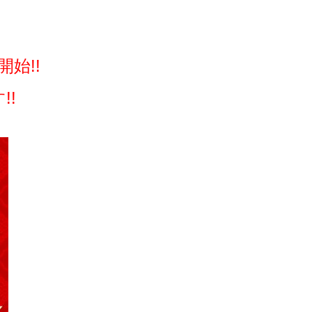
始!!
!!