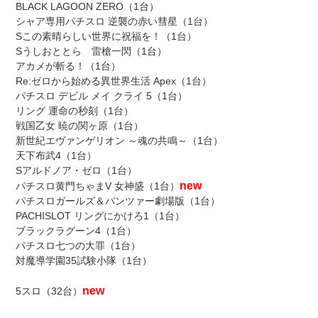
BLACK LAGOON ZERO（1台）
シャア専用パチスロ 逆襲の赤い彗星（1台）
Sこの素晴らしい世界に祝福を！（1台）
Sうしおととら 雷槍一閃（1台）
アカメが斬る！（1台）
Re:ゼロから始める異世界生活 Apex（1台）
パチスロ デビル メイ クライ 5（1台）
リング 運命の秒刻（1台）
戦国乙女 暁の関ヶ原（1台）
新世紀エヴァンゲリオン ～魂の共鳴～（1台）
天下布武4（1台）
Sアルドノア・ゼロ（1台）
new
パチスロ黄門ちゃまV 女神盛（1台）
パチスロガールズ＆パンツァー劇場版（1台）
PACHISLOT リングにかけろ1（1台）
ブラックラグーン4（1台）
パチスロ七つの大罪（1
台）
対魔導学園35試験小隊（1
台）
new
5スロ（32台）