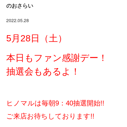
のおさらい
2022.05.28
5月28
日（土）
本日もファン感謝デー！
抽選会もあるよ！
ヒノマルは毎朝9：40抽選開始!!
ご来店お待ちしております!!