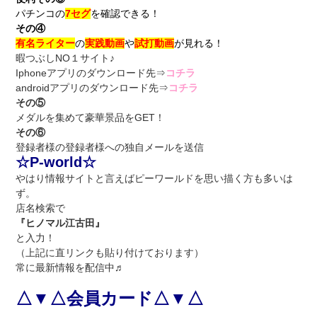
パチンコの
7セグ
を確認できる！
その④
有名ライター
の
実践動画
や
試打動画
が見れる！
暇つぶしNO１サイト♪
Iphoneアプリのダウンロード先⇒
コチラ
androidアプリのダウンロード先⇒
コチラ
その⑤
メダルを集めて豪華景品をGET！
その⑥
登録者様の登録者様への独自メールを送信
☆P-world☆
やはり情報サイトと言えばピーワールドを思い描く方も多いは
ず。
店名検索で
『ヒノマル江古田』
と入力！
（上記に直リンクも貼り付けております）
常に最新情報を配信中♬
△▼△
会員カード
△
▼△