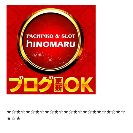
★☆★☆★☆★☆★☆★☆★☆★☆★☆★
★☆★☆★☆
★☆★