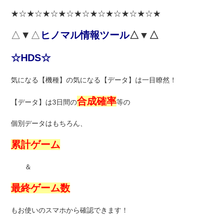
★☆★☆★☆★☆★☆★☆★☆★☆★☆★
△▼△
ヒノマル情報ツール
△▼△
☆HDS☆
気になる【機種】の気になる【データ】は一目瞭然！
合成確率
【データ】は3日間の
等の
個別データはもちろん、
累計ゲーム
＆
最終ゲーム数
もお使いのスマホから確認できます！