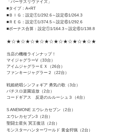
「バーサスリヴァイズ」
■タイプ：A+RT
■ＢＩＧ：設定①1/292.6～設定⑥1/264.3
■ＲＥＧ：設定①1/374.5～設定⑥1/292.6
■ボーナス合算：設定①1/164.3～設定⑥1/138.8
★☆★☆★☆★☆★☆★☆★☆★☆★☆★
当店の機種ラインナップ！
マイジャグラーV（33台）
アイムジャグラーＥＸ（26台）
ファンキージャグラー２（22台）
戦姫絶唱シンフォギア 勇気の歌（3台）
パチスロ楽園追放（2台）
コードギアス 反逆のルルーシュ３（4
台）
S ANEMONE エウレカセブン（2台）
エウレカセブン3（2台）
聖闘士星矢 冥王復活（2台）
モンスターハンターワールド 黄金狩猟（2台）