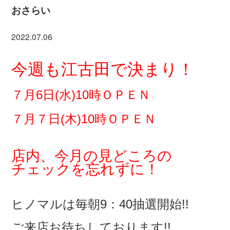
おさらい
2022.07.06
今週も江古田で決まり！
７月6日(水)10時ＯＰＥＮ
７月７日(木)10時ＯＰＥＮ
店内、今月の見どころの
チェック
を忘れずに！
ヒノマルは毎朝9：40抽選開始!!
ご来店お待ちしております!!