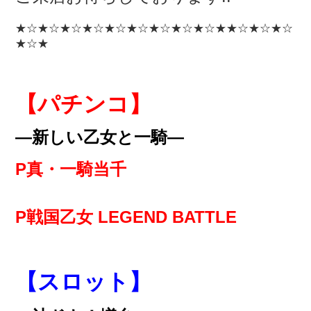
★☆★☆★☆★☆★☆★☆★☆★☆★☆★
★☆★☆★☆
★☆★
【パチンコ】
—新しい乙女と一騎—
P真・一騎当千
P戦国乙女 LEGEND BATTLE
【スロット】