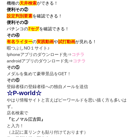
機種の
天井検索
ができる！
便利その②
設定判別要素
を確認できる！
便利その③
パチンコの
7セグ
を確認できる！
その④
有名ライター
の
実践動画
や
試打動画
が見れる！
暇つぶしNO１サイト♪
Iphoneアプリのダウンロード先⇒
コチラ
androidアプリのダウンロード先⇒
コチラ
その⑤
メダルを集めて豪華景品をGET！
その⑥
登録者様の登録者様への独自メールを送信
☆P-world☆
やはり情報サイトと言えばピーワールドを思い描く方も多いは
ず。
店名検索で
『ヒノマル江古田』
と入力！
（上記に直リンクも貼り付けております）