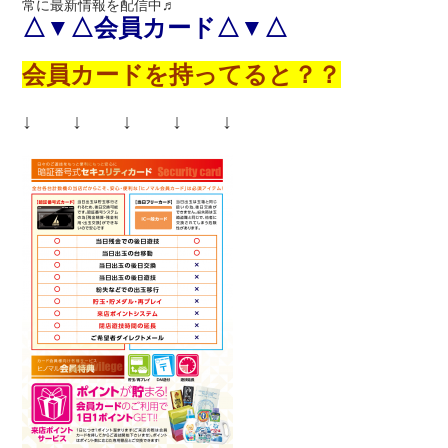
常に最新情報を配信中♬
△▼△
会員カード
△
▼△
会員カードを持ってると？？
↓ ↓ ↓ ↓ ↓