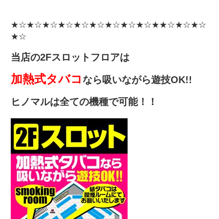
★☆★☆★☆★☆★☆★☆★☆★☆★☆★
★☆★☆★☆
★☆
当店の2Fスロットフロアは
加熱式タバコ
なら吸い
ながら遊技OK!!
ヒノマルは全ての機種で可能！！