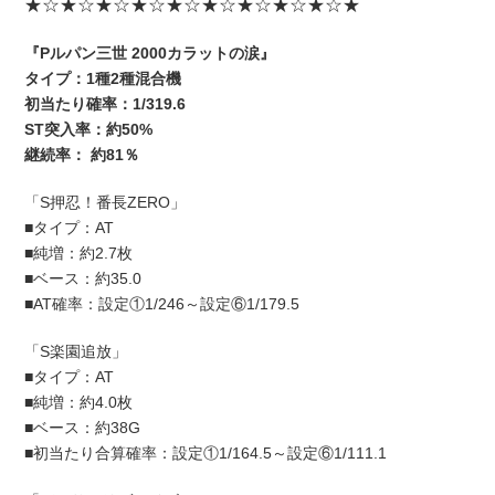
★☆★☆★☆★☆★☆★☆★☆★☆★☆★
『Pルパン三世 2000カラットの涙』
タイプ：1種2種混合機
初当たり確率：1/319.6
ST突入率：約50%
継続率： 約81％
「S押忍！番長ZERO」
■タイプ：AT
■純増：約2.7枚
■ベース：約35.0
■AT確率：設定①1/246～設定⑥1/179.5
「S楽園追放」
■タイプ：AT
■純増：約4.0枚
■ベース：約38G
■初当たり合算確率：設定①1/164.5～設定⑥1/111.1