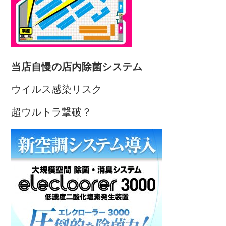
当店自慢の店内除菌システム
ウイルス感染リスク
超ウルトラ撃破？