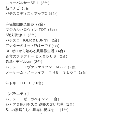
ニューパルサーSPⅢ（2台）
新ハナビ（5台）
パチスロディスクアップ2（5台）
麻雀格闘倶楽部参（2台）
マジカルハロウィン TOT（3台）
S絶対衝激Ⅲ（2台）
パチスロ TIGER & BUNNY（2台）
アナターのオット!?はーです(4台)
RE:ゼロから始める異世界生活（4台）
蒼穹のファフナー ＥＸＯＤＵＳ（2台）
鉄拳4 デビルver（2台）
パチスロ ヱヴァンゲリヲン AT777（2台）
ノーゲーム・ノーライフ ＴＨＥ ＳＬＯＴ（2台）
沖ドキ！ＤＵＯ（10台）
【バラエティ】
パチスロ ゼーガペイン２（1台）
シャア専用パチスロ 逆襲の赤い彗星（1台）
Sこの素晴らしい世界に祝福を！（1台）