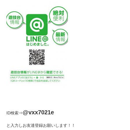
@vxx7021e
ID検索⇒
と入力しお友達登録お願いします！！