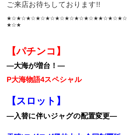
ご来店お待ちしております!!
★☆★☆★☆★☆★☆★☆★☆★☆★☆★
★☆★☆★☆
★☆★
【パチンコ】
—大海が増台！—
P大海物語4スペシャル
【スロット】
—入替に伴いジャグの配置変更—