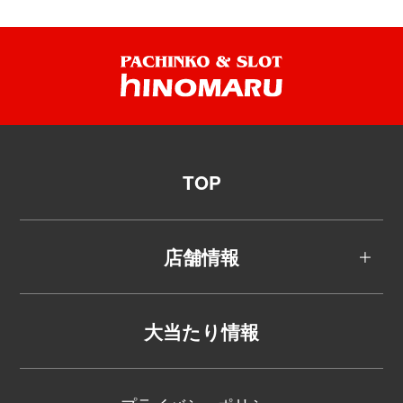
TOP
店舗情報
大当たり情報