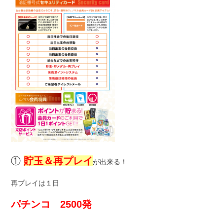
①
貯玉＆再プレイ
が出来る！
再プレイは１日
パチンコ 2500発