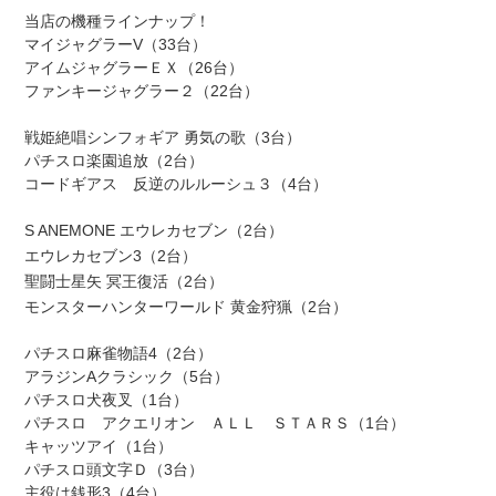
当店の機種ラインナップ！
マイジャグラーV（33台）
アイムジャグラーＥＸ（26台）
ファンキージャグラー２（22台）
戦姫絶唱シンフォギア 勇気の歌（3台）
パチスロ楽園追放（2台）
コードギアス 反逆のルルーシュ３（4
台）
S ANEMONE エウレカセブン（2台）
エウレカセブン3（2台）
聖闘士星矢 冥王復活（2台）
モンスターハンターワールド 黄金狩猟（2台）
パチスロ麻雀物語4（2台）
アラジンAクラシック（5台）
パチスロ犬夜叉（1台）
パチスロ アクエリオン ＡＬＬ ＳＴＡＲＳ（1台）
キャッツアイ（1台）
パチスロ頭文字Ｄ（3台）
主役は銭形3（4台）