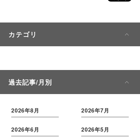
カテゴリ
過去記事/月別
2026年8月
2026年7月
2026年6月
2026年5月