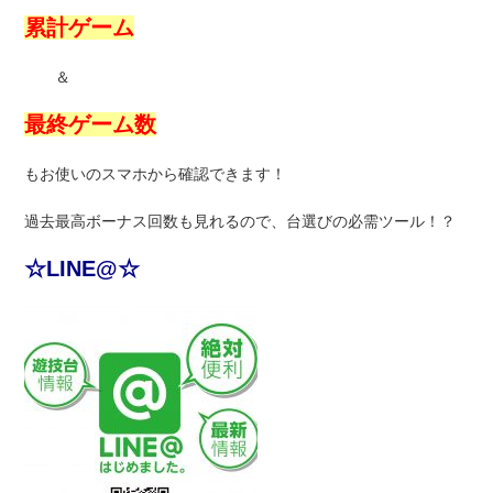
累計ゲーム
＆
最終ゲーム数
もお使いのスマホから確認できます！
過去最高ボーナス回数も見れるので、台選びの必需ツール！？
☆LINE@☆