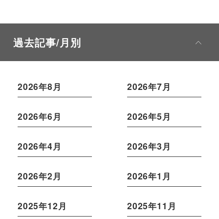
過去記事/月別
2026年8月
2026年7月
2026年6月
2026年5月
2026年4月
2026年3月
2026年2月
2026年1月
2025年12月
2025年11月