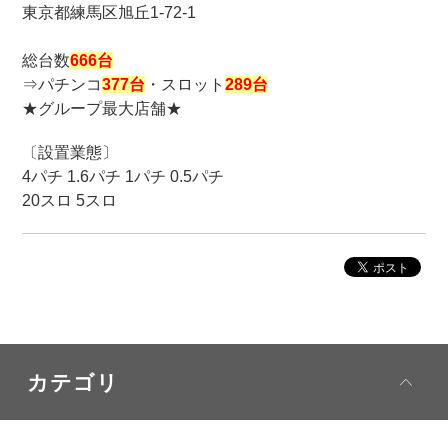
東京都練馬区旭丘1-72-1
総台数
666台
⇒パチンコ
377台
・スロット
289台
★グループ最大店舗★
〔設置業態〕
4パチ 1.6パチ 1パチ 0.5パチ
20スロ 5スロ
カテゴリ