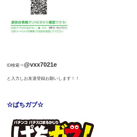
@vxx7021e
ID検索⇒
と入力しお友達登録お願いします！！
☆ぱちガブ☆