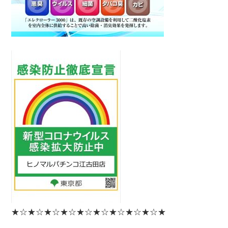
★☆★☆★☆★☆★☆★☆★☆★☆★☆★