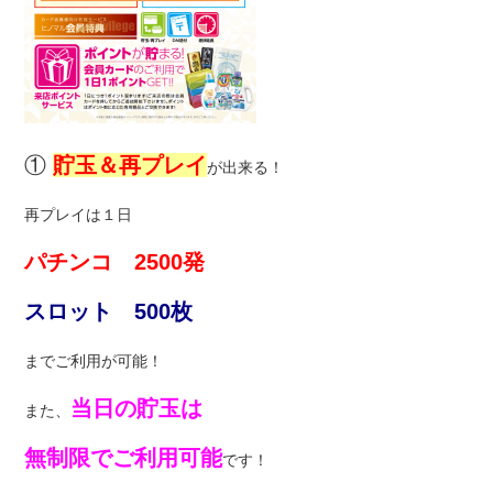
①
貯玉＆再プレイ
が出来る！
再プレイは１日
パチンコ 2500発
スロット 500枚
までご利用が可能！
当日の貯玉は
また、
無制限でご利用可能
です！