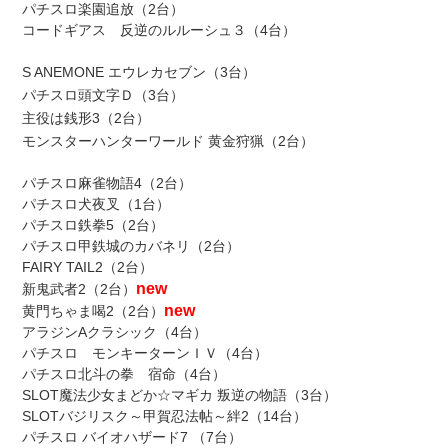
パチスロ楽園追放（2台）
コードギアス 反逆のルルーシュ３（4
台）
S ANEMONE エウレカセブン（3台）
パチスロ頭文字Ｄ（3台）
主役は銭形3（2台）
モンスターハンターワールド 黄金狩猟（2台）
パチスロ麻雀物語4（2台）
パチスロ犬夜叉（1台）
パチスロ鉄拳5（2台）
パチスロ甲鉄城のカバネリ（2台）
FAIRY TAIL2（2台）
new
新鬼武者2（2台）
new
黄門ちゃま喝2（2台）
アラジンAクラシック（4台）
パチスロ モンキーターンＩＶ（4台）
パチスロ北斗の拳 宿命（4台）
SLOT魔法少女まどか☆マギカ 叛逆の物語（3台）
SLOTバジリスク～甲賀忍法帖～絆2（14台）
パチスロ バイオハザード7 （7台）