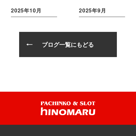
2025年10月
2025年9月
ブログ一覧にもどる