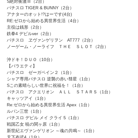
S絶対衝激Ⅲ（2台）
パチスロ TIGER & BUNNY（2台）
アナターのオット!?はーです(4台)
RE:ゼロから始める異世界生活（4台）
主役は銭形（2台）
鉄拳4 デビルver（2台）
パチスロ ヱヴァンゲリヲン AT777（2台）
ノーゲーム・ノーライフ ＴＨＥ ＳＬＯＴ（2台）
沖ドキ！ＤＵＯ（10台）
【バラエティ】
パチスロ ゼーガペイン２（1台）
シャア専用パチスロ 逆襲の赤い彗星（1台）
Sこの素晴らしい世界に祝福を！（1台）
パチスロ アクエリオン ＡＬＬ ＳＴＡＲＳ（1台）
キャッツアイ（1台）
Re:ゼロから始める異世界生活 Apex（1台）
ルパン三世（1台）
パチスロ デビル メイ クライ 5（1台）
戦国乙女 暁の関ヶ原（1台）
新世紀エヴァンゲリオン ～魂の共鳴～（1台）
天下布武4（1台）