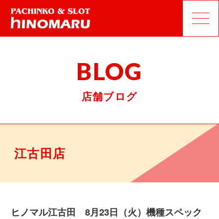
BLOG
店舗ブログ
江古田店
ヒノマル江古田 8月23日（火）機種スペック