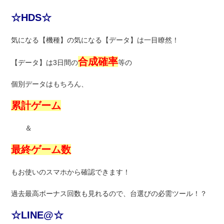
☆HDS☆
気になる【機種】の気になる【データ】は一目瞭然！
合成確率
【データ】は3日間の
等の
個別データはもちろん、
累計ゲーム
＆
最終ゲーム数
もお使いのスマホから確認できます！
過去最高ボーナス回数も見れるので、台選びの必需ツール！？
☆LINE@☆