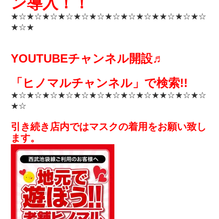
ン導入！！
★☆★☆★☆★☆★☆★☆★☆★☆★☆★
★☆★☆★☆
★☆★
YOUTUBEチャンネル開設♬
「ヒノマルチャンネル」で検索!!
★☆★☆★☆★☆★☆★☆★☆★☆★☆★
★☆★☆★☆
★☆
引き続き店内ではマスクの着用をお願い致し
ます。