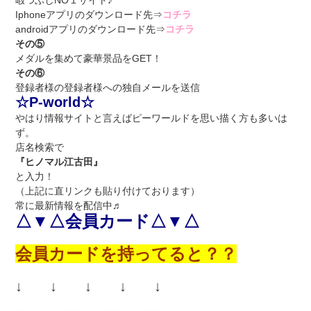
暇つぶしNO１サイト♪
Iphoneアプリのダウンロード先⇒
コチラ
androidアプリのダウンロード先⇒
コチラ
その⑤
メダルを集めて豪華景品をGET！
その⑥
登録者様の登録者様への独自メールを送信
☆P-world☆
やはり情報サイトと言えばピーワールドを思い描く方も多いは
ず。
店名検索で
『ヒノマル江古田』
と入力！
（上記に直リンクも貼り付けております）
常に最新情報を配信中♬
△▼△
会員カード
△
▼△
会員カードを持ってると？？
↓ ↓ ↓ ↓ ↓