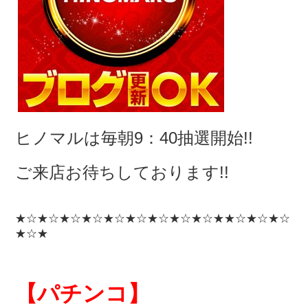
ヒノマルは毎朝9：40抽選開始!!
ご来店お待ちしております!!
★☆★☆★☆★☆★☆★☆★☆★☆★☆★
★☆★☆★☆
★☆★
【パチンコ】