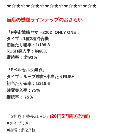
★☆★☆★☆★☆★☆★☆★☆★☆★☆★
当店の機種ラインナップのおさらい！
『
P宇宙戦艦ヤマト2202 -ONLY ONE-
』
タイプ：1種2種混合機
初当たり確率：1/199.8
RUSH突入率：約60%
継続率： 約93
％
『Pベルセルク無双』
タイプ：ループ確変+小当たりRUSH
初当たり確率：1/319.6
確変突入率：75%
継続率： 75％
(20円5円両方設置）
「S押忍！番長ZERO」
■タイプ：AT
■純増：約2.7枚