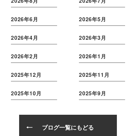
2026年8月
2026年7月
2026年6月
2026年5月
2026年4月
2026年3月
2026年2月
2026年1月
2025年12月
2025年11月
2025年10月
2025年9月
ブログ一覧にもどる