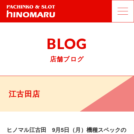
BLOG
店舗ブログ
江古田店
ヒノマル江古田 9月5日（月）機種スペックの