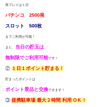
再プレイは１日
パチンコ 2500発
スロット 500枚
までご利用が可能！
当日の貯玉は
また、
無制限でご利用可能
です！
②
１日１ポイント貯まる！
貯まったポイントは
ポイント景品と交換
できます！
③
提携駐車場 最大２時間 利用 OＫ！