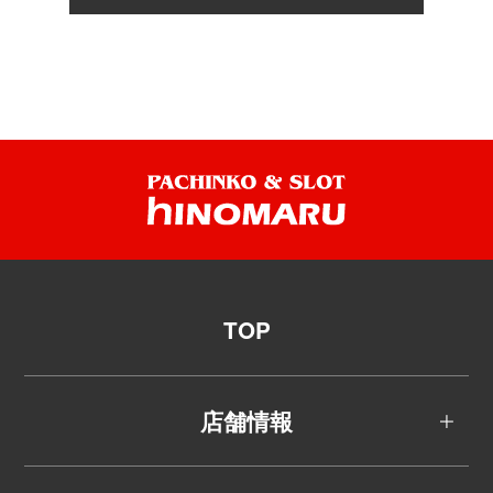
TOP
店舗情報