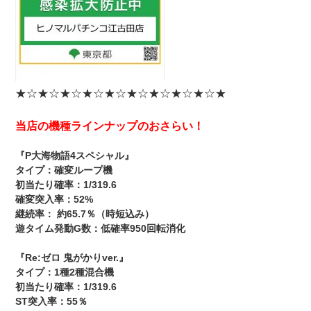
★☆★☆★☆★☆★☆★☆★☆★☆★☆★
当店の機種ラインナップのおさらい！
『P大海物語4スペシャル』
タイプ：確変ループ機
初当たり確率：1/319.6
確変突入率：52%
継続率： 約65.7％（時短込み）
遊タイム発動G数：低確率950回転消化
『Re:ゼロ 鬼がかりver.』
タイプ：1種2種混合機
初当たり確率：1/319.6
ST突入率：55％