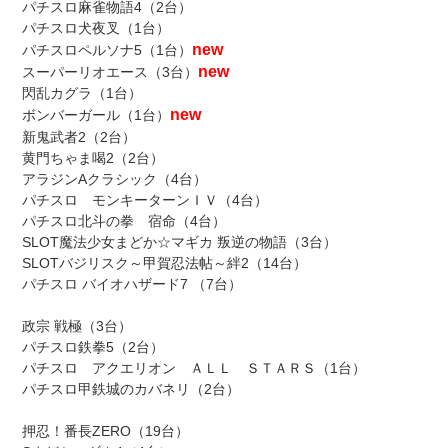
パチスロ麻雀物語4（2台）
パチスロ犬夜叉（1台）
new
パチスロペルソナ5（1台）
new
スーパーリオエース（3台）
閃乱カグラ（1台）
new
ボンバーガール（1台）
新鬼武者2（2台）
黄門ちゃま喝2（2台）
アラジンAクラシック（4台）
パチスロ モンキーターンＩＶ（4台）
パチスロ北斗の拳 宿命（4台）
SLOT魔法少女まどか☆マギカ 叛逆の物語（3台）
SLOTバジリスク～甲賀忍法帖～絆2（14台）
パチスロ バイオハザード7 （7台）
政宗 戦極（3台）
パチスロ鉄拳5（2台）
パチスロ アクエリオン ＡＬＬ ＳＴＡＲＳ（1台）
パチスロ甲鉄城のカバネリ（2台）
押忍！番長ZERO（19台）