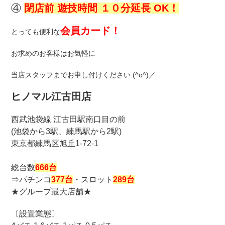
④
閉店前 遊技時間 １０分延長 OK！
会員カード！
とっても便利な
お求めのお客様はお気軽に
当店スタッフまでお申し付けください (^o^)／
ヒノマル江古田店
西武池袋線 江古田駅南口目の前
(池袋から3駅、練馬駅から2駅)
東京都練馬区旭丘1-72-1
総台数
666台
⇒パチンコ
377台
・スロット
289台
★グループ最大店舗★
〔設置業態〕