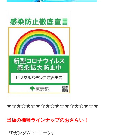
★☆★☆★☆★☆★☆★☆★☆★☆★☆★
当店の機種ラインナップのおさらい！
『Pガンダムユニコーン』