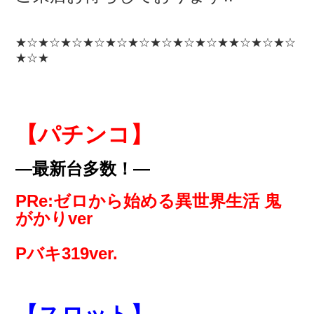
★☆★☆★☆★☆★☆★☆★☆★☆★☆★
★☆★☆★☆
★☆★
【パチンコ】
—最新台多数！—
PRe:ゼロから始める異世界生活 鬼
がかりver
Pバキ319ver.