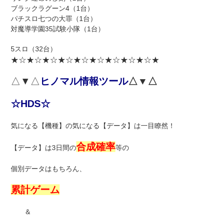
ブラックラグーン4（1台）
パチスロ七つの大罪（1
台）
対魔導学園35試験小隊（1
台）
5スロ（32台）
★☆★☆★☆★☆★☆★☆★☆★☆★☆★
△▼△
ヒノマル情報ツール
△▼△
☆HDS☆
気になる【機種】の気になる【データ】は一目瞭然！
合成確率
【データ】は3日間の
等の
個別データはもちろん、
累計ゲーム
＆