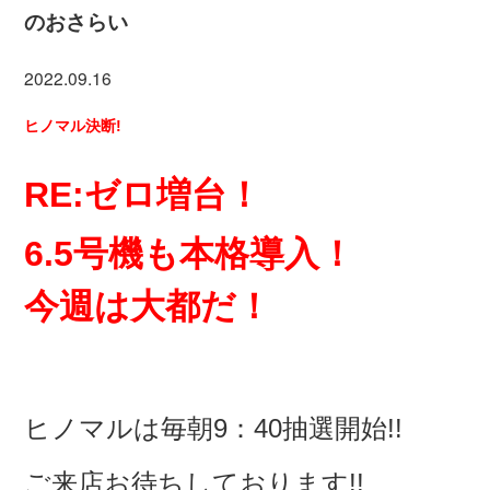
のおさらい
2022.09.16
ヒノマル決断!
RE:ゼロ増台！
6.5号機も本格導入！
今週は大都だ！
ヒノマルは毎朝9：40抽選開始!!
ご来店お待ちしております!!