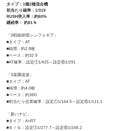
タイプ：1種2種混合機
初当たり確率：1/319
RUSH突入率：約60%
継続率： 約81
％
「S戦姫絶唱シンフォギア」
■タイプ：AT
■純増：約2.8枚
■ベース：約32.9
■AT確率：設定①1/425～設定⑥1/291
「S楽園追放」
■タイプ：AT
■純増：約4.0枚
■ベース：約38G
■初当たり合算確率：設定①1/164.5～設定⑥1/111.1
「新ハナビ」
■タイプ：A+RT
■ＢＩＧ：設定①1/277.7～設定⑥1/248.2