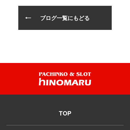
ブログ一覧にもどる
TOP