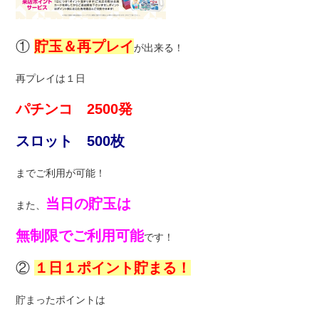
①
貯玉＆再プレイ
が出来る！
再プレイは１日
パチンコ 2500発
スロット 500枚
までご利用が可能！
当日の貯玉は
また、
無制限でご利用可能
です！
②
１日１ポイント貯まる！
貯まったポイントは