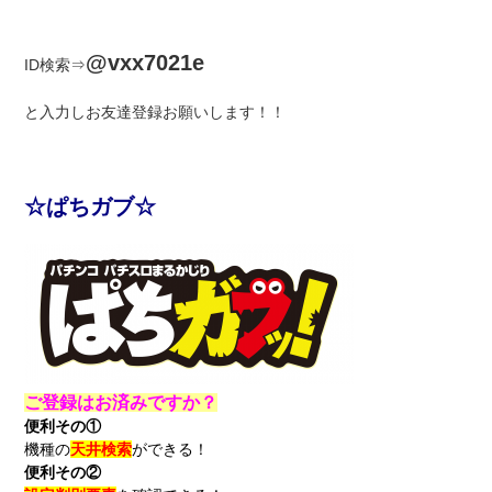
@vxx7021e
ID検索⇒
と入力しお友達登録お願いします！！
☆ぱちガブ☆
ご登録はお済みですか？
便利その①
機種の
天井検索
ができる！
便利その②