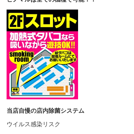
当店自慢の店内除菌システム
ウイルス感染リスク