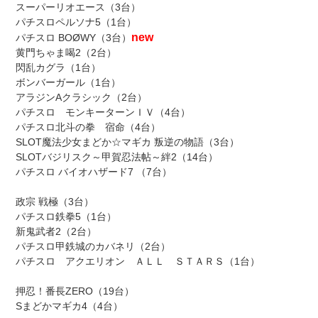
スーパーリオエース（3台）
パチスロペルソナ5（1台）
new
パチスロ BOØWY（3台）
黄門ちゃま喝2（2台）
閃乱カグラ（1台）
ボンバーガール（1台）
アラジンAクラシック（2
台）
パチスロ モンキーターンＩＶ（4台）
パチスロ北斗の拳 宿命（4台）
SLOT魔法少女まどか☆マギカ 叛逆の物語（3台）
SLOTバジリスク～甲賀忍法帖～絆2（14台）
パチスロ バイオハザード7 （7台）
政宗 戦極（3台）
パチスロ鉄拳5（1台）
新鬼武者2（2台）
パチスロ甲鉄城のカバネリ（2台）
パチスロ アクエリオン ＡＬＬ ＳＴＡＲＳ（1台）
押忍！番長ZERO（19台）
Sまどかマギカ4（4台）