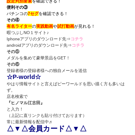
設定判別要素
を確認できる！
便利その③
パチンコの
7セグ
を確認できる！
その④
有名ライター
の
実践動画
や
試打動画
が見れる！
暇つぶしNO１サイト♪
Iphoneアプリのダウンロード先⇒
コチラ
androidアプリのダウンロード先⇒
コチラ
その⑤
メダルを集めて豪華景品をGET！
その⑥
登録者様の登録者様への独自メールを送信
☆P-world☆
やはり情報サイトと言えばピーワールドを思い描く方も多いは
ず。
店名検索で
『ヒノマル江古田』
と入力！
（上記に直リンクも貼り付けております）
常に最新情報を配信中♬
△▼△
会員カード
△
▼△