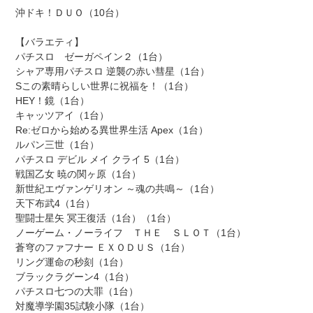
沖ドキ！ＤＵＯ（10台）
【バラエティ】
パチスロ ゼーガペイン２（1台）
シャア専用パチスロ 逆襲の赤い彗星（1台）
Sこの素晴らしい世界に祝福を！（1台）
HEY！鏡（1台）
キャッツアイ（1台）
Re:ゼロから始める異世界生活 Apex（1台）
ルパン三世（1台）
パチスロ デビル メイ クライ 5（1台）
戦国乙女 暁の関ヶ原（1台）
新世紀エヴァンゲリオン ～魂の共鳴～（1台）
天下布武4（1台）
聖闘士星矢 冥王復活（1台）（1台）
ノーゲーム・ノーライフ ＴＨＥ ＳＬＯＴ（1台）
蒼穹のファフナー ＥＸＯＤＵＳ（1台）
リング運命の秒刻（1台）
ブラックラグーン4（1台）
パチスロ七つの大罪（1
台）
対魔導学園35試験小隊（1
台）