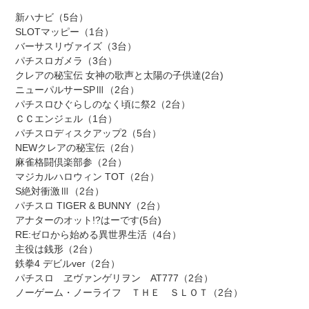
新ハナビ（5台）
SLOTマッピー（1台）
バーサスリヴァイズ（3台）
パチスロガメラ（3台）
クレアの秘宝伝 女神の歌声と太陽の子供達(2台)
ニューパルサーSPⅢ（2台）
パチスロひぐらしのなく頃に祭2（2
台）
ＣＣエンジェル（1台）
パチスロディスクアップ2（5台）
NEWクレアの秘宝伝（2台）
麻雀格闘倶楽部参（2台）
マジカルハロウィン TOT（2台）
S絶対衝激Ⅲ（2台）
パチスロ TIGER & BUNNY（2台）
アナターのオット!?はーです(5台)
RE:ゼロから始める異世界生活（4台）
主役は銭形（2台）
鉄拳4 デビルver（2台）
パチスロ ヱヴァンゲリヲン AT777（2台）
ノーゲーム・ノーライフ ＴＨＥ ＳＬＯＴ（2台）