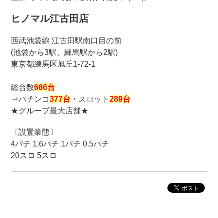
ヒノマル江古田店
西武池袋線 江古田駅南口目の前
(池袋から3駅、練馬駅から2駅)
東京都練馬区旭丘1-72-1
総台数
666台
⇒パチンコ
377台
・スロット
289台
★グループ最大店舗★
〔設置業態〕
4パチ 1.6パチ 1パチ 0.5パチ
20スロ 5スロ