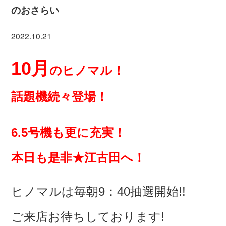
のおさらい
2022.10.21
10月
のヒノマル！
話題機続々登場！
6.5号機も更に充実！
本日も是非★江古田へ！
ヒノマルは毎朝9：40抽選開始!!
ご来店お待ちしております!