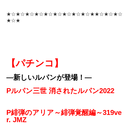
★☆★☆★☆★☆★☆★☆★☆★☆★☆★
★☆★☆★☆
★☆★
【パチンコ】
—新しいルパンが登場！—
Pルパン三世 消されたルパン2022
P緋弾のアリア～緋弾覚醒編～319ve
r. JMZ