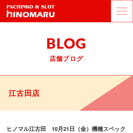
BLOG
店舗ブログ
江古田店
ヒノマル江古田 10月21日（金）機種スペック