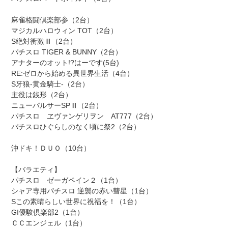
麻雀格闘倶楽部参（2台）
マジカルハロウィン TOT（2台）
S絶対衝激Ⅲ（2台）
パチスロ TIGER & BUNNY（2台）
アナターのオット!?はーです(5台)
RE:ゼロから始める異世界生活（4台）
S牙狼‐黄金騎士‐（2台）
主役は銭形（2台）
ニューパルサーSPⅢ（2台）
パチスロ ヱヴァンゲリヲン AT777（2台）
パチスロひぐらしのなく頃に祭2（2
台）
沖ドキ！ＤＵＯ（10台）
【バラエティ】
パチスロ ゼーガペイン２（1台）
シャア専用パチスロ 逆襲の赤い彗星（1台）
Sこの素晴らしい世界に祝福を！（1台）
GI優駿倶楽部2（1台）
ＣＣエンジェル（1台）