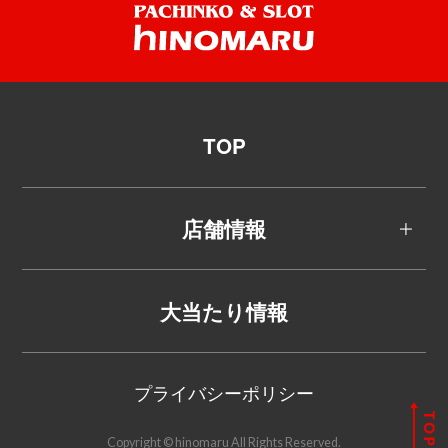
TOP
店舗情報
大当たり情報
プライバシーポリシー
Copyright © hinomaru All Rights Reserved.