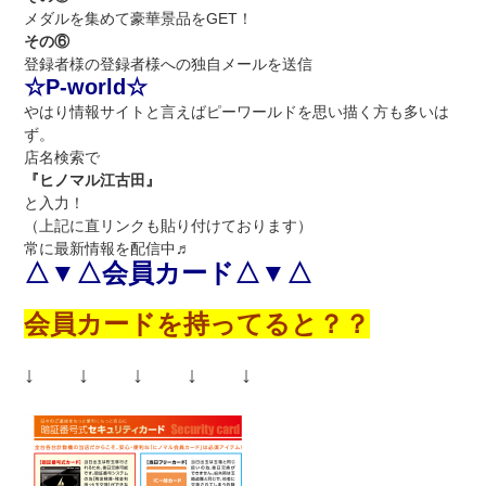
メダルを集めて豪華景品をGET！
その⑥
登録者様の登録者様への独自メールを送信
☆P-world☆
やはり情報サイトと言えばピーワールドを思い描く方も多いは
ず。
店名検索で
『ヒノマル江古田』
と入力！
（上記に直リンクも貼り付けております）
常に最新情報を配信中♬
△▼△
会員カード
△
▼△
会員カードを持ってると？？
↓ ↓ ↓ ↓ ↓