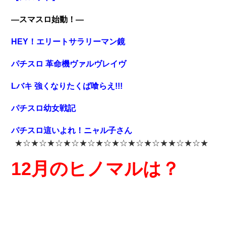
—スマスロ始動！—
HEY！エリートサラリーマン鏡
パチスロ 革命機ヴァルヴレイヴ
Lバキ 強くなりたくば喰らえ!!!
パチスロ幼女戦記
パチスロ這いよれ！ニャル子さん
★☆★☆★☆★☆★☆★☆★☆★☆★☆★
★☆★☆★
12月のヒノマルは？