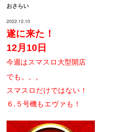
おさらい
2022.12.10
遂に来た！
12月10日
今週はスマスロ大型開店
でも。。。
スマスロだけではない！
６.５号機もエヴァも！