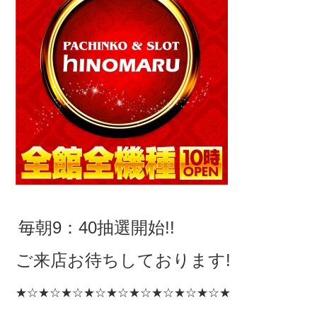
毎朝9：40抽選開始!!
ご来店お待ちしております!
★☆★☆★☆★☆★☆★☆★☆★☆★☆★