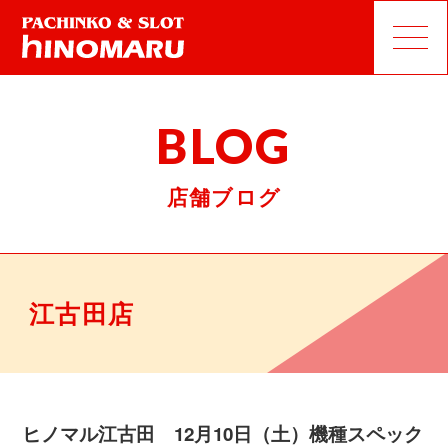
BLOG
店舗ブログ
江古田店
ヒノマル江古田 12月10日（土）機種スペック