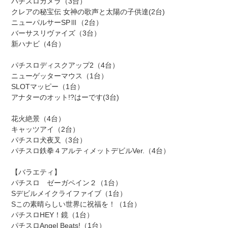
パチスロガメラ（3台）
クレアの秘宝伝 女神の歌声と太陽の子供達(2台)
ニューパルサーSPⅢ（2台）
バーサスリヴァイズ（3台）
新ハナビ（4台）
パチスロディスクアップ2（4台）
ニューゲッターマウス（1台）
SLOTマッピー（1台）
アナターのオット!?はーです(3台)
花火絶景
（4台）
キャッツアイ（2台）
パチスロ犬夜叉（3台）
パチスロ鉄拳４アルティメットデビルVer.（4台）
【バラエティ】
パチスロ ゼーガペイン２（1台）
Sデビルメイクライファイブ（1台）
Sこの素晴らしい世界に祝福を！（1台）
パチスロHEY！鏡（1台）
パチスロAngel Beats!（1台）