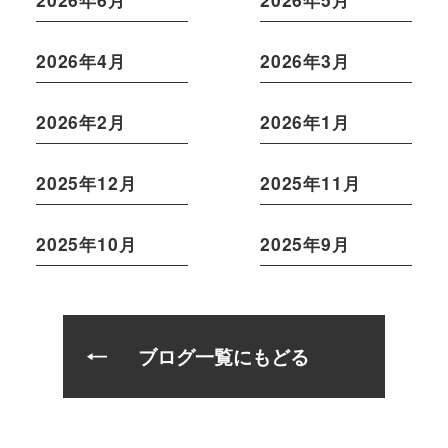
2026年4月
2026年3月
2026年2月
2026年1月
2025年12月
2025年11月
2025年10月
2025年9月
ブログ一覧にもどる