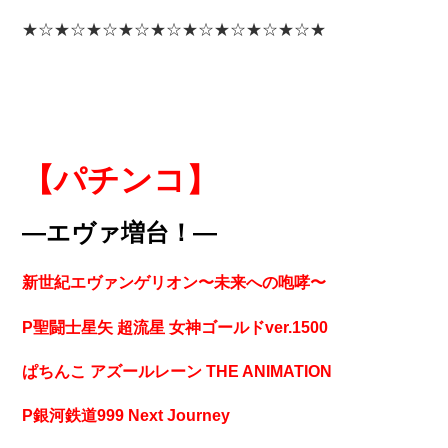
★☆★☆★☆★☆★☆★☆★☆★☆★☆★
【パチンコ】
—エヴァ増台！—
新世紀エヴァンゲリオン〜未来への咆哮〜
P聖闘士星矢 超流星 女神ゴールドver.1500
ぱちんこ アズールレーン THE ANIMATION
P銀河鉄道999 Next Journey