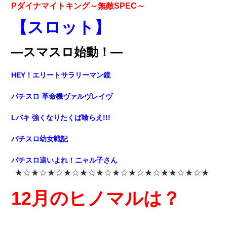
Pダイナマイトキング～無敵SPEC～
【スロット】
—スマスロ始動！—
HEY！エリートサラリーマン鏡
パチスロ 革命機ヴァルヴレイヴ
Lバキ 強くなりたくば喰らえ!!!
パチスロ幼女戦記
パチスロ這いよれ！ニャル子さん
★☆★☆★☆★☆★☆★☆★☆★☆★☆★
★☆★☆★
12月のヒノマルは？