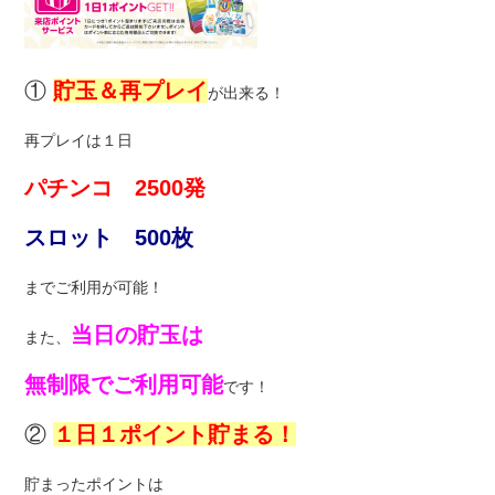
①
貯玉＆再プレイ
が出来る！
再プレイは１日
パチンコ 2500発
スロット 500枚
までご利用が可能！
当日の貯玉は
また、
無制限でご利用可能
です！
②
１日１ポイント貯まる！
貯まったポイントは