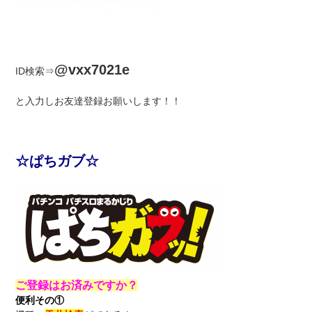
@vxx7021e
ID検索⇒
と入力しお友達登録お願いします！！
☆ぱちガブ☆
ご登録はお済みですか？
便利その①