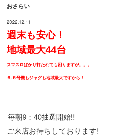
おさらい
2022.12.11
週末も安心！
地域最大44台
スマスロばかり打たれても困りますが。。。
６.５号機もジャグも地域最大ですから！
毎朝9：40抽選開始!!
ご来店お待ちしております!