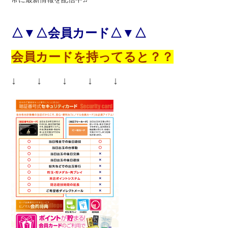
△▼△
会員カード
△
▼△
会員カードを持ってると？？
↓ ↓ ↓ ↓ ↓