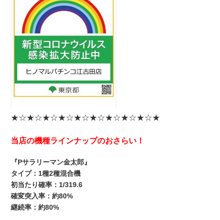
★☆★☆★☆★☆★☆★☆★☆★☆★☆★
当店の機種ラインナップのおさらい！
『Pサラリーマン金太郎』
タイプ：1種2種混合機
初当たり確率：1/319.6
確変突入率：約80%
継続率：約80%