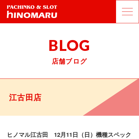
BLOG
店舗ブログ
江古田店
ヒノマル江古田 12月11日（日）機種スペック