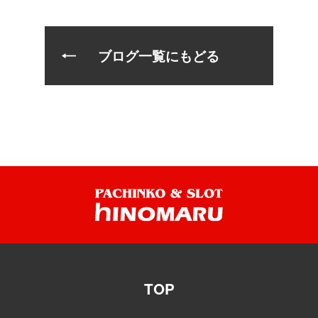
ブログ一覧にもどる
TOP