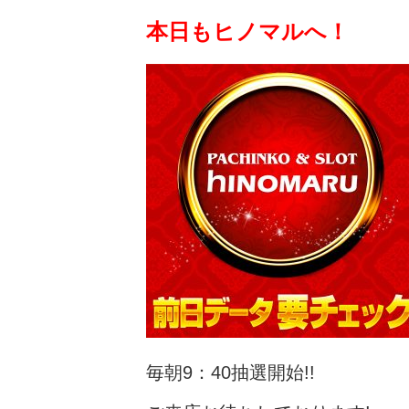
本日もヒノマルへ！
毎朝9：40抽選開始!!