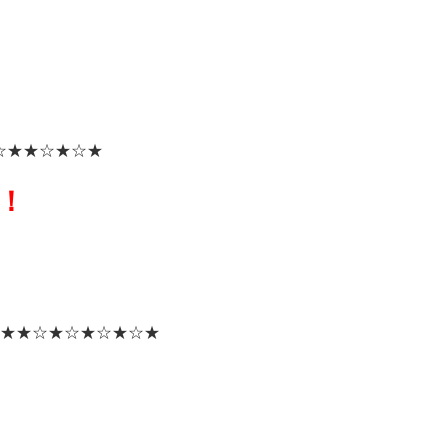
☆★
★☆★☆★
！
★
★☆★☆★☆★☆★
！