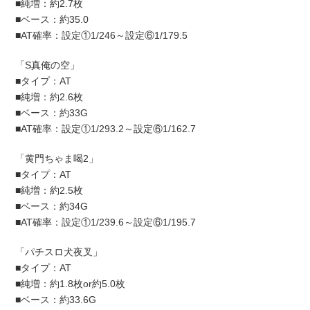
■純増：約2.7枚
■ベース：約35.0
■AT確率：設定①1/246～設定⑥1/179.5
「S真俺の空」
■タイプ：AT
■純増：約2.6枚
■ベース：約33G
■AT確率：設定①1/293.2～設定⑥1/162.7
「黄門ちゃま喝2」
■タイプ：AT
■純増：約2.5枚
■ベース：約34G
■AT確率：設定①1/239.6～設定⑥1/195.7
「パチスロ犬夜叉」
■タイプ：AT
■純増：約1.8枚or約5.0枚
■ベース：約33.6G