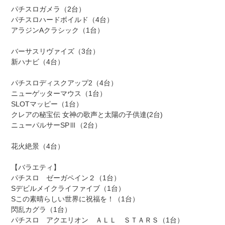
パチスロガメラ（2台）
パチスロハードボイルド（4台）
アラジンAクラシック（1台）
バーサスリヴァイズ（3台）
新ハナビ（4台）
パチスロディスクアップ2（4台）
ニューゲッターマウス（1台）
SLOTマッピー（1台）
クレアの秘宝伝 女神の歌声と太陽の子供達(2台)
ニューパルサーSPⅢ（2台）
花火絶景
（4台）
【バラエティ】
パチスロ ゼーガペイン２（1台）
Sデビルメイクライファイブ（1台）
Sこの素晴らしい世界に祝福を！（1台）
閃乱カグラ（1台）
パチスロ アクエリオン ＡＬＬ ＳＴＡＲＳ（1台）