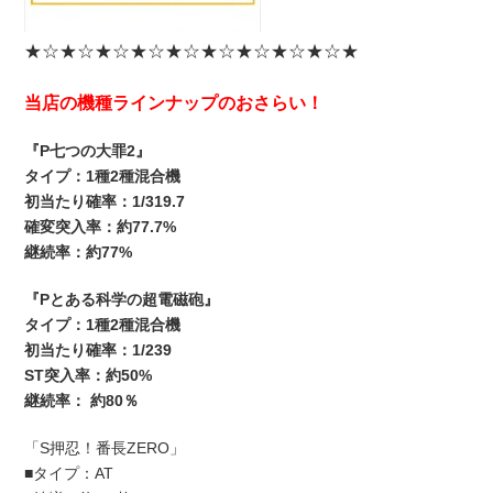
★☆★☆★☆★☆★☆★☆★☆★☆★☆★
当店の機種ラインナップのおさらい！
『P七つの大罪2』
タイプ：1種2種混合機
初当たり確率：1/319.7
確変突入率：約77.7%
継続率：約77%
『Pとある科学の超電磁砲』
タイプ：1種2種混合機
初当たり確率：1/239
ST突入率：約50%
継続率： 約80％
「S押忍！番長ZERO」
■タイプ：AT