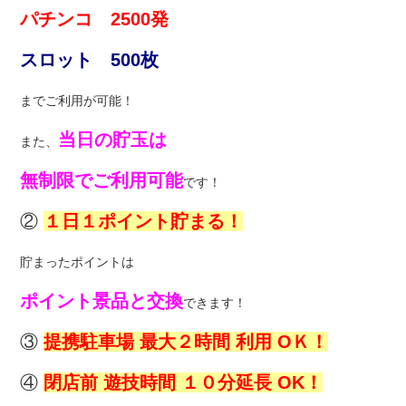
パチンコ 2500発
スロット 500枚
までご利用が可能！
当日の貯玉は
また、
無制限でご利用可能
です！
②
１日１ポイント貯まる！
貯まったポイントは
ポイント景品と交換
できます！
③
提携駐車場 最大２時間 利用 OＫ！
④
閉店前 遊技時間 １０分延長 OK！