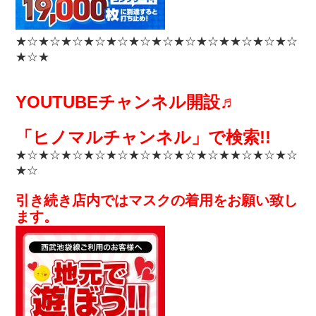
★☆★☆★☆★☆★☆★☆★☆★☆★☆★
★☆★☆★☆
★☆★
YOUTUBEチャンネル開設♬
「ヒノマルチャンネル」で検索!!
★☆★☆★☆★☆★☆★☆★☆★☆★☆★
★☆★☆★☆
★☆
引き続き店内ではマスクの着用をお願い致し
ます。