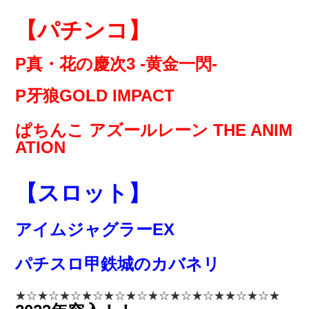
【パチンコ】
P真・花の慶次3 -黄金一閃-
P牙狼GOLD IMPACT
ぱちんこ アズールレーン THE ANIM
ATION
【スロット】
アイムジャグラーEX
パチスロ甲鉄城のカバネリ
★☆★☆★☆★☆★☆★☆★☆★☆★☆★
★☆★☆★