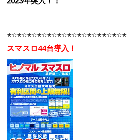
2023年突入！！
★☆★☆★☆★☆★☆★☆★☆★☆★☆★
★☆★☆★
スマスロ44台導入！