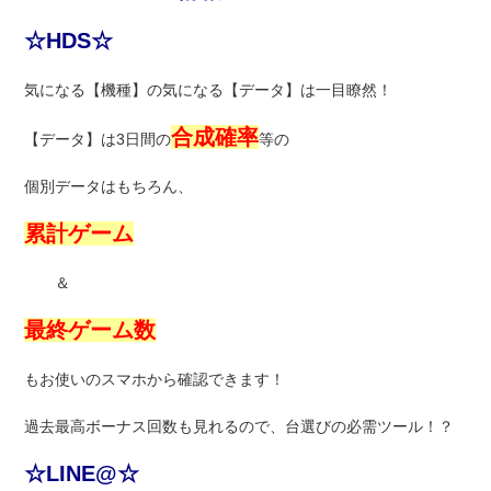
☆HDS☆
気になる【機種】の気になる【データ】は一目瞭然！
合成確率
【データ】は3日間の
等の
個別データはもちろん、
累計ゲーム
＆
最終ゲーム数
もお使いのスマホから確認できます！
過去最高ボーナス回数も見れるので、台選びの必需ツール！？
☆LINE@☆