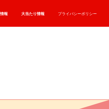
情報
大当たり情報
プライバシーポリシー