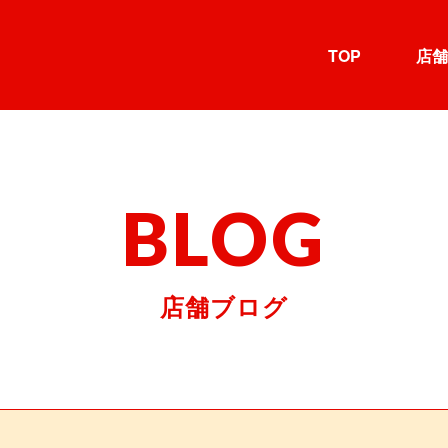
TOP
店舗
BLOG
店舗ブログ