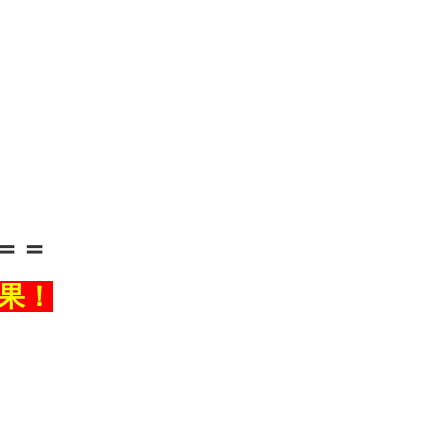
＝＝
果！