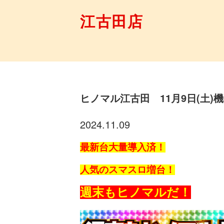
江古田店
ヒノマル江古田 11月9日(土)
2024.11.09
最新台
大量導入済！
人気のスマスロ増台！
週末もヒノマルだ！