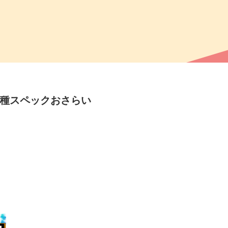
機種スペックおさらい