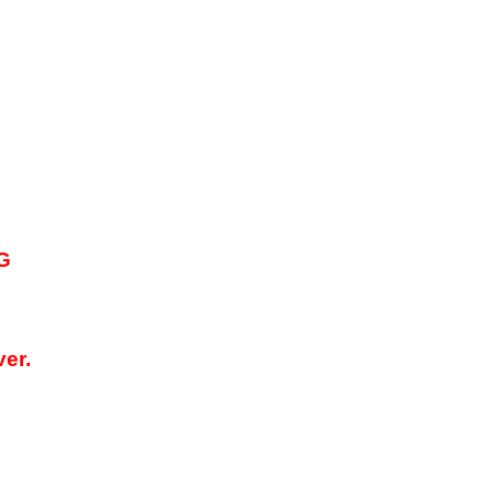
G
er.