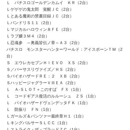
Ｌ パチスロゴールデンカムイ ＫＲ（2台）
Ｌゲゲゲの鬼太郎 覚醒ＪＣ（2台）
Ｌとある魔術の禁書目録ＪＣ（2台）
ＬバンドリＳ１１（2台）
Ｌマジカルハロウィン８ＦＥ（2台）
Ｌラブ嬢３Ｍ４（2台）
Ｌ忍魂参 ～奥義皆伝ノ章～Ａ３（2台）
パチスロ モンスターハンターワールド：アイスボーンＴＭ（2
台）
Ｓ エウレカセブンＨＩＥＶＯ ＸＳ（2台）
Ｓ／バーサスリヴァイズ／ＨＳ（2台）
ＳバイオハザードＲＥ：２ ＸＢ（2台）
ＳハッピージャグラーＶⅢＥＡ（2台）
Ｌ Ａ-ＳＬＯＴ＋このすば ＦＸ（1台）
Ｌ コードギアス復活のルルーシュ ＺＳ（1台）
Ｌ バイオハザードヴェンデッタＦＫ（1台）
Ｌ 防振り ＦＮ（1台）
Ｌガールズ＆パンツァー最終章Ｈ１（1台）
ＬキングパルサーＳＬＣＣ（1台）
Ｌストライク・ザ・ブラッドＺＣ（1台）