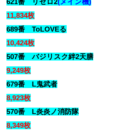
621番 リゼロ2
(メイン機)
11,834枚
689番 ToLOVEる
10,424枚
507番 バジリスク絆2天膳
9,249枚
679番 L鬼武者
8,923枚
570番 L炎炎ノ消防隊
8,349枚