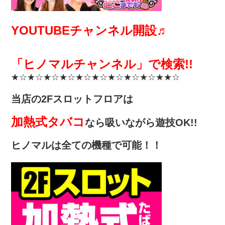
YOUTUBEチャンネル開設♬
「ヒノマルチャンネル」で検索!!
★☆★☆★☆★☆★☆★☆★☆★☆★☆★
★☆
当店の2Fスロットフロアは
加熱式タバコ
なら吸い
ながら遊技OK!!
ヒノマルは全ての機種で可能！！