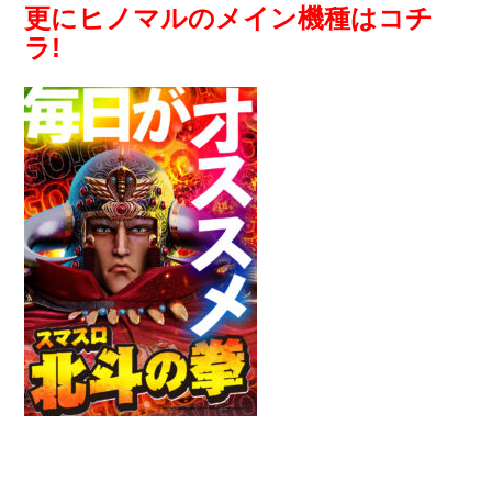
更にヒノマルのメイン機種はコチ
ラ!