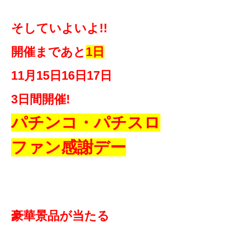
そしていよいよ!!
開催まであと
1日
11月15日16日17日
3日間開催!
パチンコ・パチスロ
ファン感謝デー
豪華景品が当たる