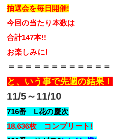
抽選会を
毎日開催!
今回の当たり本数は
合計147本!!
お楽しみに!
＝＝＝＝＝＝＝＝＝＝＝＝
と、いう事で先週の結果！
11/5～11/10
716番 L花の慶次
18,636枚 コンプリート!