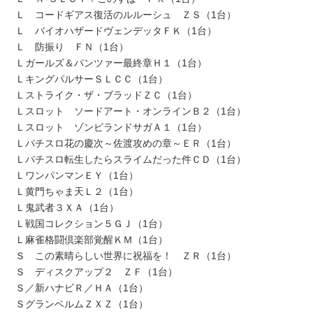
Ｌ コードギアス復活のルルーシュ ＺＳ（1台）
Ｌ バイオハザードヴェンデッタＦＫ（1台）
Ｌ 防振り ＦＮ（1台）
Ｌガールズ＆パンツァー最終章Ｈ１（1台）
ＬキングパルサーＳＬＣＣ（1台）
Ｌストライク・ザ・ブラッドＺＣ（1台）
Ｌスロット ソードアート・オンラインＢ２（1台）
Ｌスロット ゾンビランドサガＡ１（1台）
Ｌパチスロ花の慶次～佐渡攻めの章～ＥＲ（1台）
Ｌパチスロ転生したらスライムだった件ＣＤ（1台）
ＬワンパンマンＥＹ（1台）
Ｌ黄門ちゃま天Ｌ２（1台）
Ｌ鬼武者３ＸＡ（1台）
Ｌ戦国コレクション５ＧＪ（1台）
Ｌ麻雀格闘倶楽部覚醒ＫＭ（1台）
Ｓ この素晴らしい世界に祝福を！ ＺＲ（1台）
Ｓ ディスクアップ２ ＺＦ（1台）
Ｓ／新ハナビＲ／ＨＡ（1台）
ＳグランベルムＺＸＺ（1台）