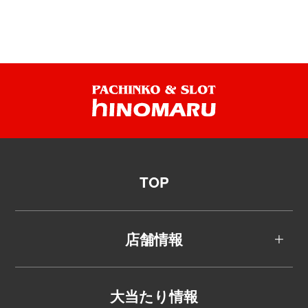
TOP
店舗情報
大当たり情報