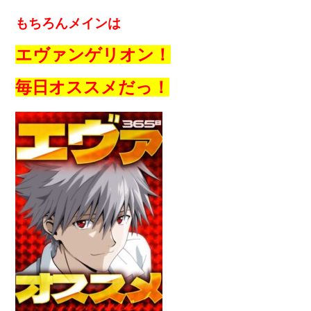
もちろんメインは
エヴァンゲリオン！
毎日オススメだっ！