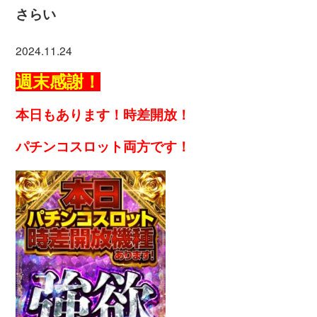
さらい
2024.11.24
週末感謝！
本日もあります！時差開放！
パチンコスロット両方です！