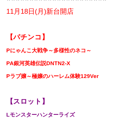
11月18
日(月)新台開店
【パチンコ】
Pにゃんこ大戦争～多様性のネコ～
PA銀河英雄伝説DNTN2-X
Pラブ嬢～極嬢のハーレム体験129Ver
【スロット】
Lモンスターハンターライズ