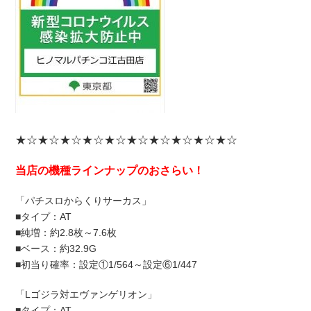
★☆★☆★☆★☆★☆★☆★☆★☆★☆★☆
当店の機種ラインナップのおさらい！
「パチスロからくりサーカス」
■タイプ：AT
■純増：約2.8枚～7.6枚
■ベース：約32.9G
■初当り確率：設定①1/564～設定⑥1/447
「Lゴジラ対エヴァンゲリオン」
■タイプ：AT