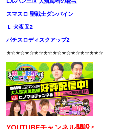
Lルパン三世 大航海者の秘宝
スマスロ 聖戦士ダンバイン
Ｌ 犬夜叉2
パチスロディスクアップ2
★☆★☆★☆★☆★☆★☆★☆★☆★☆★
★☆
YOUTUBEチャンネル開設♬