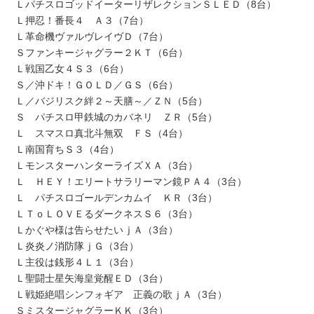
ＬパチスロゴッドイーターリザレクションＳＬＥＤ（8台）
Ｌ押忍！番長４ Ａ３（7台）
Ｌ革命機ヴァルヴレイヴＤ（7台）
Ｓファンキージャグラー２ＫＴ（6台）
Ｌ戦国乙女４Ｓ３（6台）
Ｓ／沖ドキ！ＧＯＬＤ／ＧＳ（6台）
Ｌ／バジリスク絆２～天膳～／ＺＮ（5台）
Ｓ パチスロ甲鉄城のカバネリ ＺＲ（5台）
Ｌ スマスロ真北斗無双 ＦＳ（4台）
Ｌ南国育ちＳ３（4台）
ＬモンスターハンターライズＸＡ（3台）
Ｌ ＨＥＹ！エリートサラリーマン鏡ＰＡ４（3台）
Ｌ パチスロゴールデンカムイ ＫＲ（3台）
ＬＴｏＬＯＶＥるダークネスＳ６（3台）
Ｌかぐや様は告らせたいｊＡ（3台）
Ｌ炎炎ノ消防隊ｊＧ（3台）
Ｌ主役は銭形４Ｌ１（3台）
Ｌ聖闘士星矢海皇覚醒ＥＤ（3台）
Ｌ戦姫絶唱シンフォギア 正義の歌ｊＡ（3台）
ＳミスタージャグラーＫＫ（3台）