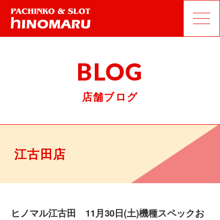
BLOG
店舗ブログ
江古田店
ヒノマル江古田 11月30日(土)機種スペックお