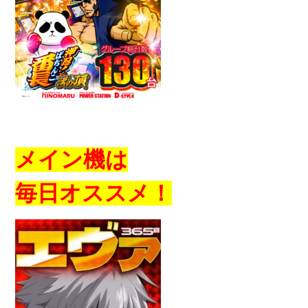
メイン機は
毎日オススメ！