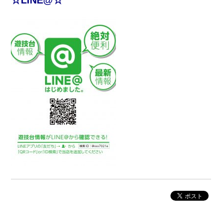
☆LINE@☆