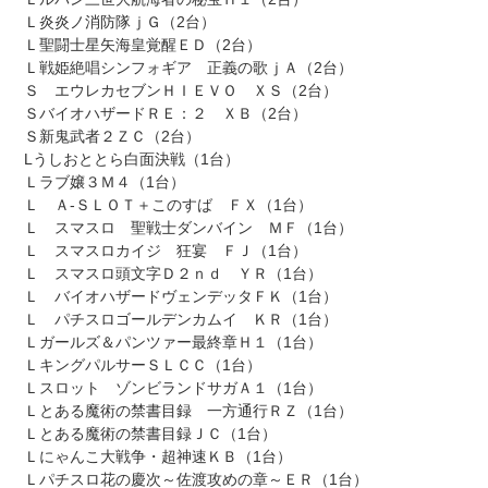
Ｌ炎炎ノ消防隊ｊＧ（2台）
Ｌ聖闘士星矢海皇覚醒ＥＤ（2台）
Ｌ戦姫絶唱シンフォギア 正義の歌ｊＡ（2台）
Ｓ エウレカセブンＨＩＥＶＯ ＸＳ（2台）
ＳバイオハザードＲＥ：２ ＸＢ（2台）
Ｓ新鬼武者２ＺＣ（2台）
Lうしおととら白面決戦（1台）
Ｌラブ嬢３Ｍ４（1台）
Ｌ Ａ-ＳＬＯＴ＋このすば ＦＸ（1台）
Ｌ スマスロ 聖戦士ダンバイン ＭＦ（1台）
Ｌ スマスロカイジ 狂宴 ＦＪ（1台）
Ｌ スマスロ頭文字Ｄ２ｎｄ ＹＲ（1台）
Ｌ バイオハザードヴェンデッタＦＫ（1台）
Ｌ パチスロゴールデンカムイ ＫＲ（1台）
Ｌガールズ＆パンツァー最終章Ｈ１（1台）
ＬキングパルサーＳＬＣＣ（1台）
Ｌスロット ゾンビランドサガＡ１（1台）
Ｌとある魔術の禁書目録 一方通行ＲＺ（1台）
Ｌとある魔術の禁書目録ＪＣ（1台）
Ｌにゃんこ大戦争・超神速ＫＢ（1台）
Ｌパチスロ花の慶次～佐渡攻めの章～ＥＲ（1台）