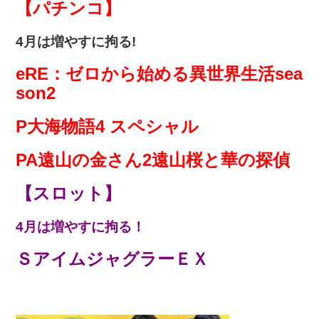
【パチンコ】
4月は増やすに拘る!
eRE：ゼロから始める異世界生活sea
son2
P大海物語4 スペシャル
PA遠山の金さん2遠山桜と華の探偵
【スロット】
4月は増やすに拘る！
ＳアイムジャグラーＥＸ