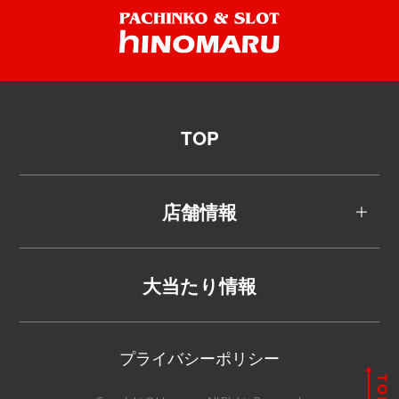
TOP
店舗情報
大当たり情報
プライバシーポリシー