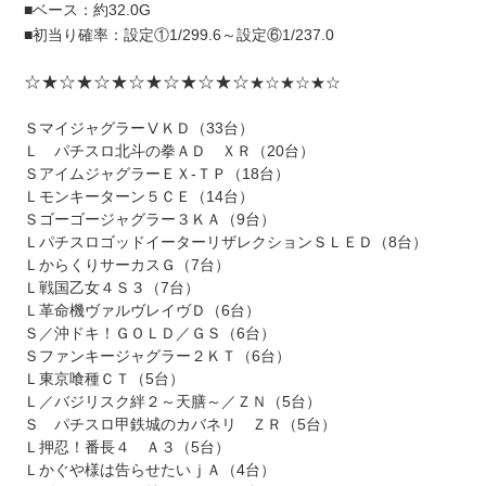
■ベース：約32.0G
■初当り確率：設定①1/299.6～設定⑥1/237.0
☆★☆★☆★☆★☆★☆★☆
★☆★☆★☆
ＳマイジャグラーⅤＫＤ（33台）
Ｌ パチスロ北斗の拳ＡＤ ＸＲ（20台）
ＳアイムジャグラーＥＸ-ＴＰ（18台）
Ｌモンキーターン５ＣＥ（14台）
Ｓゴーゴージャグラー３ＫＡ（9台）
ＬパチスロゴッドイーターリザレクションＳＬＥＤ（8台）
ＬからくりサーカスＧ（7台）
Ｌ戦国乙女４Ｓ３（7台）
Ｌ革命機ヴァルヴレイヴＤ（6台）
Ｓ／沖ドキ！ＧＯＬＤ／ＧＳ（6台）
Ｓファンキージャグラー２ＫＴ（6台）
Ｌ東京喰種ＣＴ（5台）
Ｌ／バジリスク絆２～天膳～／ＺＮ（5台）
Ｓ パチスロ甲鉄城のカバネリ ＺＲ（5台）
Ｌ押忍！番長４ Ａ３（5台）
Ｌかぐや様は告らせたいｊＡ（4台）