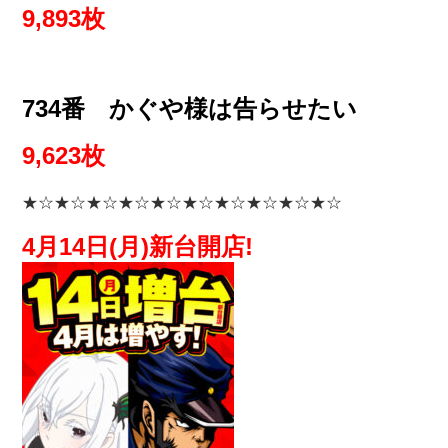
9,893枚
734番 かぐや様は告らせたい
9,623枚
★☆★☆★☆★☆★☆★☆★☆★☆★☆
★☆
4月14日(月)新台開店!