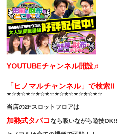
YOUTUBEチャンネル開設♬
「ヒノマルチャンネル」で検索!!
★☆★☆★☆★☆★☆★☆★☆★☆★☆
★☆
当店の2Fスロットフロアは
加熱式タバコ
なら吸い
ながら遊技OK!!