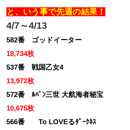
と、いう事で先週の結果！
4/7～4/13
582番 ゴッドイーター
18,734枚
537番 戦国乙女4
13,972枚
572番 ﾙﾊﾟﾝ三世 大航海者秘宝
10,675枚
566番 To LOVEるﾀﾞｰｸﾈｽ