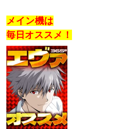
メイン機は
毎日オススメ！