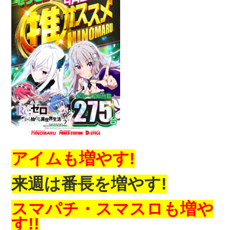
アイムも増やす!
来週は番長を増やす!
スマパチ・スマスロも増や
す!!