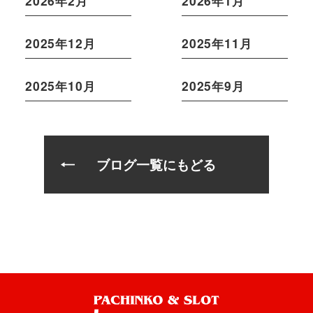
2026年2月
2026年1月
2025年12月
2025年11月
2025年10月
2025年9月
ブログ一覧にもどる