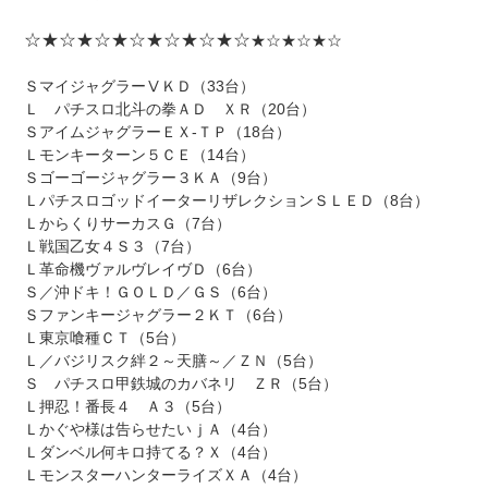
☆★☆★☆★☆★☆★☆★☆
★☆★☆★☆
ＳマイジャグラーⅤＫＤ（33台）
Ｌ パチスロ北斗の拳ＡＤ ＸＲ（20台）
ＳアイムジャグラーＥＸ-ＴＰ（18台）
Ｌモンキーターン５ＣＥ（14台）
Ｓゴーゴージャグラー３ＫＡ（9台）
ＬパチスロゴッドイーターリザレクションＳＬＥＤ（8台）
ＬからくりサーカスＧ（7台）
Ｌ戦国乙女４Ｓ３（7台）
Ｌ革命機ヴァルヴレイヴＤ（6台）
Ｓ／沖ドキ！ＧＯＬＤ／ＧＳ（6台）
Ｓファンキージャグラー２ＫＴ（6台）
Ｌ東京喰種ＣＴ（5台）
Ｌ／バジリスク絆２～天膳～／ＺＮ（5台）
Ｓ パチスロ甲鉄城のカバネリ ＺＲ（5台）
Ｌ押忍！番長４ Ａ３（5台）
Ｌかぐや様は告らせたいｊＡ（4台）
Ｌダンベル何キロ持てる？Ｘ（4台）
ＬモンスターハンターライズＸＡ（4台）