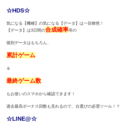
☆HDS☆
気になる【機種】の気になる【データ】は一目瞭然！
合成確率
【データ】は3日間の
等の
個別データはもちろん、
累計ゲーム
＆
最終ゲーム数
もお使いのスマホから確認できます！
過去最高ボーナス回数も見れるので、台選びの必需ツール！？
☆LINE@☆