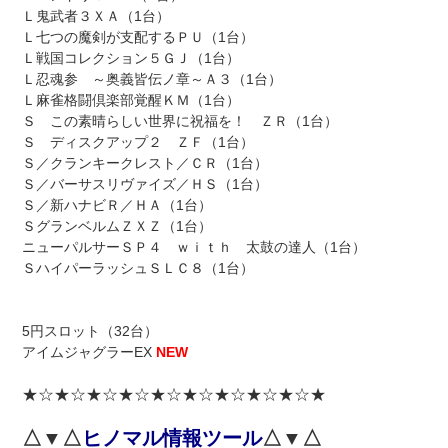
Ｌ鬼武者３ＸＡ（1台）
Ｌ七つの魔剣が支配するＰＵ（1台）
Ｌ戦国コレクション５ＧＪ（1台）
Ｌ忍魂参 ～奥義皆伝ノ章～Ａ３（1台）
Ｌ麻雀格闘倶楽部覚醒ＫＭ（1台）
Ｓ この素晴らしい世界に祝福を！ ＺＲ（1台）
Ｓ ディスクアップ２ ＺＦ（1台）
Ｓ／クランキークレスト／ＣＲ（1台）
Ｓ／バーサスリヴァイズ／ＨＳ（1台）
Ｓ／新ハナビＲ／ＨＡ（1台）
ＳグランベルムＺＸＺ（1台）
ニューパルサーＳＰ４ ｗｉｔｈ 太鼓の達人（1台）
ＳハイパーラッシュＳＬＣ８（1台）
5円スロット（32台）
アイムジャグラーEX
NEW
★☆★☆★☆★☆★☆★☆★☆★☆★☆★
△▼△
ヒノマル情報ツール
△▼△