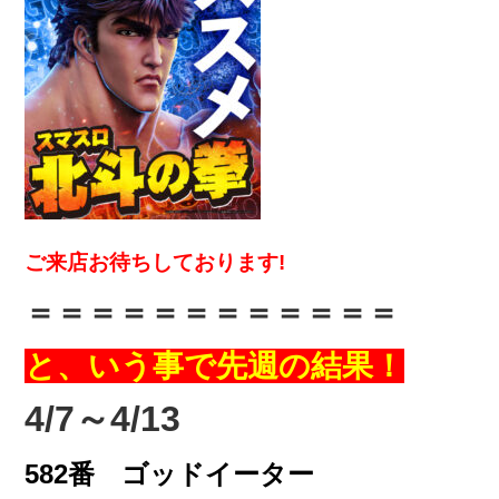
ご来店お待ちしております!
＝＝＝＝＝＝＝＝＝＝＝＝
と、いう事で先週の結果！
4/7～4/13
582番 ゴッドイーター