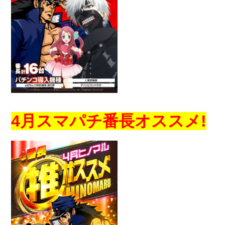
4月スマパチ番長オススメ!