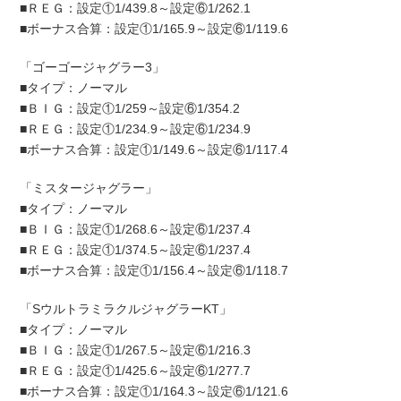
■ＲＥＧ：設定①1/439.8～設定⑥1/262.1
■ボーナス合算：設定①1/165.9～設定⑥1/119.6
「ゴーゴージャグラー3」
■タイプ：ノーマル
■ＢＩＧ：設定①1/259～設定⑥1/354.2
■ＲＥＧ：設定①1/234.9～設定⑥1/234.9
■ボーナス合算：設定①1/149.6～設定⑥1/117.4
「ミスタージャグラー」
■タイプ：ノーマル
■ＢＩＧ：設定①1/268.6～設定⑥1/237.4
■ＲＥＧ：設定①1/374.5～設定⑥1/237.4
■ボーナス合算：設定①1/156.4～設定⑥1/118.7
「SウルトラミラクルジャグラーKT」
■タイプ：ノーマル
■ＢＩＧ：設定①1/267.5～設定⑥1/216.3
■ＲＥＧ：設定①1/425.6～設定⑥1/277.7
■ボーナス合算：設定①1/164.3～設定⑥1/121.6