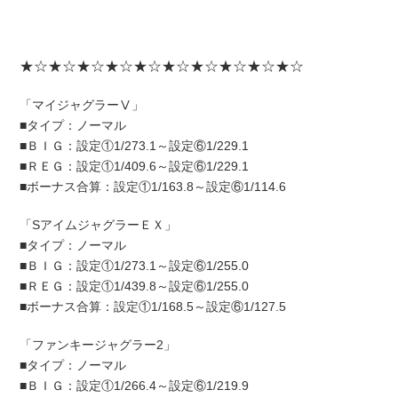
★☆★☆★☆★☆★☆★☆★☆★☆★☆★☆
「マイジャグラーⅤ」
■タイプ：ノーマル
■ＢＩＧ：設定①1/273.1～設定⑥1/229.1
■ＲＥＧ：設定①1/409.6～設定⑥1/229.1
■ボーナス合算：設定①1/163.8～設定⑥1/114.6
「SアイムジャグラーＥＸ」
■タイプ：ノーマル
■ＢＩＧ：設定①1/273.1～設定⑥1/255.0
■ＲＥＧ：設定①1/439.8～設定⑥1/255.0
■ボーナス合算：設定①1/168.5～設定⑥1/127.5
「ファンキージャグラー2」
■タイプ：ノーマル
■ＢＩＧ：設定①1/266.4～設定⑥1/219.9