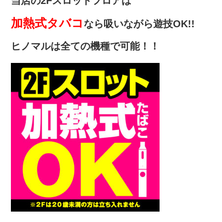
当店の2Fスロットフロアは
加熱式タバコ
なら吸い
ながら遊技OK!!
ヒノマルは全ての機種で可能！！