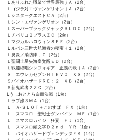
Ｌありふれた職業で世界最強ｊＡ（2台）
Ｌゴジラ対エヴァンゲリオンｊＡ（2台）
ＬシスタークエストＣＡ（2台）
Ｌシン・エヴァンゲリオン（2台）
ＬスーパーブラックジャックＳＬＤＣ（2台）
Ｌチバリヨ２プラスＺＣ（2台）
Ｌマジカルハロウィン８ＦＥ（2台）
Ｌルパン三世大航海者の秘宝Ｈ１（2台）
Ｌ炎炎ノ消防隊ｊＧ（2台）
Ｌ聖闘士星矢海皇覚醒ＥＤ（2台）
Ｌ戦姫絶唱シンフォギア 正義の歌ｊＡ（2台）
Ｓ エウレカセブンＨＩＥＶＯ ＸＳ（2台）
ＳバイオハザードＲＥ：２ ＸＢ（2台）
Ｓ新鬼武者２ＺＣ（2台）
Lうしおととら白面決戦（1台）
Ｌラブ嬢３Ｍ４（1台）
Ｌ Ａ-ＳＬＯＴ＋このすば ＦＸ（1台）
Ｌ スマスロ 聖戦士ダンバイン ＭＦ（1台）
Ｌ スマスロカイジ 狂宴 ＦＪ（1台）
Ｌ スマスロ頭文字Ｄ２ｎｄ ＹＲ（1台）
Ｌ バイオハザードヴェンデッタＦＫ（1台）