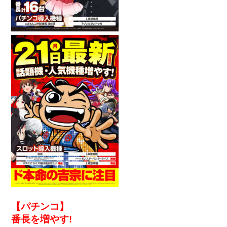
【パチンコ】
番長を増やす!