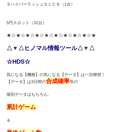
ＳハイパーラッシュＳＬＣ８（1台）
5円スロット（32台）
★☆★☆★☆★☆★☆★☆★☆★☆★☆★
△▼△
ヒノマル情報ツール
△▼△
☆HDS☆
気になる【機種】の気になる【データ】は一目瞭然！
合成確率
【データ】は3日間の
等の
個別データはもちろん、
累計ゲーム
＆