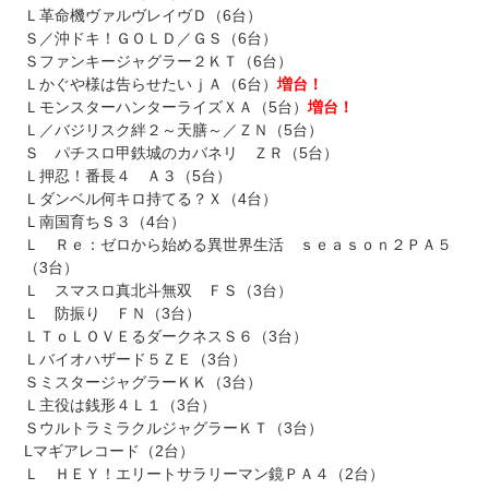
Ｌ革命機ヴァルヴレイヴＤ（6台）
Ｓ／沖ドキ！ＧＯＬＤ／ＧＳ（6台）
Ｓファンキージャグラー２ＫＴ（6台）
Ｌかぐや様は告らせたいｊＡ（6台）
増台！
ＬモンスターハンターライズＸＡ（5台）
増台！
Ｌ／バジリスク絆２～天膳～／ＺＮ（5台）
Ｓ パチスロ甲鉄城のカバネリ ＺＲ（5台）
Ｌ押忍！番長４ Ａ３（5台）
Ｌダンベル何キロ持てる？Ｘ（4台）
Ｌ南国育ちＳ３（4台）
Ｌ Ｒｅ：ゼロから始める異世界生活 ｓｅａｓｏｎ２ＰＡ５
（3台）
Ｌ スマスロ真北斗無双 ＦＳ（3台）
Ｌ 防振り ＦＮ（3台）
ＬＴｏＬＯＶＥるダークネスＳ６（3台）
Ｌバイオハザード５ＺＥ（3台）
ＳミスタージャグラーＫＫ（3台）
Ｌ主役は銭形４Ｌ１（3台）
ＳウルトラミラクルジャグラーＫＴ（3台）
Lマギアレコード（2台）
Ｌ ＨＥＹ！エリートサラリーマン鏡ＰＡ４（2台）