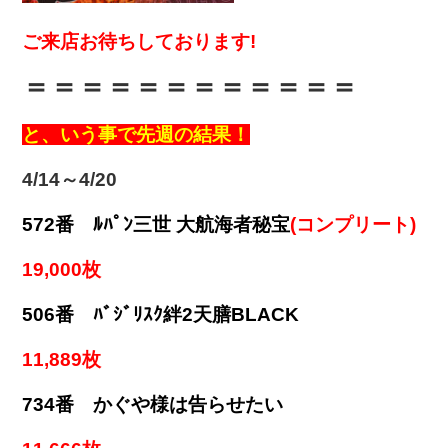
ご来店お待ちしております!
＝＝＝＝＝＝＝＝＝＝＝＝
と、いう事で先週の結果！
4/14～4/20
572番 ﾙﾊﾟﾝ三世 大航海者秘宝
(コンプリート)
19,000枚
506番 ﾊﾞｼﾞﾘｽｸ絆2天膳BLACK
11,889枚
734番 かぐや様は告らせたい