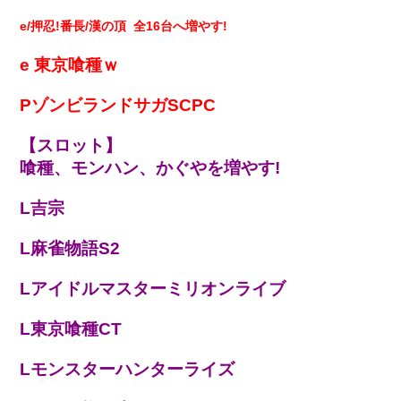
e/押忍!番長/漢の頂
全16台へ増やす!
e 東京喰種ｗ
PゾンビランドサガSCPC
【スロット】
喰種、モンハン、かぐやを増やす!
L吉宗
L麻雀物語S2
Lアイドルマスターミリオンライブ
L東京喰種CT
Lモンスターハンターライズ