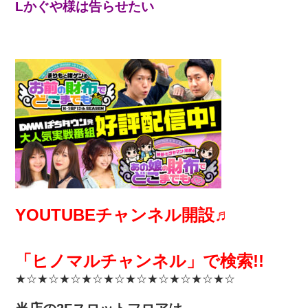
Lかぐや様は告らせたい
YOUTUBEチャンネル開設♬
「ヒノマルチャンネル」で検索!!
★☆★☆★☆★☆★☆★☆★☆★☆★☆
★☆