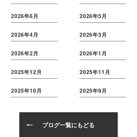
2026年6月
2026年5月
2026年4月
2026年3月
2026年2月
2026年1月
2025年12月
2025年11月
2025年10月
2025年9月
ブログ一覧にもどる