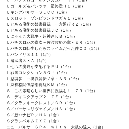
Ｌ パチスロゴールデンカムイ ＫＲ（1台）
Ｌガールズ＆パンツァー最終章Ｈ１（1台）
ＬキングパルサーＳＬＣＣ（1台）
Ｌスロット ゾンビランドサガＡ１（1台）
Ｌとある魔術の禁書目録 一方通行ＲＺ（1台）
Ｌとある魔術の禁書目録ＪＣ（1台）
Ｌにゃんこ大戦争・超神速ＫＢ（1台）
Ｌパチスロ花の慶次～佐渡攻めの章～ＥＲ（1台）
Ｌパチスロ転生したらスライムだった件ＣＤ（1台）
ＬバンドリＳ１１（1台）
Ｌ鬼武者３ＸＡ（1台）
Ｌ七つの魔剣が支配するＰＵ（1台）
Ｌ戦国コレクション５ＧＪ（1台）
Ｌ忍魂参 ～奥義皆伝ノ章～Ａ３（1台）
Ｌ麻雀格闘倶楽部覚醒ＫＭ（1台）
Ｓ この素晴らしい世界に祝福を！ ＺＲ（1台）
Ｓ ディスクアップ２ ＺＦ（1台）
Ｓ／クランキークレスト／ＣＲ（1台）
Ｓ／バーサスリヴァイズ／ＨＳ（1台）
Ｓ／新ハナビＲ／ＨＡ（1台）
ＳグランベルムＺＸＺ（1台）
ニューパルサーＳＰ４ ｗｉｔｈ 太鼓の達人（1台）