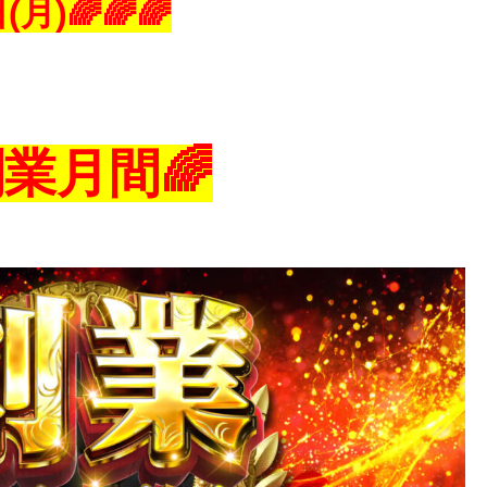
(月)🌈🌈🌈
業月間🌈