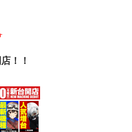
す
開店！！