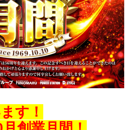
います！
0月創業月間！