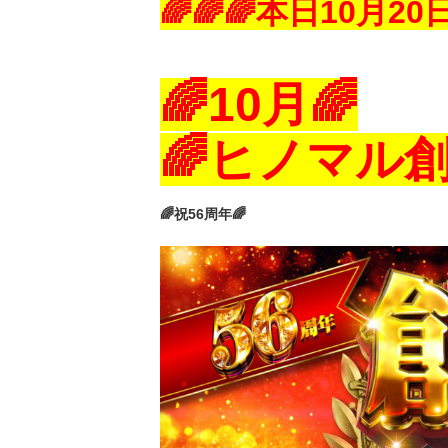
🌈🌈🌈本日10月20
日
🌈10月🌈
🌈ヒノマル創
🌈祝56周年🌈