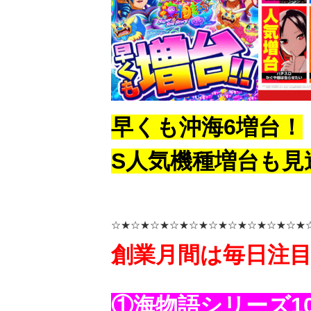
早くも沖海6増台！
S人気機種増台も見
☆★☆★☆★☆★☆★☆★☆★☆★☆★☆★
創業月間は毎日注
①海物語シリーズ1