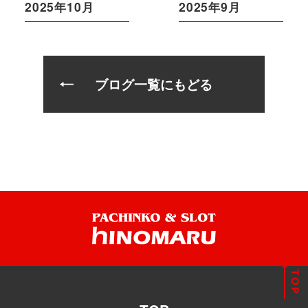
2025年10月
2025年9月
ブログ一覧にもどる