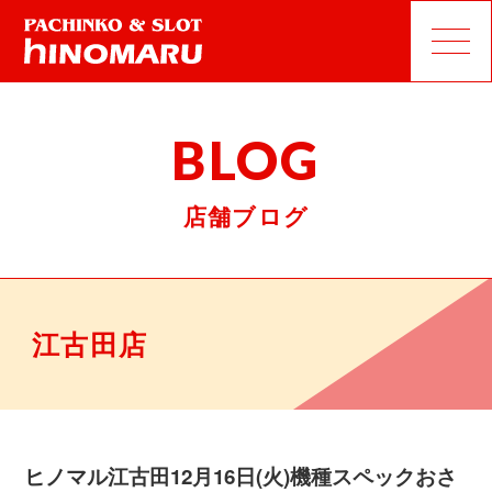
BLOG
店舗ブログ
江古田店
ヒノマル江古田12月16日(火)機種スペックおさ