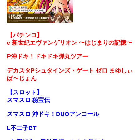
【パチンコ】
e 新世紀エヴァンゲリオン 〜はじまりの記憶〜
P沖ドキ！ドキドキ弾丸ツアー
デカスタPシュタインズ・ゲート ゼロ まゆしぃ
ば〜じょん
【スロット】
スマスロ 秘宝伝
スマスロ 沖ドキ！DUOアンコール
L不二子BT