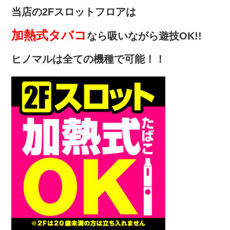
当店の2Fスロットフロアは
加熱式タバコ
なら吸い
ながら遊技OK!!
ヒノマルは全ての機種で可能！！