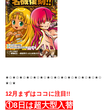
★☆★☆★☆★☆★☆★☆★☆★☆★☆★☆★☆★☆★☆★☆
★☆★
12月まずはココに注目!!
①8日は超大型入替