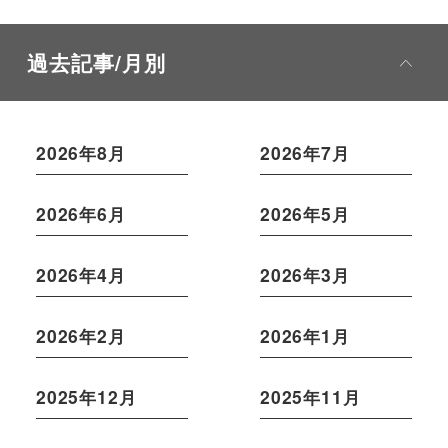
過去記事/月別
2026年8月
2026年7月
2026年6月
2026年5月
2026年4月
2026年3月
2026年2月
2026年1月
2025年12月
2025年11月