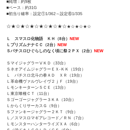
■純増：約9枚
■ベース：約31G
■初当り確率：設定①1/362～設定⑥1/335
☆★☆★☆★☆★☆★☆★☆
★☆★☆★☆
Ｌ スマスロ化物語 ＫＨ（8台）
NEW
ＬプリズムナナＣＣ（2台）
NEW
Ｓパチスロひぐらしのなく頃に祭２ＰＸ（2台）
NEW
ＳマイジャグラーⅤＫＤ（33台）
ＳネオアイムジャグラーＥＸ-ＫＫ（19台）
Ｌ パチスロ北斗の拳ＡＤ ＸＲ（19台）
Ｌ革命機ヴァルヴレイヴ２ｊＦ（19台）
Ｌモンキーターン５ＣＥ（13台）
Ｌ東京喰種ＣＴ（11台）
Ｓゴーゴージャグラー３ＫＡ（10台）
ＬからくりサーカスＧ（9台）
Ｓファンキージャグラー２ＫＴ（9台）
Ｌ／スマスロマギアレコード／ＲＮ（7台）
ＬモンスターハンターライズＸＡ（6台）