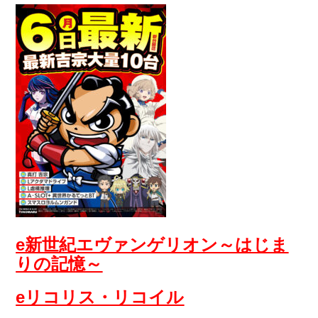
e新世紀エヴァンゲリオン～はじま
りの記憶～
eリコリス・リコイル