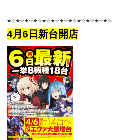
★☆★☆★☆★☆★☆★☆★☆★☆★☆★☆★☆★☆
4月6日新台開店