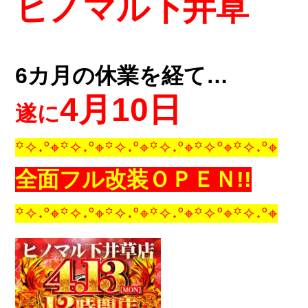
ヒノマル
下井草
6カ月の休業を経て…
4月10日
遂に
꙳✧˖°⌖꙳✧˖°⌖꙳✧˖°⌖꙳✧˖°⌖꙳✧°⌖꙳✧˖°⌖
全面フル改装ＯＰＥＮ!!
꙳✧˖°⌖꙳✧˖°⌖꙳✧˖°⌖꙳✧˖°⌖꙳✧°⌖꙳✧˖°⌖