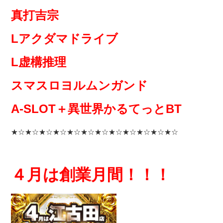
真打吉宗
Lアクダマドライブ
L虚構推理
スマスロヨルムンガンド
A-SLOT＋異世界かるてっとBT
★☆★☆★☆★☆★☆★☆★☆★☆★☆★☆★☆★☆
４月は創業月間！！！