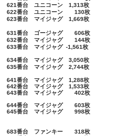
621番台 ユニコーン 1,313枚
622番台 ユニコーン 130枚
623番台 マイジャグ 1,669枚
631番台 ゴージャグ 606枚
632番台 マイジャグ 144枚
633番台 マイジャグ -1,561枚
634番台 マイジャグ 3,050枚
635番台 マイジャグ 2,744枚
641番台 マイジャグ 1,288枚
642番台 マイジャグ 1,533枚
643番台 マイジャグ 402枚
644番台 マイジャグ 603枚
645番台 マイジャグ 998枚
683番台 ファンキー 318枚