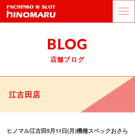
BLOG
店舗ブログ
江古田店
ヒノマル江古田5月11日(月)機種スペックおさら