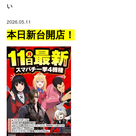
い
2026.05.11
本日新台開店！