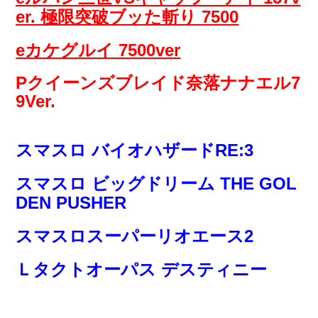
er. 極限突破ブッた斬り 7500
eカケグルイ 7500ver
Pクイーンズブレイド奈落ナナエル7
9Ver.
スマスロ バイオハザードRE:3
スマスロ ビッグドリーム THE GOL
DEN PUSHER
スマスロスーパーリオエース2
Ｌタクトオーパス デスティニー