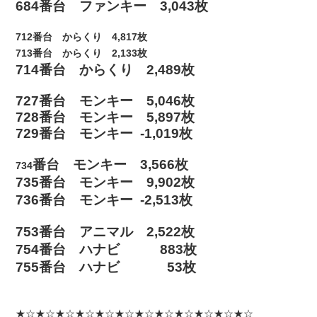
684番台 ファンキー 3,043枚
712番台 からくり 4,817枚
713番台 からくり 2,133枚
714番台 からくり 2,489枚
727番台 モンキー 5,046枚
728番台 モンキー 5,897枚
729番台 モンキー -1,019枚
番台 モンキー 3,566枚
734
735番台 モンキー 9,902枚
736番台 モンキー -2,513枚
753
番台 アニマル 2,522枚
754番台 ハナビ 883枚
755番台 ハナビ 53枚
★☆★☆★☆★☆★☆★☆★☆★☆★☆★☆★☆★☆