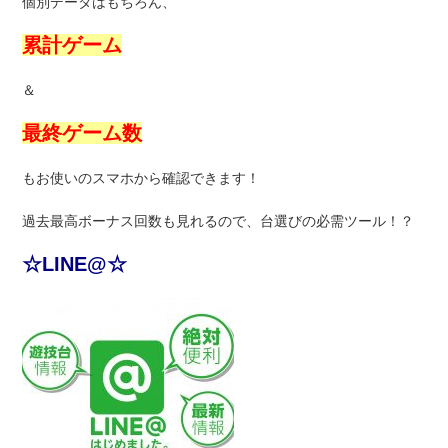
個別データはもちろん、
累計ゲーム
＆
最終ゲーム数
もお使いのスマホから確認できます！
過去最高ボーナス回数も見れるので、台選びの必需ツール！？
☆LINE@☆