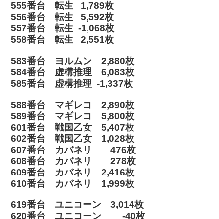
555
番台 転生 1,789枚
556番台 転生 5,592枚
557番台 転生 -1,068枚
558番台 転生 2,551枚
583番台 ヨルムン 2,880枚
584番台 虚構推理 6,083枚
585番台 虚構推理 -1,337枚
588番台 マギレコ 2,890枚
589番台 マギレコ 5,800枚
601番台 戦国乙女 5,407枚
602番台 戦国乙女 1,028枚
607番台 カバネリ 476枚
608番台 カバネリ 278枚
609番台 カバネリ 2,416枚
610番台 カバネリ 1,999枚
619番台 ユニコーン 3,014枚
620番台 ユニコーン -40枚