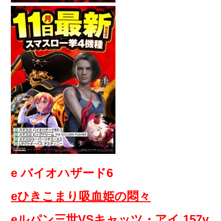
e バイオハザード6
eひきこまり吸血姫の悶々
eルパン三世VSキャッツ・アイ 157v