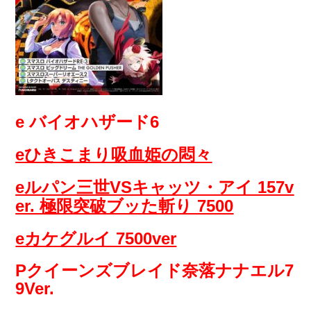
e バイオハザード6
eひきこまり吸血姫の悶々
eルパン三世VSキャッツ・アイ 157v
er. 極限突破ブッた斬り 7500
eカケグルイ 7500ver
Pクイーンズブレイド奈落ナナエル7
9Ver.