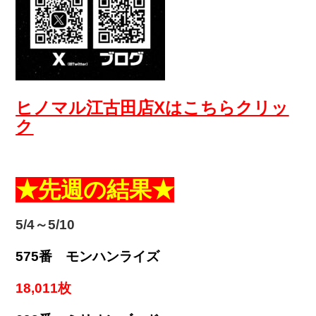
ヒノマル江古田店Xはこちらクリッ
ク
★先週の結果★
5/4
～5
/10
575番 モンハンライズ
18,011枚