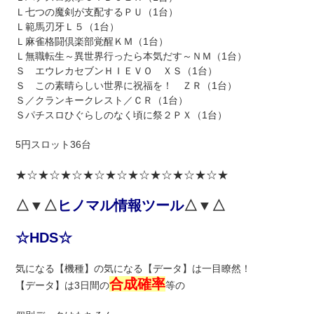
Ｌ七つの魔剣が支配するＰＵ（1台）
Ｌ範馬刃牙Ｌ５（1台）
Ｌ麻雀格闘倶楽部覚醒ＫＭ（1台）
Ｌ無職転生～異世界行ったら本気だす～ＮＭ（1台）
Ｓ エウレカセブンＨＩＥＶＯ ＸＳ（1台）
Ｓ この素晴らしい世界に祝福を！ ＺＲ（1台）
Ｓ／クランキークレスト／ＣＲ（1台）
Ｓパチスロひぐらしのなく頃に祭２ＰＸ（1台）
5円スロット36台
★☆★☆★☆★☆★☆★☆★☆★☆★☆★
△▼△
ヒノマル情報ツール
△▼△
☆HDS☆
気になる【機種】の気になる【データ】は一目瞭然！
合成確率
【データ】は3日間の
等の