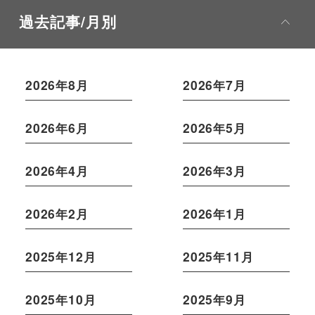
過去記事/月別
2026年8月
2026年7月
2026年6月
2026年5月
2026年4月
2026年3月
2026年2月
2026年1月
2025年12月
2025年11月
2025年10月
2025年9月