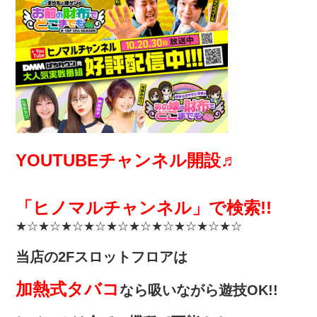
YOUTUBEチャンネル開設♬
「ヒノマルチャンネル」で検索!!
★☆★☆★☆★☆★☆★☆★☆★☆★☆
★☆
当店の2Fスロットフロアは
加熱式タバコ
なら吸い
ながら遊技OK!!