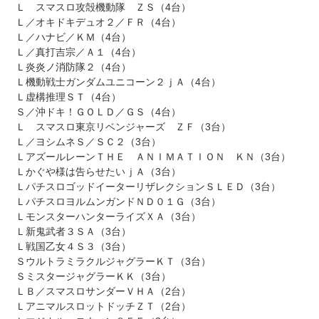
Ｌ スマスロ攻殻機動隊 ＺＳ（4台）
Ｌ／オキドキデュオ２／ＦＲ（4台）
Ｌ／ハナビ／ＫＭ（4台）
Ｌ／真打吉宗／Ａ１（4台）
Ｌ炎炎ノ消防隊２（4台）
Ｌ機動戦士ガンダムユニコーン２ｊＡ（4台）
Ｌ虚構推理ＳＴ（4台）
Ｓ／沖ドキ！ＧＯＬＤ／ＧＳ（4台）
Ｌ スマスロ東京リベンジャーズ ＺＦ（3台）
Ｌ／ヨシムネＳ／ＳＣ２（3台）
ＬアズールレーンＴＨＥ ＡＮＩＭＡＴＩＯＮ ＫＮ（3台）
Ｌかぐや様は告らせたいｊＡ（3台）
ＬパチスロゴッドイーターリザレクションＳＬＥＤ（3台）
ＬパチスロヨルムンガンドＮＤ０１Ｇ（3台）
ＬモンスターハンターライズＸＡ（3台）
Ｌ新鬼武者３ＳＡ（3台）
Ｌ戦国乙女４Ｓ３（3台）
ＳウルトラミラクルジャグラーＫＴ（3台）
ＳミスタージャグラーＫＫ（3台）
ＬＢ／スマスロサンダーＶＨＡ（2台）
ＬアニマルスロットドッチＺＴ（2台）