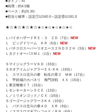
■タイプ：AT
■純増：約4.0枚
■ベース：約25.3G
■初当り確率：設定①1/240.0～設定⑥1/181.0
★☆★☆★☆★☆
★☆★☆★☆★☆★☆
ＬバイオハザードＲＥ：３ ＺＤ（7台）
NEW
Ｌ ビッグドリーム ＫＲ（6台）
NEW
Ｌパチスロスーパーリオエース２ＮＤ０２Ｈ（3台）
NEW
ＬタクトオーパスＭ１（1台）
NEW
ＳマイジャグラーⅤＫＤ（33台）
ＳネオアイムジャグラーＥＸ-ＫＫ（19台）
Ｌ スマスロ北斗の拳 転生の章２ ＭＷ（17台）
Ｌ 甲鉄城のカバネリ 海門決戦 ＸＸ（15台）
Ｌ東京喰種ＣＴ（15台）
Ｌモンキーターン５ＣＥ（13台）
Ｌ／ミリオンゴッド／ＣＸ（10台）
Ｓゴーゴージャグラー３ＫＡ（10台）
Ｌ パチスロ北斗の拳ＡＤ ＸＲ（9台）
Ｌ／スマスロマギアレコード／ＲＮ（6台）