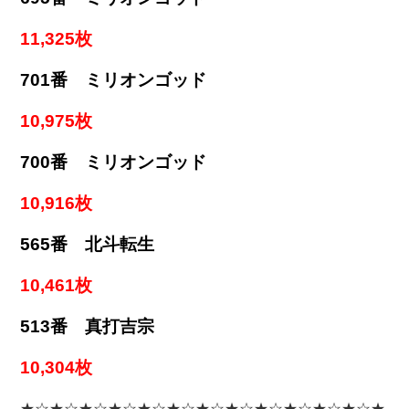
11,325枚
701番 ミリオンゴッド
10,975枚
700番 ミリオンゴッド
10,916枚
565番 北斗転生
10,461枚
513番 真打吉宗
10,304枚
★☆★☆★☆★☆★☆★☆★☆★☆★☆
★☆★☆★☆★