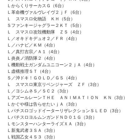
ＬからくりサーカスＧ（6台）
Ｌ革命機ヴァルヴレイヴ２ｊＦ（6台）
Ｌ スマスロ化物語 ＫＨ（5台）
Ｓファンキージャグラー２ＫＴ（5台）
Ｌ スマスロ攻殻機動隊 ＺＳ（4台）
Ｌ／オキドキデュオ２／ＦＲ（4台）
Ｌ／ハナビ／ＫＭ（4台）
Ｌ／真打吉宗／Ａ１（4台）
Ｌ炎炎ノ消防隊２（4台）
Ｌ機動戦士ガンダムユニコーン２ｊＡ（4台）
Ｌ虚構推理ＳＴ（4台）
Ｓ／沖ドキ！ＧＯＬＤ／ＧＳ（4台）
Ｌ スマスロ東京リベンジャーズ ＺＦ（3台）
Ｌ／ヨシムネＳ／ＳＣ２（3台）
ＬアズールレーンＴＨＥ ＡＮＩＭＡＴＩＯＮ ＫＮ（3台）
Ｌかぐや様は告らせたいｊＡ（3台）
ＬパチスロゴッドイーターリザレクションＳＬＥＤ（3台）
ＬパチスロヨルムンガンドＮＤ０１Ｇ（3台）
ＬモンスターハンターライズＸＡ（3台）
Ｌ新鬼武者３ＳＡ（3台）
Ｌ戦国乙女４Ｓ３（3台）