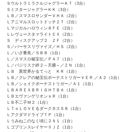
ＳウルトラミラクルジャグラーＫＴ（3台）
ＳミスタージャグラーＫＫ（3台）
ＬＢ／スマスロサンダーＶＨＡ（2台）
ＬアニマルスロットドッチＺＴ（2台）
Ｌマジカルハロウィン８ＦＥ（2台）
ＬレヴュースタァライトＣＸ（2台）
Ｓ ディスクアップ２ ＺＦ（2台）
Ｓ／バーサスリヴァイズ／ＨＳ（2台）
Ｌ／いざ番長／ＳＢ８（1台）
Ｌ／スマスロ秘宝伝／ＰＡ７（1台）
Ｌ／バジリスク絆２～天膳～／ＺＮ（1台）
ＬＢ 異世界かるてっと ＫＲ（1台）
ＬＢ／クレアの秘宝伝ボーナストリガーＶＥＲ.／Ａ２（1台）
ＬＢ／シェイクボーナストリガー／Ａ１（1台）
ＬＢＡＲＥＸＢＲＩＧＨＴＢＡ（1台）
ＬＢエヴァンゲリオンｓＲ（1台）
ＬＢ不二子Ｍ２（1台）
ＬＴｏＬＯＶＥるダークネスＳ８（1台）
ＬアクダマドライブＴＰ（1台）
Ｌうみねこのなく頃に２Ａ１（1台）
ＬゴブリンスレイヤーⅡＪＺ（1台）