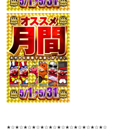
★☆★☆★☆★☆★☆★☆★☆★☆★☆★☆★☆★☆