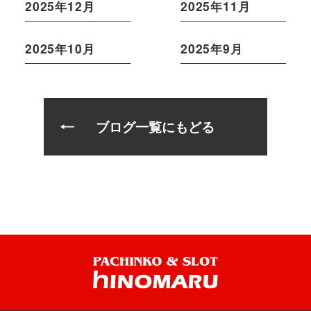
2025年12月
2025年11月
2025年10月
2025年9月
ブログ一覧にもどる