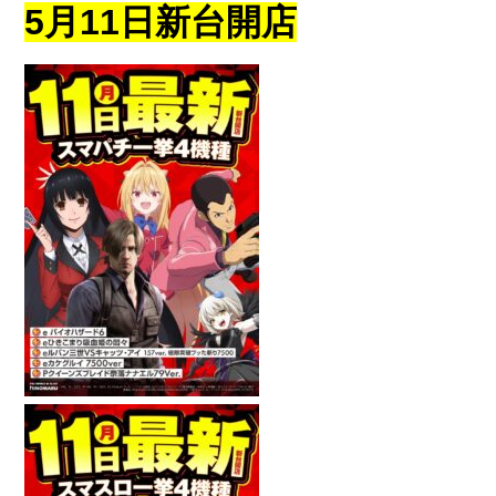
5月11日新台開店