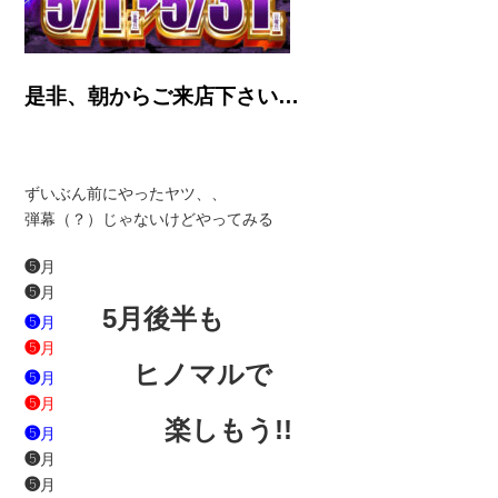
是非、朝からご来店下さい…
ずいぶん前にやったヤツ、、
弾幕（？）じゃないけどやってみる
❺
月
❺
月
5月後半も
❺
月
❺
月
ヒノマルで
❺
月
❺
月
楽しもう!!
❺
月
❺
月
❺
月