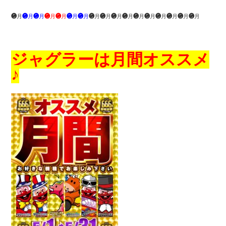
❺
月
❺
月
❺
月
❺
月
❺
月
❺
月
❺
月
❺
月
❺
月
❺
月
❺
月
❺
月
❺
月
❺
月
❺
月
❺
月
❺
月
ジャグラーは月間オススメ
♪