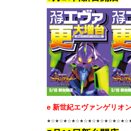
e 新世紀エヴァンゲリオ
★☆★☆★☆★☆★☆★☆★☆★☆★☆★☆