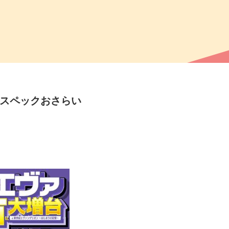
種スペックおさらい