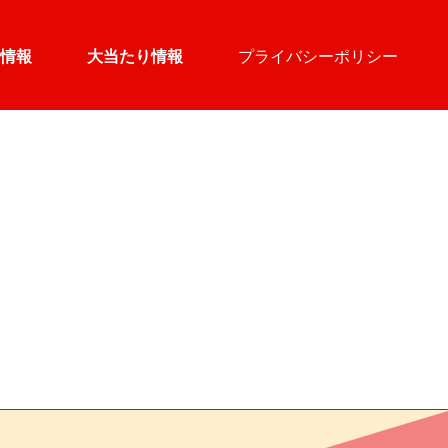
情報
大当たり情報
プライバシーポリシー