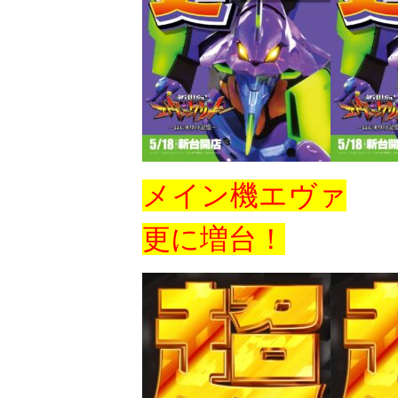
メイン機エヴァ
更に増台！