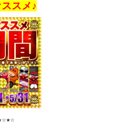
ススメ♪
★☆★☆