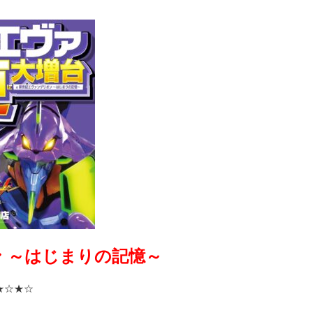
ン ～はじまりの記憶～
★☆★☆