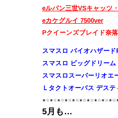
eルパン三世VSキャッツ・アイ
eカケグルイ 7500ver
Pクイーンズブレイド奈落ナ
スマスロ バイオハザードR
スマスロ ビッグドリーム TH
スマスロスーパーリオエー
Ｌタクトオーパス デステ
★☆★☆★☆★☆★☆★☆★☆★☆★☆★☆
5月も…