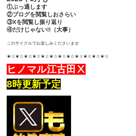
①ぶっ通します
②ブログを閲覧しおさらい
③Xを閲覧し振り返り
④だけじゃない!!（大事）
このサイクルでお楽しみくださいませ
★☆★☆★☆★☆★☆★☆★☆★☆★☆★☆★☆★☆
ヒノマル江古田Ⅹ
8時更新予定