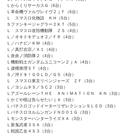
ＬからくりサーカスＧ（6台）
Ｌ革命機ヴァルヴレイヴ２ｊＦ（6台）
Ｌ スマスロ化物語 ＫＨ（5台）
Ｓファンキージャグラー２ＫＴ（5台）
Ｌ スマスロ攻殻機動隊 ＺＳ（4台）
Ｌ／オキドキデュオ２／ＦＲ（4台）
Ｌ／ハナビ／ＫＭ（4台）
Ｌ／真打吉宗／Ａ１（4台）
Ｌ炎炎ノ消防隊２（4台）
Ｌ機動戦士ガンダムユニコーン２ｊＡ（4台）
Ｌ虚構推理ＳＴ（4台）
Ｓ／沖ドキ！ＧＯＬＤ／ＧＳ（4台）
Ｌ スマスロ東京リベンジャーズ ＺＦ（3台）
Ｌ／ヨシムネＳ／ＳＣ２（3台）
ＬアズールレーンＴＨＥ ＡＮＩＭＡＴＩＯＮ ＫＮ（3台）
Ｌかぐや様は告らせたいｊＡ（3台）
ＬパチスロゴッドイーターリザレクションＳＬＥＤ（3台）
ＬパチスロヨルムンガンドＮＤ０１Ｇ（3台）
ＬモンスターハンターライズＸＡ（3台）
Ｌ新鬼武者３ＳＡ（3台）
Ｌ戦国乙女４Ｓ３（3台）