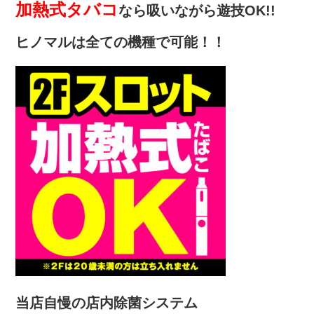
加熱式タバコ
なら吸い
ながら遊技OK!!
ヒノマルは全ての機種で可能！！
当店自慢の店内除菌システム