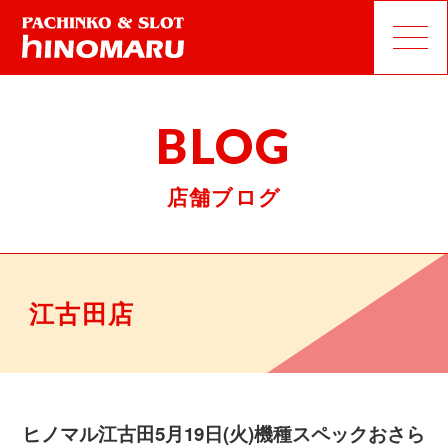
BLOG
店舗ブログ
江古田店
ヒノマル江古田5月19日(火)機種スペックおさら