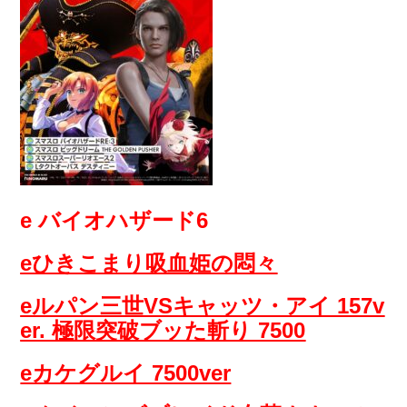
e バイオハザード6
eひきこまり吸血姫の悶々
eルパン三世VSキャッツ・アイ 157v
er. 極限突破ブッた斬り 7500
eカケグルイ 7500ver