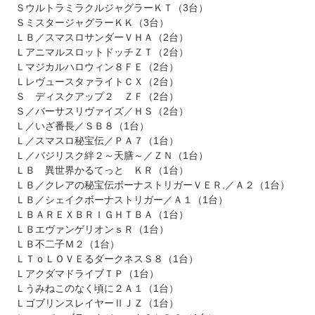
ＳウルトラミラクルジャグラーＫＴ（3台）
ＳミスタージャグラーＫＫ（3台）
ＬＢ／スマスロサンダーＶＨＡ（2台）
ＬアニマルスロットドッチＺＴ（2台）
Ｌマジカルハロウィン８ＦＥ（2台）
ＬレヴュースタァライトＣＸ（2台）
Ｓ ディスクアップ２ ＺＦ（2台）
Ｓ／バーサスリヴァイズ／ＨＳ（2台）
Ｌ／いざ番長／ＳＢ８（1台）
Ｌ／スマスロ秘宝伝／ＰＡ７（1台）
Ｌ／バジリスク絆２～天膳～／ＺＮ（1台）
ＬＢ 異世界かるてっと ＫＲ（1台）
ＬＢ／クレアの秘宝伝ボーナストリガーＶＥＲ.／Ａ２（1台）
ＬＢ／シェイクボーナストリガー／Ａ１（1台）
ＬＢＡＲＥＸＢＲＩＧＨＴＢＡ（1台）
ＬＢエヴァンゲリオンｓＲ（1台）
ＬＢ不二子Ｍ２（1台）
ＬＴｏＬＯＶＥるダークネスＳ８（1台）
ＬアクダマドライブＴＰ（1台）
Ｌうみねこのなく頃に２Ａ１（1台）
ＬゴブリンスレイヤーⅡＪＺ（1台）