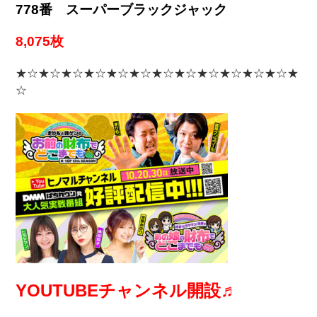
778番 スーパーブラックジャック
8,075枚
★☆★☆★☆★☆★☆★☆★☆★☆★☆
★☆★☆★☆★
☆
YOUTUBEチャンネル開設♬