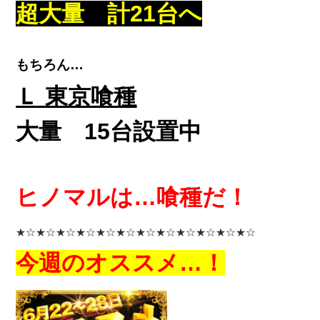
超大量 計21台へ
もちろん…
Ｌ 東京喰種
大量 15台設置中
ヒノマルは…喰種だ！
★☆★☆★☆★☆★☆★☆★☆★☆★☆★☆★☆★☆
今週のオススメ…！