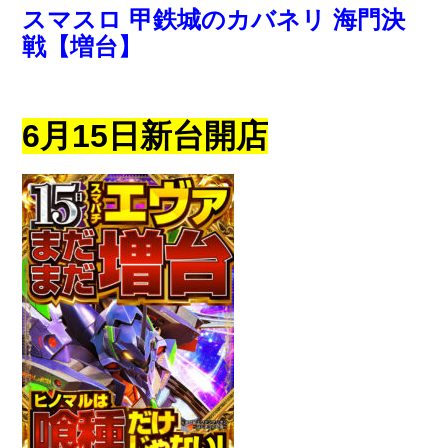
スマスロ 甲鉄城のカバネリ 海門決
戦【増台】
6月15日新台開店