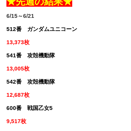
★先週の結果★
6/15
～6/21
512番 ガンダムユニコーン
13,373枚
541番 攻殻機動隊
13,005枚
542番 攻殻機動隊
12,687枚
600番 戦国乙女5
9,517枚