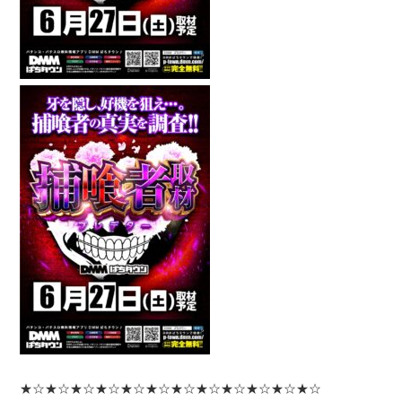
★☆★☆★☆★☆★☆★☆★☆★☆★☆★☆★☆★☆