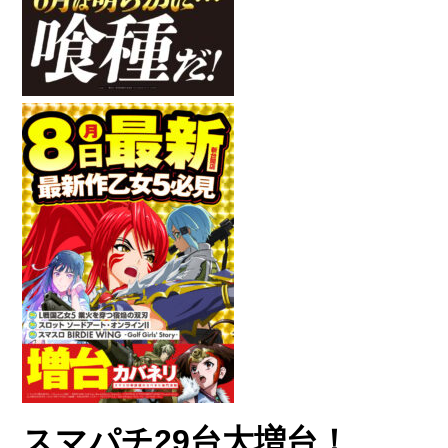
スマパチ29台大増台！