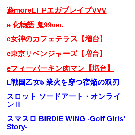
遊moreLT PエガブレイブVVV
e 化物語 鬼99ver.
e女神のカフェテラス【増台】
e東京リベンジャーズ【増台】
eフィーバーキン肉マン
【増台】
L戦国乙女5 業火を穿つ宿焔の双刃
スロット ソードアート・オンライ
ンⅡ
スマスロ BIRDIE WING -Golf Girls’
Story-