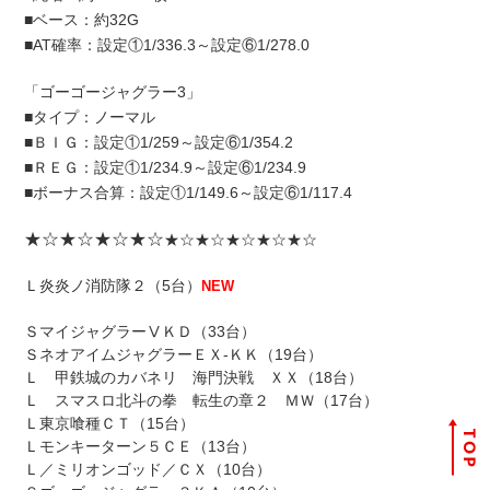
■ベース：約32G
■AT確率：設定①1/336.3～設定⑥1/278.0
「ゴーゴージャグラー3」
■タイプ：ノーマル
■ＢＩＧ：設定①1/259～設定⑥1/354.2
■ＲＥＧ：設定①1/234.9～設定⑥1/234.9
■ボーナス合算：設定①1/149.6～設定⑥1/117.4
★☆★☆★☆★☆
★☆★☆★☆★☆★☆
Ｌ炎炎ノ消防隊２（5台）
NEW
ＳマイジャグラーⅤＫＤ（33台）
ＳネオアイムジャグラーＥＸ-ＫＫ（19台）
Ｌ 甲鉄城のカバネリ 海門決戦 ＸＸ（18台）
Ｌ スマスロ北斗の拳 転生の章２ ＭＷ（17台）
Ｌ東京喰種ＣＴ（15台）
Ｌモンキーターン５ＣＥ（13台）
Ｌ／ミリオンゴッド／ＣＸ（10台）