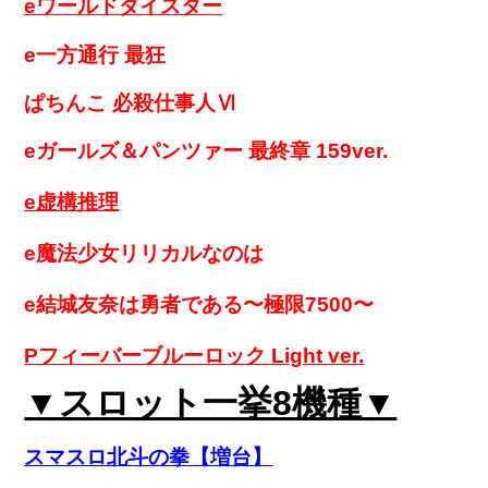
eワールドダイスター
e一方通行 最狂
ぱちんこ 必殺仕事人Ⅵ
eガールズ＆パンツァー 最終章 159ver.
e虚構推理
e魔法少女リリカルなのは
e結城友奈は勇者である〜極限7500〜
Pフィーバーブルーロック Light ver.
▼スロット一挙8機種▼
スマスロ北斗の拳【増台】