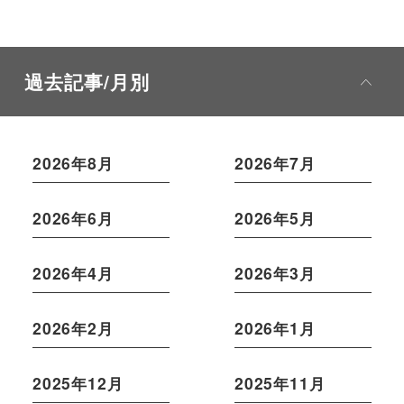
過去記事/月別
2026年8月
2026年7月
2026年6月
2026年5月
2026年4月
2026年3月
2026年2月
2026年1月
2025年12月
2025年11月