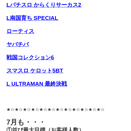
Lパチスロ からくりサーカス2
L南国育ち SPECIAL
ローティス
ヤバチバ
戦国コレクション6
スマスロ ケロット5BT
L ULTRAMAN 最終決戦
★☆★☆★☆★☆★☆★☆★☆★☆★☆★☆★☆★☆
7月も・・・
①並び最大目標（お客様人数）