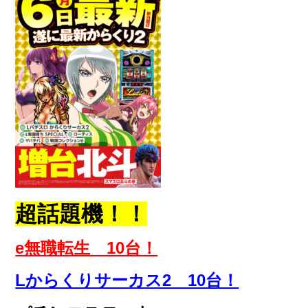
超話題機！！
e無職転生 10台！
Lからくりサーカス2 10台！