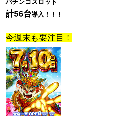
パチンコスロット
計56台
導入！！！
今週末も要注目！