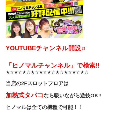
YOUTUBEチャンネル開設♬
「ヒノマルチャンネル」で検索!!
★☆★☆★☆★☆★☆★☆★☆★☆★☆
★☆
当店の2Fスロットフロアは
加熱式タバコ
なら吸い
ながら遊技OK!!
ヒノマルは全ての機種で可能！！