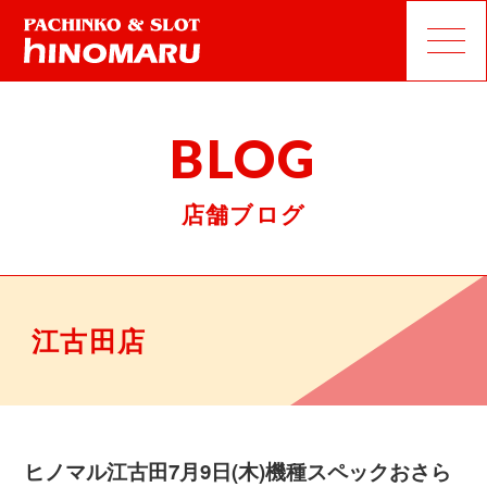
BLOG
店舗ブログ
江古田店
ヒノマル江古田7月9日(木)機種スペックおさら