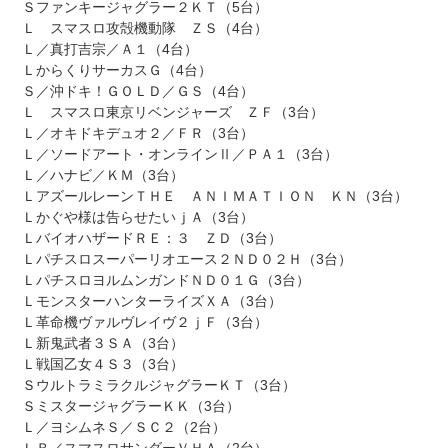
Ｓファンキージャグラー２ＫＴ（5台）
Ｌ スマスロ攻殻機動隊 ＺＳ（4台）
Ｌ／真打吉宗／Ａ１（4台）
ＬからくりサーカスＧ（4台）
Ｓ／沖ドキ！ＧＯＬＤ／ＧＳ（4台）
Ｌ スマスロ東京リベンジャーズ ＺＦ（3台）
Ｌ／オキドキデュオ２／ＦＲ（3台）
Ｌ／ソードアート・オンラインⅡ／ＰＡ１（3台）
Ｌ／ハナビ／ＫＭ（3台）
ＬアズールレーンＴＨＥ ＡＮＩＭＡＴＩＯＮ ＫＮ（3台）
Ｌかぐや様は告らせたいｊＡ（3台）
ＬバイオハザードＲＥ：３ ＺＤ（3台）
Ｌパチスロスーパーリオエース２ＮＤ０２Ｈ（3台）
ＬパチスロヨルムンガンドＮＤ０１Ｇ（3台）
ＬモンスターハンターライズＸＡ（3台）
Ｌ革命機ヴァルヴレイヴ２ｊＦ（3台）
Ｌ新鬼武者３ＳＡ（3台）
Ｌ戦国乙女４Ｓ３（3台）
ＳウルトラミラクルジャグラーＫＴ（3台）
ＳミスタージャグラーＫＫ（3台）
Ｌ／ヨシムネＳ／ＳＣ２（2台）