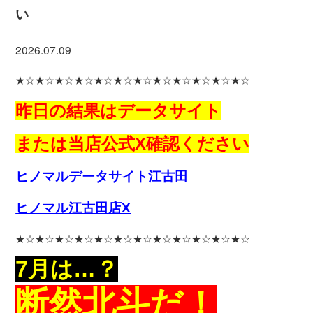
い
2026.07.09
★☆★☆★☆★☆★☆★☆★☆★☆★☆★☆★☆★☆
昨日の結果はデータサイト
または当店公式X確認ください
ヒノマルデータサイト江古田
ヒノマル江古田店X
★☆★☆★☆★☆★☆★☆★☆★☆★☆★☆★☆★☆
7月は…？
断然北斗だ！