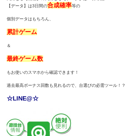
合成確率
【データ】は3日間の
等の
個別データはもちろん、
累計ゲーム
＆
最終ゲーム数
もお使いのスマホから確認できます！
過去最高ボーナス回数も見れるので、台選びの必需ツール！？
☆LINE@☆