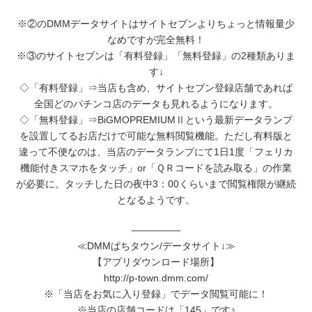
※②のDMMデータサイトはサイトセブンよりちょっと情報量少
なめですが完全無料！
※③のサイトセブンは「有料登録」「無料登録」の2種類ありま
す↓
◇「有料登録」⇒当店も含め、サイトセブン登録店舗であれば
全国どのパチンコ店のデータも見れるようになります。
◇「無料登録」⇒BiGMOPREMIUMⅡという最新データランプ
を設置してるお店だけで可能な無料閲覧機能。ただし有料版と
違って不便なのは、当店のデータランプにて1日1度「フェリカ
機能付きスマホをタッチ」or「ＱＲコードを読み取る」の作業
が必要に。タッチした日の夜中3：00くらいまで閲覧権限が継続
となるようです。
―――――
≪DMMぱちタウン/データサイト↓≫
【アプリダウンロード場所】
http://p-town.dmm.com/
※「当店をお気に入り登録」でデータ閲覧可能に！
※当店の店舗コードは「145」です♪