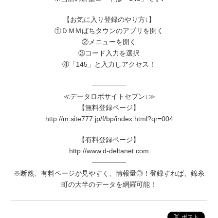
【お気に入り登録のやり方↓】
①ＤＭＭぱちタウンのアプリを開く
②メニューを開く
③コード入力を選択
④「145」と入力しアクセス！
―――――
≪データロボサイトセブン↓≫
【無料登録ページ】
http://m.site777.jp/f/bp/index.html?qr=004
【有料登録ページ】
http://www.d-deltanet.com
―――――
※断然、有料ページが見やすく、情報量◎！登録すれば、錦糸
町の大半のデータを網羅可能！