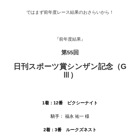
ではまず前年度レース結果のおさらいから！
『前年度結果』
第55
回
日刊スポーツ賞シンザン記念（G
Ⅲ）
1着：12
番 ピクシーナイト
騎手： 福永 祐一 様
2着：3番 ルークズネスト