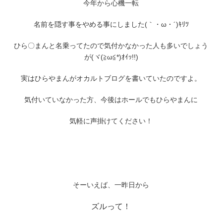
今年から心機一転
名前を隠す事をやめる事にしました(｀・ω・´)ｷﾘﾂ
ひら〇まんと名乗ってたので気付かなかった人も多いでしょう
が(ヾ(≧ω≦*)ｵｲｯ!!)
実はひらやまんがオカルトブログを書いていたのですよ。
気付いていなかった方、今後はホールでもひらやまんに
気軽に声掛けてください！
そーいえば、一昨日から
ズルって！