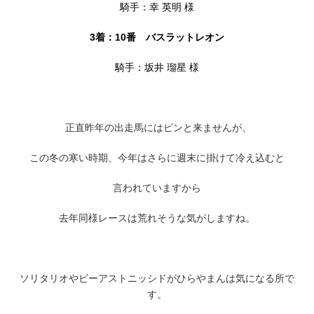
騎手：幸 英明 様
3着：10番 バスラットレオン
騎手：坂井 瑠星 様
正直昨年の出走馬にはピンと来ませんが、
この冬の寒い時期、今年はさらに週末に掛けて冷え込むと
言われていますから
去年同様レースは荒れそうな気がしますね。
ソリタリオやビーアストニッシドがひらやまんは気になる所で
す。