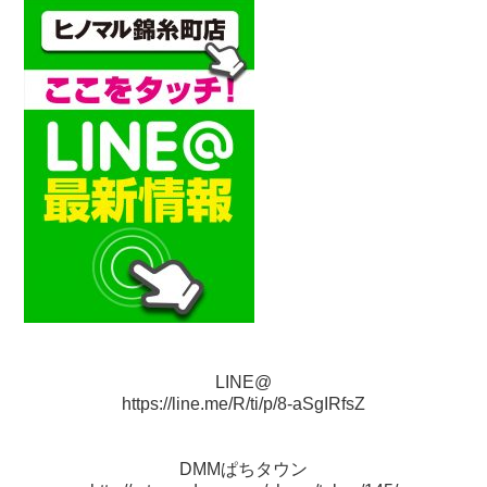
LINE@
https://line.me/R/ti/p/8-aSgIRfsZ
DMMぱちタウン