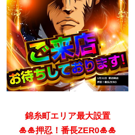
錦糸町エリア最大設置
🎍🎍押忍！番長ZER0🎍🎍