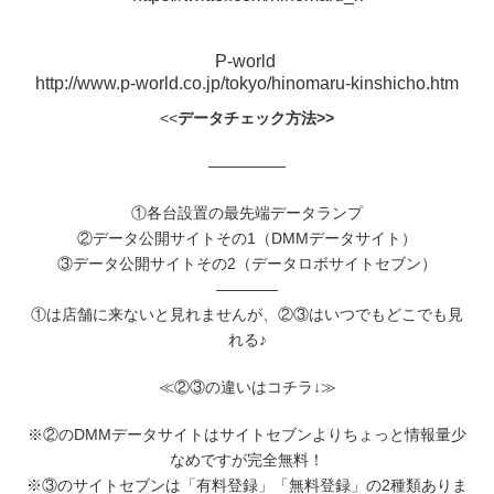
P-world
http://www.p-world.co.jp/tokyo/hinomaru-kinshicho.htm
<<
データチェック方法>>
―――――
①各台設置の最先端データランプ
②データ公開サイトその1（DMMデータサイト）
③データ公開サイトその2（データロボサイトセブン）
――――
①は店舗に来ないと見れませんが、②③はいつでもどこでも見
れる♪
≪②③の違いはコチラ↓≫
※②のDMMデータサイトはサイトセブンよりちょっと情報量少
なめですが完全無料！
※③のサイトセブンは「有料登録」「無料登録」の2種類ありま