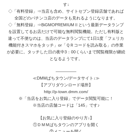
す↓
◇「有料登録」⇒当店も含め、サイトセブン登録店舗であれば
全国どのパチンコ店のデータも見れるようになります。
◇「無料登録」⇒BiGMOPREMIUMⅡという最新データランプ
を設置してるお店だけで可能な無料閲覧機能。ただし有料版と
違って不便なのは、当店のデータランプにて1日1度「フェリカ
機能付きスマホをタッチ」or「ＱＲコードを読み取る」の作業
が必要に。タッチした日の夜中3：00くらいまで閲覧権限が継続
となるようです。
―――――
≪DMMぱちタウン/データサイト↓≫
【アプリダウンロード場所】
http://p-town.dmm.com/
※「当店をお気に入り登録」でデータ閲覧可能に！
※当店の店舗コードは「145」です♪
【お気に入り登録のやり方↓】
①ＤＭＭぱちタウンのアプリを開く
②メニューを開く