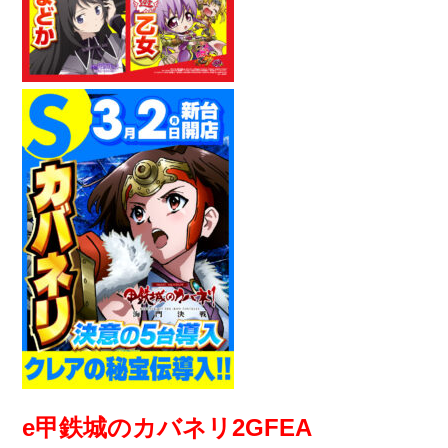
e甲鉄城のカバネリ2GFEA