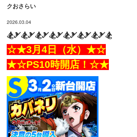
クおさらい
2026.03.04
🏂🎿
🏂🎿
🏂🎿
🏂🎿
🏂🎿
🏂🎿
🏂🎿
🏂
☆★3
月4
日（水）★☆
★☆PS10時開店！☆★