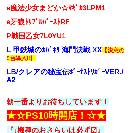
e魔法少女まどか☆ﾏｷﾞｶ3LPM1
e牙狼ﾄﾘﾌﾟﾙﾊﾞｰｽﾄRF
P戦国乙女7L0YU1
L 甲鉄城のｶﾊﾞﾈﾘ 海門決戦 XX
【決意の
5台導入‼】
LB/クレアの秘宝伝ﾎﾞｰﾅｽﾄﾘｶﾞｰVER./
A2
朝一番よりお待ちしています！
★☆PS10時開店！☆★
『↓機種のおさらいは必ず☑』