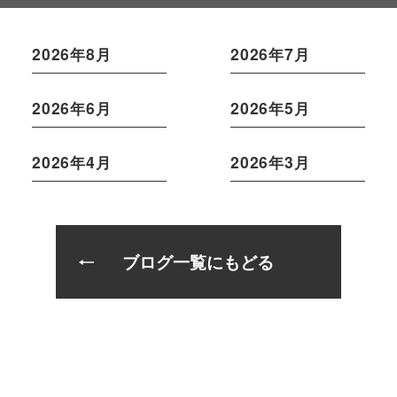
2026年8月
2026年7月
2026年6月
2026年5月
2026年4月
2026年3月
ブログ一覧にもどる