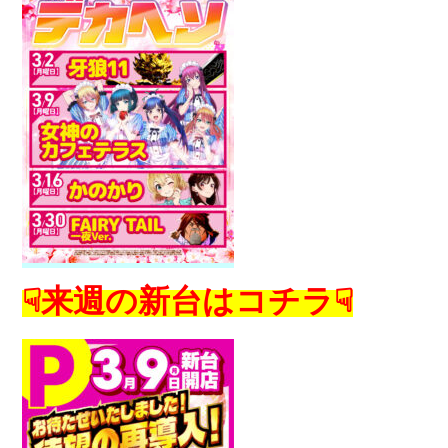
☟来週の新台はコチラ☟