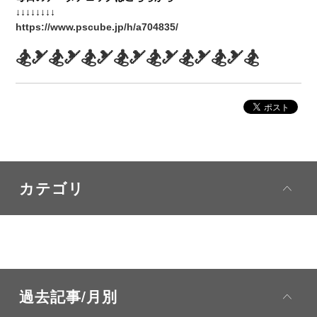
↓↓↓↓↓↓↓↓
https://www.pscube.jp/h/a704835/
🏂🎿
🏂🎿
🏂🎿
🏂🎿
🏂🎿
🏂🎿
🏂🎿
🏂
カテゴリ
過去記事/月別