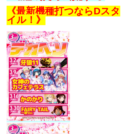
《最新機種打つならDスタ
イル！》