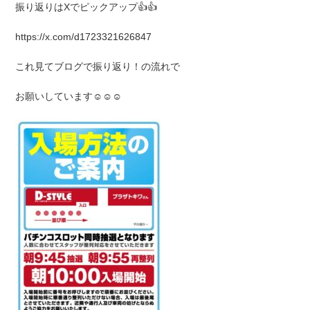
振り返りはXでピックアップ👍👍
https://x.com/d1723321626847
これ見てブログで振り返り！の流れで
お願いしています☺☺☺