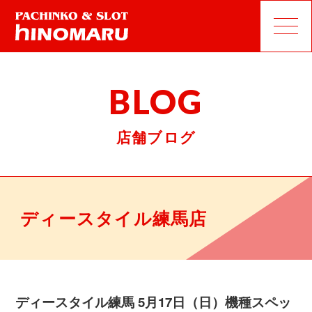
BLOG
店舗ブログ
ディースタイル練馬店
ディースタイル練馬 5月17日（日）機種スペッ