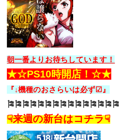
朝一番よりお待ちしています！
★☆PS10時開店！☆★
『↓機種のおさらいは必ず☑』
🎏
🎏
🎏
🎏
🎏
🎏
🎏
🎏
🎏
🎏
🎏
🎏
🎏
🎏
🎏
☟来週の新台はコチラ☟