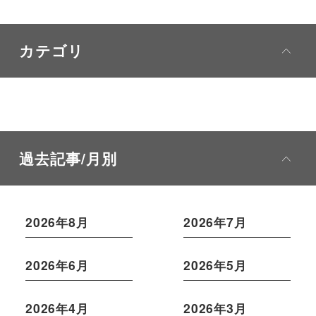
カテゴリ
過去記事/月別
2026年8月
2026年7月
2026年6月
2026年5月
2026年4月
2026年3月