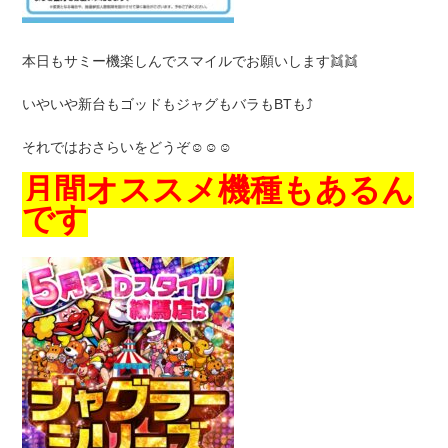
本日もサミー機楽しんでスマイルでお願いします👯👯
いやいや新台もゴッドもジャグもバラもBTも⤴
それではおさらいをどうぞ☺☺☺
月間オススメ機種もあるん
です