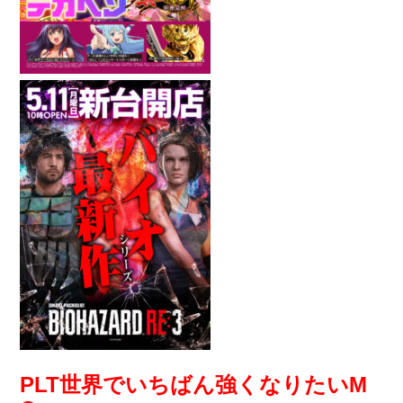
PLT世界でいちばん強くなりたいM