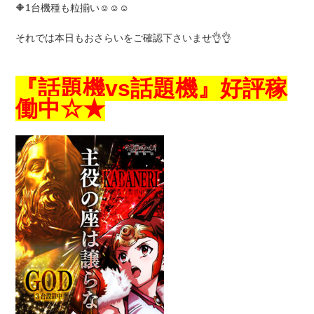
🔶1台機種も粒揃い☺☺☺
それでは本日もおさらいをご確認下さいませ👌👌
『話題機vs話題機』好評稼
働中
☆★