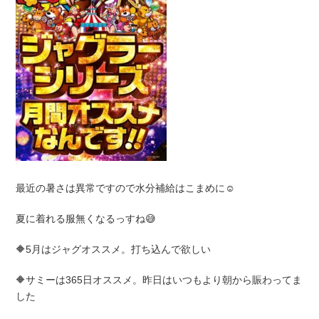
最近の暑さは異常ですので水分補給はこまめに☺
夏に着れる服無くなるっすね😅
🔶5月はジャグオススメ。打ち込んで欲しい
🔶サミーは365日オススメ。昨日はいつもより朝から賑わってま
した