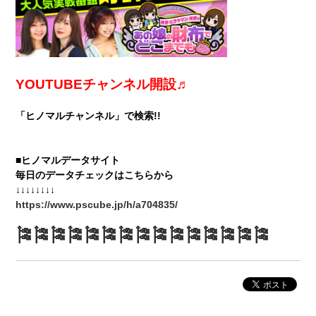
YOUTUBEチャンネル開設♬
「ヒノマルチャンネル」で検索!!
■ヒノマルデータサイト
毎日のデータチェックはこちらから
↓↓↓↓↓↓↓↓
https://www.pscube.jp/h/a704835/
🎏
🎏
🎏
🎏
🎏
🎏
🎏
🎏
🎏
🎏
🎏
🎏
🎏
🎏
🎏