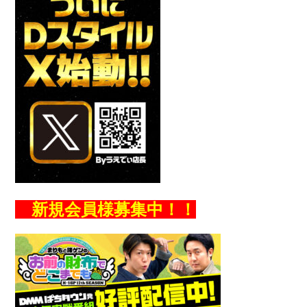
新規会員様募集中！！