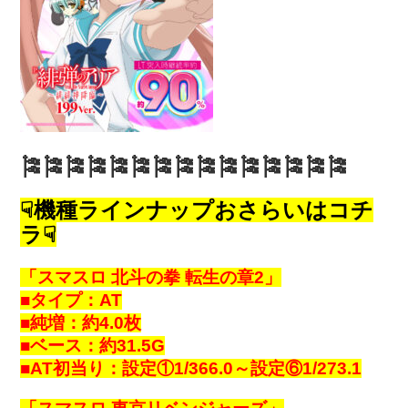
🎏
🎏
🎏
🎏
🎏
🎏
🎏
🎏
🎏
🎏
🎏
🎏
🎏
🎏
🎏
☟機種ラインナップおさらいはコチ
ラ☟
「スマスロ 北斗の拳 転生の章2」
■タイプ：AT
■純増：約4.0枚
■ベース：約31.5G
■AT初当り：設定①1/366.0～設定⑥1/273.1