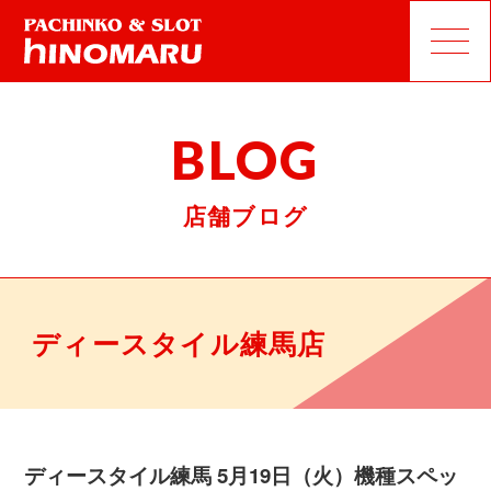
BLOG
店舗ブログ
ディースタイル練馬店
ディースタイル練馬 5月19日（火）機種スペッ