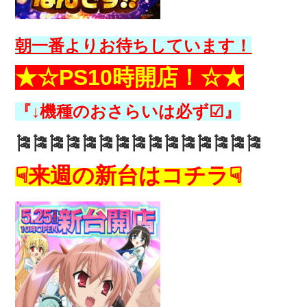
朝一番よりお待ちしています！
★☆PS10時開店！☆★
『↓機種のおさらいは必ず☑』
🎏
🎏
🎏
🎏
🎏
🎏
🎏
🎏
🎏
🎏
🎏
🎏
🎏
🎏
🎏
☟来週の新台はコチラ☟