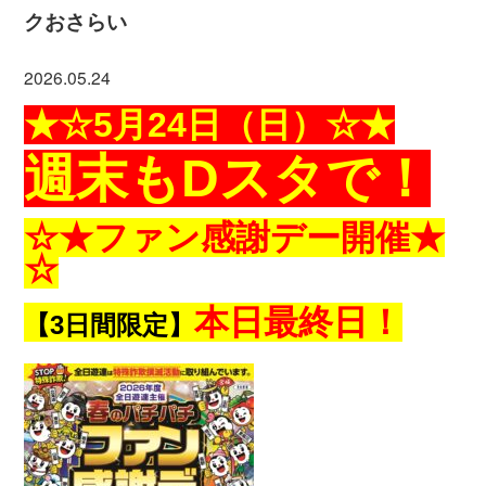
クおさらい
2026.05.24
★☆5
月24
日（日）☆★
週末もDスタで！
☆★ファン感謝デー開催★
☆
本日最終日！
【3日間限定】