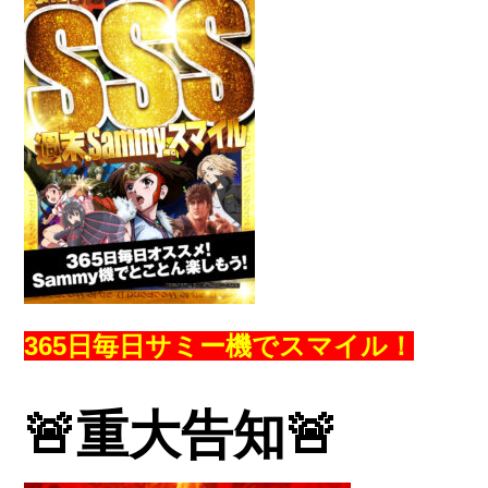
365日毎日サミー機でスマイル！
🚨重
大
告
知
🚨