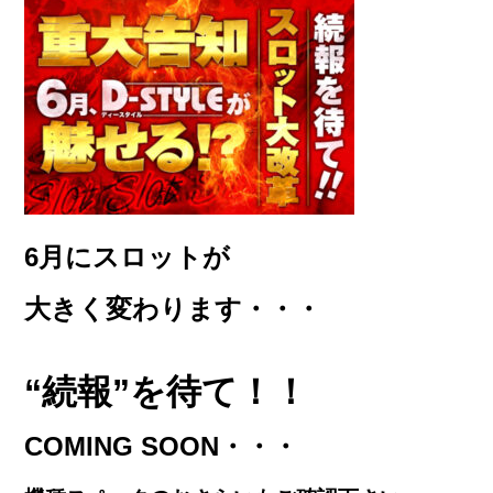
6月にスロットが
大きく変わります・・・
“続報”を
待て！！
COMING SOON・・・