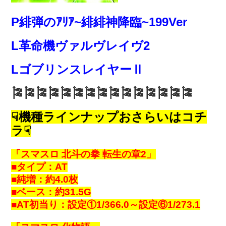
P緋弾のｱﾘｱ~緋緋神降臨~199Ver
L革命機ヴァルヴレイヴ2
LゴブリンスレイヤーⅡ
🎏
🎏
🎏
🎏
🎏
🎏
🎏
🎏
🎏
🎏
🎏
🎏
🎏
🎏
🎏
☟機種ラインナップおさらいはコチ
ラ☟
「スマスロ 北斗の拳 転生の章2」
■タイプ：AT
■純増：約4.0枚
■ベース：約31.5G
■AT初当り：設定①1/366.0～設定⑥1/273.1