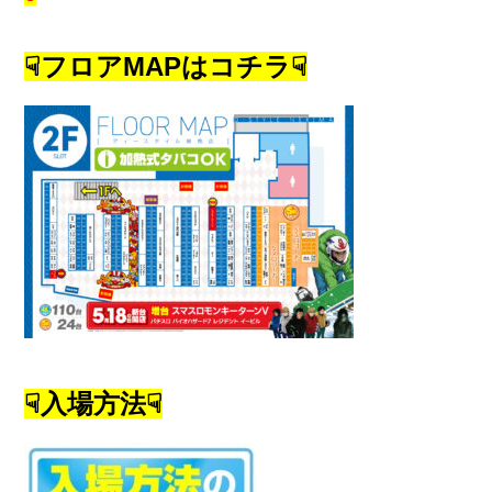
☟フロアMAPはコチラ☟
☟
入場方法
☟