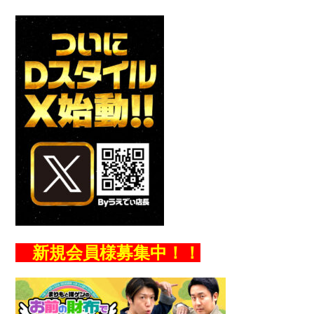
新規会員様募集中！！