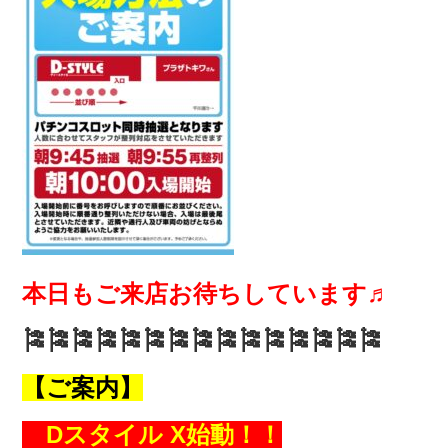
本日もご来店お待ちしています♬
🎏
🎏
🎏
🎏
🎏
🎏
🎏
🎏
🎏
🎏
🎏
🎏
🎏
🎏
🎏
【ご案内】
Dスタイル X始動！！