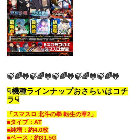
🍃🌈🐸
🍃🌈🐸
🍃🌈🐸
🍃🌈🐸
🍃🌈🐸
☟機種ラインナップおさらいはコチ
ラ☟
「スマスロ 北斗の拳 転生の章2」
■タイプ：AT
■純増：約4.0枚
■ベース：約31.5G