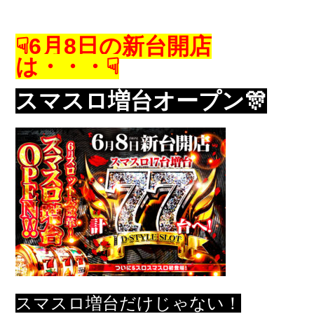
☟6月8日の新台開店
は・・・☟
スマスロ増台オープン🎊
スマスロ増台だけじゃない！