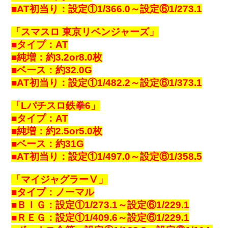
■AT初当り：設定①1/366.0～設定⑥1/273.1
「スマスロ 東京リベンジャーズ」
■タイプ：AT
■純増：約3.2or8.0枚
■ベース：約32.0G
■AT初当り：設定①1/482.2～設定⑥1/373.1
「Lパチスロ鉄拳6」
■タイプ：AT
■純増：約2.5or5.0枚
■ベース：約31G
■AT初当り：設定①1/497.0～設定⑥1/358.5
「マイジャグラーⅤ」
■タイプ：ノーマル
■ＢＩＧ：設定①1/273.1～設定⑥1/229.1
■ＲＥＧ：設定①1/409.6～設定⑥1/229.1