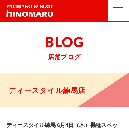
BLOG
店舗ブログ
ディースタイル練馬店
ディースタイル練馬 6月4日（木）機種スペッ