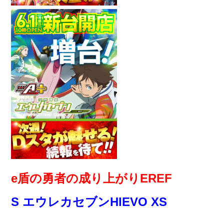
e盾の勇者の成り上がりEREF
S エウレカセブンHIEVO XS