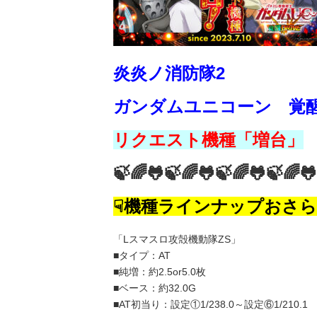
炎炎ノ消防隊2
ガンダムユニコーン 覚醒D
リクエスト機種「増台」
🍃🌈🐸
🍃🌈🐸
🍃🌈🐸
🍃🌈🐸
☟機種ラインナップおさら
「Lスマスロ攻殻機動隊ZS」
■タイプ：AT
■純増：約2.5or5.0枚
■ベース：約32.0G
■AT初当り：設定①1/238.0～設定⑥1/210.1