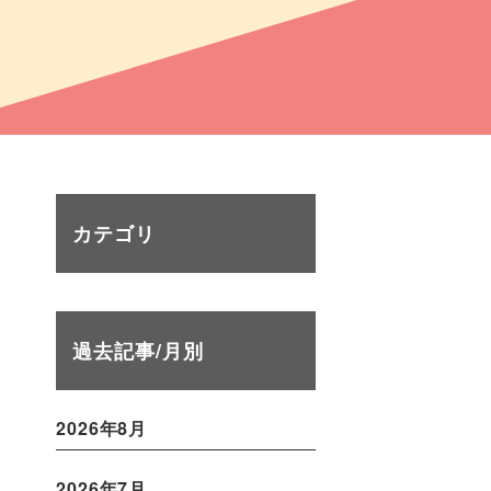
カテゴリ
過去記事/月別
2026年8月
2026年7月