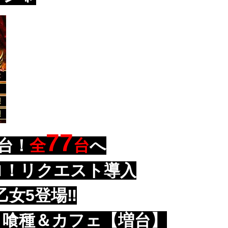
77
台！
全
台
へ
ロ！リクエスト導入
乙女5登場‼
！喰種＆カフェ【増台】