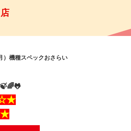
馬店
（月）機種スペックおさらい
🍃🌈🐸
☆★
★