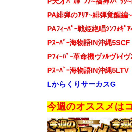
P天才ﾊﾞｶﾎﾞﾝ7~福神ｽﾍﾟｯｸ~
PA緋弾のｱﾘｱ~緋弾覚醒編~
PAﾌｨｰﾊﾞｰ戦姫絶唱ｼﾝﾌｫｷﾞｱ
Pｽｰﾊﾟｰ海物語IN沖縄5SCF
Pﾌｨｰﾊﾞｰ革命機ヴｧﾙヴﾚｲヴ
Pｽｰﾊﾟｰ海物語IN沖縄5LTV
LからくりサーカスG
今週のオススメはコ