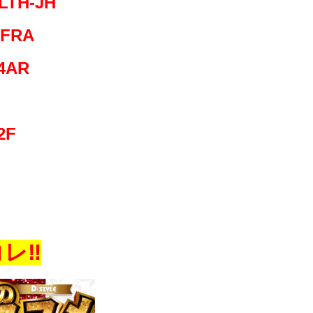
LTH-JH
FRA
4AR
2F
レ‼