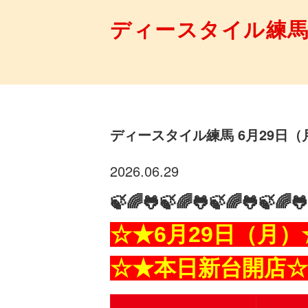
ディースタイル練
ディースタイル練馬 6月29日
2026.06.29
🍃🌈🐸
🍃🌈🐸
🍃🌈🐸
🍃🌈🐸
☆★6
月29
日（月
）
☆★本日新台開店☆