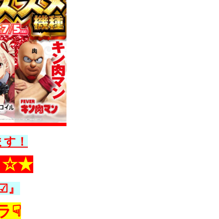
ます！
！☆★
☑』
ラ☟