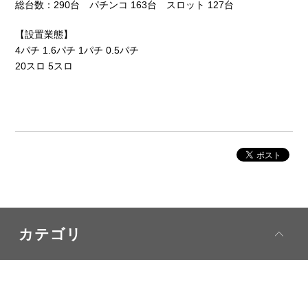
総台数：290台
パチンコ 163台
スロット 127台
【設置業態】
4パチ 1.6パチ 1パチ 0.5パチ
20スロ 5スロ
カテゴリ