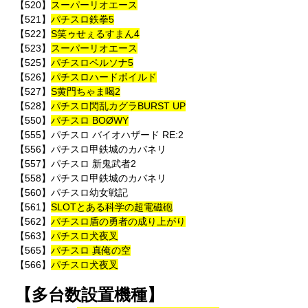
【520】
スーパーリオエース
【521】
パチスロ鉄拳5
【522】
S笑ゥせぇるすまん4
【523】
スーパーリオエース
【525】
パチスロペルソナ5
【526】
パチスロハードボイルド
【527】
S黄門ちゃま喝2
【528】
パチスロ閃乱カグラBURST UP
【550】
パチスロ BOØWY
【555】パチスロ バイオハザード RE:2
【556】パチスロ甲鉄城のカバネリ
【557】パチスロ 新鬼武者2
【558】パチスロ甲鉄城のカバネリ
【560】パチスロ幼女戦記
【561】
SLOTとある科学の超電磁砲
【562】
パチスロ盾の勇者の成り上がり
【563】
パチスロ犬夜叉
【565】
パチスロ 真俺の空
【566】
パチスロ犬夜叉
【多台数設置機種】