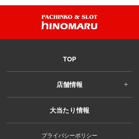
TOP
店舗情報
大当たり情報
プライバシーポリシー