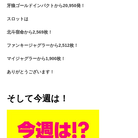
牙狼ゴールドインパクトから20,950発！
スロットは
北斗宿命から2,569枚！
ファンキージャグラーから2,512枚！
マイジャグラーから1,900枚！
ありがとうございます！
そして今週は！