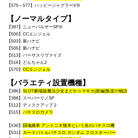
【575～577】ハッピージャグラーVⅢ
【ノーマルタイプ】
【387】ニューパルサーSPⅢ
【500】CCエンジェル
【503】新ハナビ
【505】新ハナビ
【513】バーサスリヴァイズ
【516】どんちゃん2
【570】
CCエンジェル
【バラエティ設置機種】
【386】
SLOT劇場版魔法少女まどか☆マギカ[新編]叛逆の物語
【388】スーパーリノSP
【512】ディスクアップ２
【515】
パチスロガメラ
【530】
闘魂継承 アントニオ猪木という名のパチスロ機
【531】
カードバトルパチスロ ガンダム クロスオーバー