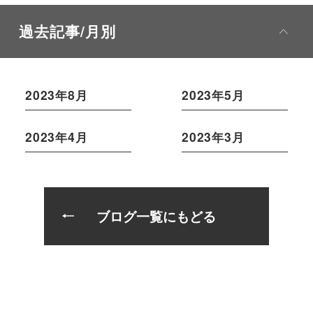
過去記事/月別
2023年8月
2023年5月
2023年4月
2023年3月
ブログ一覧にもどる