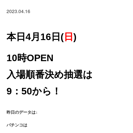
2023.04.16
本日4月16日(
日
)
10時OPEN
入場順番決め抽選は
9：50から！
昨日のデータは↓
パチンコは