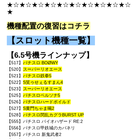
★☆★☆★☆★☆★☆★☆★☆★☆★
☆★☆
★
機種配置の復習はコチラ
【スロット機種一覧】
【6.5号機ラインナップ】
【517】
パチスロ BOØWY
【520】
スーパーリオエース
【521】
パチスロ鉄拳5
【522】
S笑ゥせぇるすまん4
【523】
スーパーリオエース
【525】
パチスロペルソナ5
【526】
パチスロハードボイルド
【527】
S黄門ちゃま喝2
【528】
パチスロ閃乱カグラBURST UP
【555】パチスロ バイオハザード RE:2
【556】パチスロ甲鉄城のカバネリ
【557】パチスロ 新鬼武者2