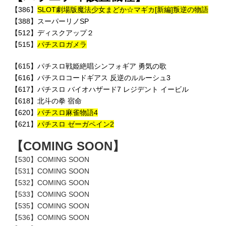
【386】
SLOT劇場版魔法少女まどか☆マギカ[新編]叛逆の物語
【388】スーパーリノSP
【512】ディスクアップ２
【515】
パチスロガメラ
【615】パチスロ戦姫絶唱シンフォギア 勇気の歌
【616】パチスロコードギアス 反逆のルルーシュ3
【617】パチスロ バイオハザード7 レジデント イービル
【618】北斗の拳 宿命
【620】
パチスロ麻雀物語4
【621】
パチスロ ゼーガペイン2
【COMING SOON】
【530】COMING SOON
【531】COMING SOON
【532】COMING SOON
【533】COMING SOON
【535】COMING SOON
【536】COMING SOON