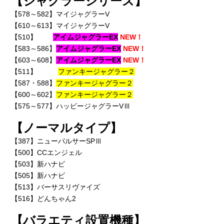
【ジャグラーシリーズ】
【578～582】マイジャグラーV
【610～613】マイジャグラーV
【510】
アイムジャグラーEX
NEW！
【583～586】
アイムジャグラーEX
NEW！
【603～608】
アイムジャグラーEX
NEW！
【511】
ファンキージャグラー２
【587・588】
ファンキージャグラー２
【600～602】
ファンキージャグラー２
【575～577】ハッピージャグラーVⅢ
【ノーマルタイプ】
【387】ニューパルサーSPⅢ
【500】CCエンジェル
【503】新ハナビ
【505】新ハナビ
【513】バーサスリヴァイズ
【516】どんちゃん2
【バラエティ設置機種】