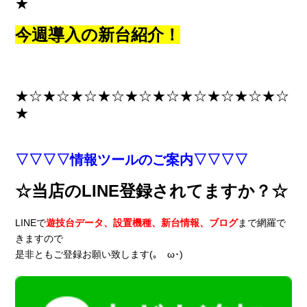
★
今週導入の新台紹介！
★☆★☆★☆★☆★☆★☆★☆★☆★
☆★☆
★
▽▽▽▽情報ツールのご案内▽▽▽▽
☆当店のLINE登録されてますか？☆
LINEで
遊技台
データ、設置機種、新台情報、ブログ
まで網羅で
きますので
是非ともご登録お願い致します(｡ゝω･)ゞ