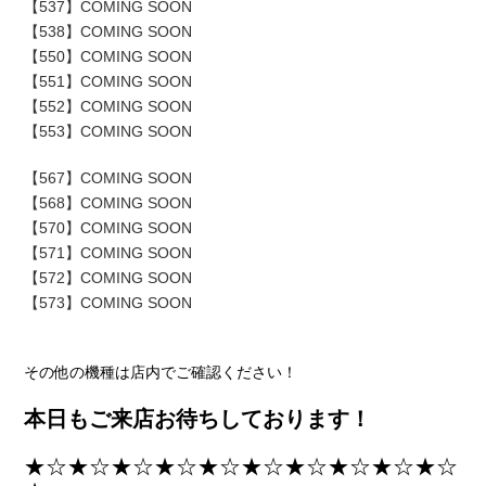
【537】COMING SOON
【538】COMING SOON
【550】COMING SOON
【551】COMING SOON
【552】COMING SOON
【553】COMING SOON
【567】COMING SOON
【568】COMING SOON
【570】COMING SOON
【571】COMING SOON
【572】COMING SOON
【573】COMING SOON
その他の機種は店内でご確認ください！
本日もご来店お待ちしております！
★☆★☆★☆★☆★☆★☆★☆★☆★
☆★☆