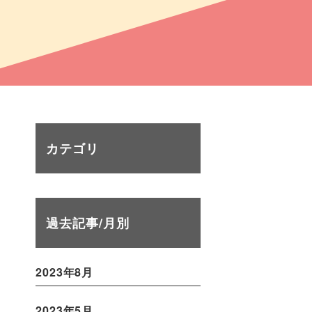
カテゴリ
過去記事/月別
2023年8月
2023年5月