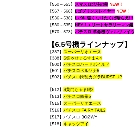
【550～553】
スマスロ北斗の拳
NEW！
【567・568】
Lゴブリンスレイヤー
NEW！
【536～538】
Lバキ 強くなりたくば喰らえ!!!
【530～535】
HEY！エリートサラリーマン鏡
【570～573】
パチスロ 革命機ヴァルヴレイ
【6.5号機ラインナップ】
【387
】
スーパーリオエース
【388
】
S笑ゥせぇるすまん4
【500
】
パチスロハードボイルド
【501】
パチスロペルソナ5
【502】
パチスロ閃乱カグラBURST UP
【512】
S黄門ちゃま喝2
【513】
パチスロ鉄拳5
【515
】
スーパーリオエース
【516】
パチスロ FAIRY TAIL2
【517】パチスロ BOØWY
【518】
キャッツアイ