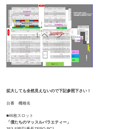
拡大しても全然見えないので下記参照下さい！
台番 機種名
■46枚スロット
「僕たちのマッスルバラエティー」
353 S押忍!番長ZERO PC1