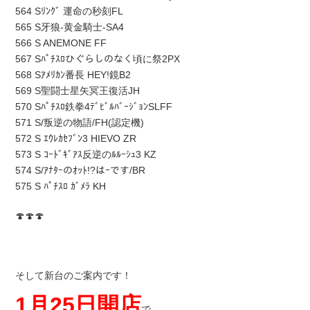
564 Sﾘﾝｸﾞ 運命の秒刻FL
565 S牙狼-黄金騎士-SA4
566 S ANEMONE FF
567 Sﾊﾟﾁｽﾛひぐらしのなく頃に祭2PX
568 Sｱﾒﾘｶﾝ番長 HEY!鏡B2
569 S聖闘士星矢冥王復活JH
570 Sﾊﾟﾁｽﾛ鉄拳4ﾃﾞﾋﾞﾙﾊﾞｰｼﾞｮﾝSLFF
571 S/叛逆の物語/FH(認定機)
572 S ｴｳﾚｶｾﾌﾞﾝ3 HIEVO ZR
573 S ｺｰﾄﾞｷﾞｱｽ反逆のﾙﾙｰｼｭ3 KZ
574 S/ｱﾅﾀｰのｵｯﾄ!?はｰです/BR
575 S ﾊﾟﾁｽﾛ ｶﾞﾒﾗ KH
🍄🍄🍄
そして新台のご案内です！
1月25日開店
で