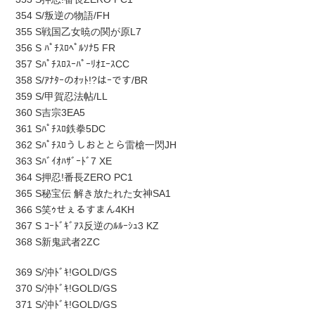
354 S/叛逆の物語/FH
355 S戦国乙女暁の関が原L7
356 S ﾊﾟﾁｽﾛﾍﾟﾙｿﾅ5 FR
357 SﾊﾟﾁｽﾛｽｰﾊﾟｰﾘｵｴｰｽCC
358 S/ｱﾅﾀｰのｵｯﾄ!?はｰです/BR
359 S/甲賀忍法帖/LL
360 S吉宗3EA5
361 Sﾊﾟﾁｽﾛ鉄拳5DC
362 Sﾊﾟﾁｽﾛうしおととら雷槍一閃JH
363 Sﾊﾞｲｵﾊｻﾞｰﾄﾞ7 XE
364 S押忍!番長ZERO PC1
365 S秘宝伝 解き放たれた女神SA1
366 S笑ｩせぇるすまん4KH
367 S ｺｰﾄﾞｷﾞｱｽ反逆のﾙﾙｰｼｭ3 KZ
368 S新鬼武者2ZC
369 S/沖ﾄﾞｷ!GOLD/GS
370 S/沖ﾄﾞｷ!GOLD/GS
371 S/沖ﾄﾞｷ!GOLD/GS