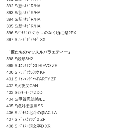
392 S/新ﾊﾅﾋﾞR/HA
393 S/新ﾊﾅﾋﾞR/HA
394 S/新ﾊﾅﾋﾞR/HA
395 S/新ﾊﾅﾋﾞR/HA
396 Sﾊﾟﾁｽﾛひぐらしのなく頃に祭2PX
397 S ﾊｰﾄﾞﾎﾞｲﾙﾄﾞ XX
「僕たちのマッスルバラエティー」
398 S銭形3H2
399 S ｴｳﾚｶｾﾌﾞﾝ3 HIEVO ZR
400 S ｱﾗｼﾞﾝｸﾗｼｯｸ KF
401 S ﾂｲﾝｴﾝｼﾞｪﾙPARTY ZF
402 S犬夜叉CAN
403 Sﾓﾝｷｰﾀｰﾝ4ZDD
404 S/甲賀忍法帖/LL
405 S絶対衝激ⅢSS
406 S ﾊﾟﾁｽﾛ北斗の拳AC LA
407 S ﾃﾞｨｽｸｱｯﾌﾟ2 ZF
408 S ﾊﾟﾁｽﾛ頭文字D XR