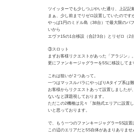
ツイッターでも少しつぶやいた通り、上記記
まぁ、少し前までリゼロ設置していたのです
やっぱ1円のミドル島（38台）で最大限のパ
いから
エヴァ15の1台移設（合計3台）とリゼロ（
③スロット
まずお客様リクエストがあった「アラジン」
更にファンキージャグラーを5Sに移設してま
これは狙いが２つあって。
一つはマッスルバラにやっぱりAタイプ系は
お客様からリクエストあって設置しましたが
ないなと課題視しております。
ただこの2機種は元々「加熱式エリアに設置
いと思っております。
で、もう一つのファンキージャグラー5S設置
この辺のエリアだと5S自体があまりありま