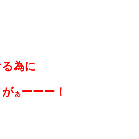
ける為に
うが
ーーー！
ぁ