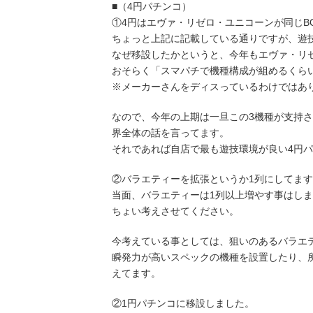
■（4円パチンコ）
①4円はエヴァ・リゼロ・ユニコーンが同じB
ちょっと上記に記載している通りですが、遊
なぜ移設したかというと、今年もエヴァ・リ
おそらく「スマパチで機種構成が組めるくら
※メーカーさんをディスっているわけではあ
なので、今年の上期は一旦この3機種が支持
界全体の話を言ってます。
それであれば自店で最も遊技環境が良い4円
②バラエティーを拡張というか1列にしてま
当面、バラエティーは1列以上増やす事はし
ちょい考えさせてください。
今考えている事としては、狙いのあるバラエ
瞬発力が高いスペックの機種を設置したり、
えてます。
②1円パチンコに移設しました。