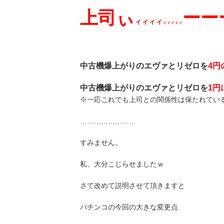
上司ぃ
ーー
ィィィィ
ィィィィィ
中古機爆上がりのエヴァとリゼロを
4円
中古機爆上がりのエヴァとリゼロを
1円
※一応これでも上司との関係性は保たれてい
……………………
すみません。
私、大分こじらせましたｗ
さて改めて説明させて頂きますと
パチンコの今回の大きな変更点