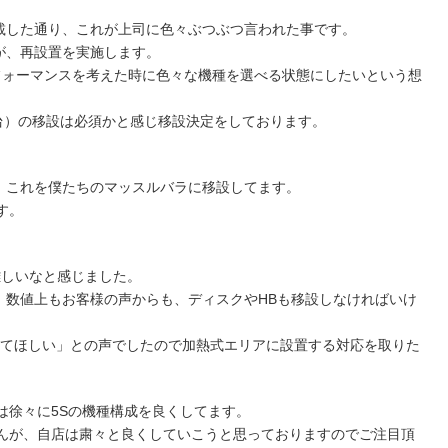
載した通り、これが上司に色々ぶつぶつ言われた事です。
が、再設置を実施します。
フォーマンスを考えた時に色々な機種を選べる状態にしたいという想
2台）の移設は必須かと感じ移設決定をしております。
。これを僕たちのマッスルバラに移設してます。
す。
難しいなと感じました。
、数値上もお客様の声からも、ディスクやHBも移設しなければいけ
してほしい」との声でしたので加熱式エリアに設置する対応を取りた
は徐々に5Sの機種構成を良くしてます。
せんが、自店は粛々と良くしていこうと思っておりますのでご注目頂