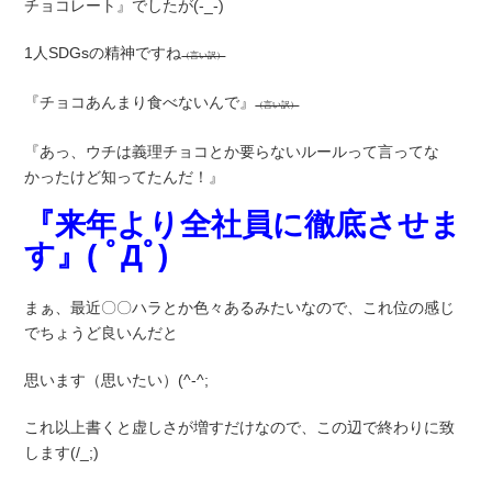
チョコレート』でしたが(-_-)
1人SDGsの精神ですね
（言い訳）
『チョコあんまり食べないんで』
（言い訳）
『あっ、ウチは義理チョコとか要らないルールって言ってな
かったけど知ってたんだ！』
『来年より全社員に徹底させま
す』( ﾟДﾟ)
まぁ、最近〇〇ハラとか色々あるみたいなので、これ位の感じ
でちょうど良いんだと
思います（思いたい）(^-^;
これ以上書くと虚しさが増すだけなので、この辺で終わりに致
します(/_;)