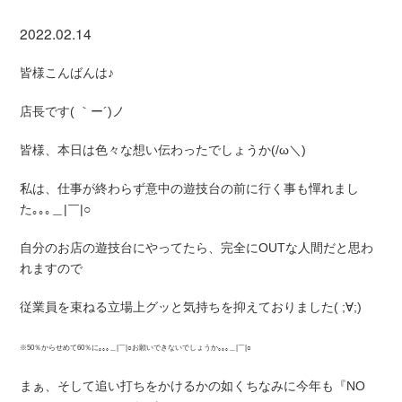
2022.02.14
皆様こんばんは♪
店長です( ｀ー´)ノ
皆様、本日は色々な想い伝わったでしょうか(/ω＼)
私は、仕事が終わらず意中の遊技台の前に行く事も憚れまし
た｡｡｡＿|￣|○
自分のお店の遊技台にやってたら、完全にOUTな人間だと思わ
れますので
従業員を束ねる立場上グッと気持ちを抑えておりました( ;∀;)
※50％からせめて60％に｡｡｡＿|￣|○お願いできないでしょうか｡｡｡＿|￣|○
まぁ、そして追い打ちをかけるかの如くちなみに今年も『NO