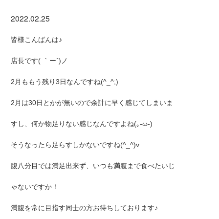
2022.02.25
皆様こんばんは♪
店長です( ｀ー´)ノ
2月ももう残り3日なんですね(^_^;)
2月は30日とかが無いので余計に早く感じてしまいま
すし、何か物足りない感じなんですよね(｡-ω-)
そうなったら足らすしかないですね(^_^)v
腹八分目では満足出来ず、いつも満腹まで食べたいじ
ゃないですか！
満腹を常に目指す同士の方お待ちしております♪