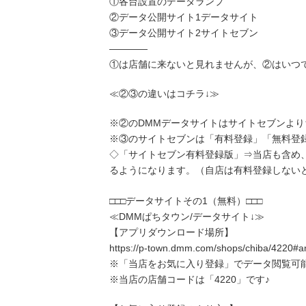
①各台設置のデータランプ
②データ公開サイト1データサイト
③データ公開サイト2サイトセブン
――――
①は店舗に来ないと見れませんが、②はいつ
≪②③の違いはコチラ↓≫
※②のDMMデータサイトはサイトセブンよ
※③のサイトセブンは「有料登録」「無料登録
◇「サイトセブン有料登録版」⇒当店も含め
るようになります。（自店は有料登録しない
□□□データサイトその1（無料）□□□
≪DMMぱちタウン/データサイト↓≫
【アプリダウンロード場所】
https://p-town.dmm.com/shops/chiba/4220#a
※「当店をお気に入り登録」でデータ閲覧可
※当店の店舗コードは「4220」です♪