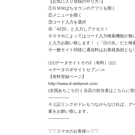
【お気に入り登録のやり方↓】
①ＤＭＭぱちタウンのアプリを開く
②メニューを開く
③コード入力を選択
④「4220」と入力しアクセス！
※スマホによってはコード入力検索機能が無
と入力お願い致します！（「日の丸」だと検
※一般サイト同様に通信料はお客様負担とな
□□□データサイトその2（有料）□□□
≪データロボサイトセブン↓≫
【有料登録ページ】
http://www.d-deltanet.com
(全国あちこち行く当店の担当者はこちらに登
―――――
※上記リンクがドレもつながらなければ、グ
索をお願い致します。
―――――
▽▽スマホのお客様へ▽▽