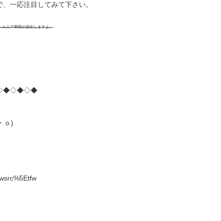
で、一応注目してみて下さい。
ヘルニア軍団が誕生しますよ。
◇◆◇◆◇◆
・ｏ)
=twsrc%5Etfw