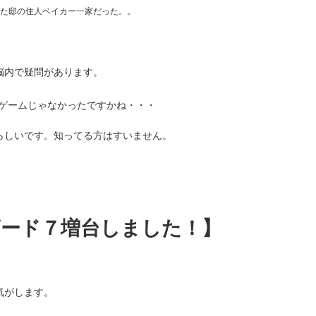
た邸の住人ベイカー一家だった。。
脳内で疑問があります。
ゲームじゃなかったですかね・・・
らしいです。知ってる方はすいません。
ード７増台しました！】
気がします。