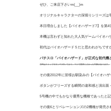
ぜひ、ご来店下さいm(__)m
オリジナルキャラクターの深堀りシリーズは
本日増台しました【バイオハザード7】を第4
本機は言わずと知れた大人気ゲームバイオハザ
初代はバイオハザード５だと思われがちですが
パチスロ「バイオハザード」が正式な初代機となり
当時はストップボタン4つ付いており、マジで面倒くさかった印象があります。
その後2012年に皆様お馴染みの【バイオハザ
ボタンがフリーズする瞬間の違和感と演出面
5号機の中でもかなり優秀な機種であったと
その後6とリベレーションズの2機種が発売さ