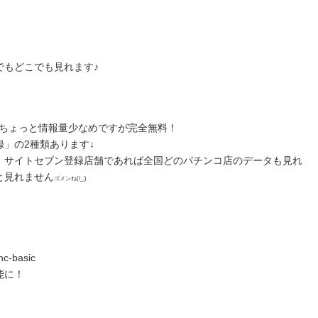
でもどこでも見れます♪
りちょっと情報量少なめですが完全無料！
」の2種類あります↓
、サイトセブン登録店舗であれば全国どのパチンコ店のデータも見れ
と見れません
ゴメンね(/_;)
nc-basic
能に！