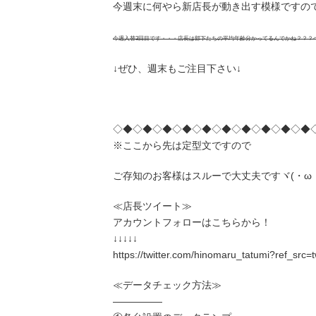
今週末に何やら新店長が動き出す模様ですの
今週入替3回目です・・・店長は部下たちの平均年齢分かってるんでかね？？？
↓ぜひ、週末もご注目下さい↓
◇◆◇◆◇◆◇◆◇◆◇◆◇◆◇◆◇◆◇◆
※ここから先は定型文ですので
ご存知のお客様はスルーで大丈夫ですヾ(・ω
≪店長ツイート≫
アカウントフォローはこちらから！
↓↓↓↓↓
https://twitter.com/hinomaru_tatumi?ref_src
≪データチェック方法≫
―――――