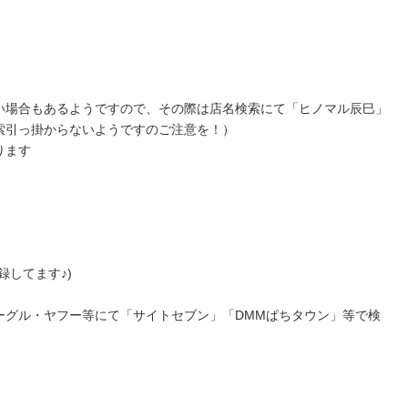
い場合もあるようですので、その際は店名検索にて「ヒノマル辰巳」
索引っ掛からないようですのご注意を！）
ります
録してます♪)
ーグル・ヤフー等にて「サイトセブン」「DMMぱちタウン」等で検