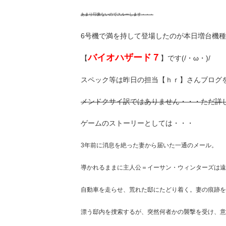
あまり印象ないのでスルーします・・・
6号機で満を持して登場したのが本日増台機種
バイオハザード７
【
】です(/・ω・)/
スペック等は昨日の担当【ｈｒ】さんブログ
メンドクサイ訳ではありません・・・ただ詳
ゲームのストーリーとしては・・・
3年前に消息を絶った妻から届いた一通のメール。
導かれるままに主人公＝イーサン・ウィンターズは遠
自動車を走らせ、荒れた邸にたどり着く。妻の痕跡を
漂う邸内を捜索するが、突然何者かの襲撃を受け、意