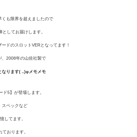
早くも限界を超えましたので
弾としてお届けします。
ードのスロットVERとなってます！
、2008年の山佐社製で
ます( ..)φメモメモ
ード5】が登場します。
・スペックなど
記憶してます。
れております。