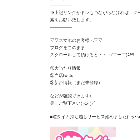
―――――
※上記リンクがドレもつながらなければ、グ
索をお願い致します。
―――――
▽▽スマホのお客様へ▽▽
ブログをこのまま
スクロールして頂けると・・・(￣ー￣)ﾆﾔﾘ
①大当たり情報
②当店twitter
③新台情報（まだ未登録）
などが確認できます♪
是非ご覧下さい(･ω･)ﾉﾞ
■遊タイム持ち越しサービス始めました(´っ･ω･