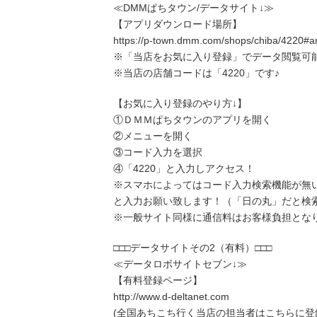
≪DMMぱちタウン/データサイト↓≫
【アプリダウンロード場所】
https://p-town.dmm.com/shops/chiba/4220#a
※「当店をお気に入り登録」でデータ閲覧可
※当店の店舗コードは「4220」です♪
【お気に入り登録のやり方↓】
①ＤＭＭぱちタウンのアプリを開く
②メニューを開く
③コード入力を選択
④「4220」と入力しアクセス！
※スマホによってはコード入力検索機能が無
と入力お願い致します！（「日の丸」だと検
※一般サイト同様に通信料はお客様負担とな
□□□データサイトその2（有料）□□□
≪データロボサイトセブン↓≫
【有料登録ページ】
http://www.d-deltanet.com
(全国あちこち行く当店の担当者はこちらに登