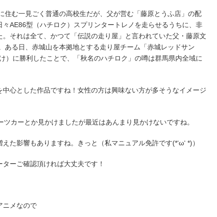
に住む一見ごく普通の高校生だが、父が営む「藤原とうふ店」の配
日々
AE86型（ハチロク）
スプリンタートレノ
を走らせるうちに、非
た。それは全て、かつて「伝説の走り屋」と言われていた父・
藤原文
。ある日、
赤城山
を本拠地とする走り屋チーム「
赤城レッドサン
すけ）に勝利したことで、「
秋名のハチロク
」の噂は群馬県内全域に
を中心とした作品ですね！女性の方は興味ない方が多そうなイメージ
ポーツカーとか見かけましたが最近はあんまり見かけないですね。
た影響もありますね。きっと（私マニュアル免許です(*‘ω‘ *)）
ーターご確認頂ければ大丈夫です！
！
アニメなので