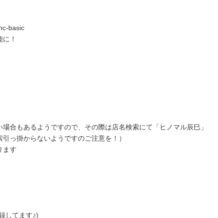
nc-basic
能に！
い場合もあるようですので、その際は店名検索にて「ヒノマル辰巳」
索引っ掛からないようですのご注意を！）
ります
録してます♪)