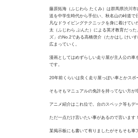
藤原拓海
（ふじわら たくみ）は
群馬県
渋川市
送を中学生時代から手伝い、秋名山の峠道で
凡なドライビングテクニックを身に着けてい
太（ふじわら ぶんた）
による英才教育だった
ズ
」のNo.2である
高橋啓介
（たかはし けい
広まっていく。
漫画としてはめずらしい走り屋が主人公の車
です。
20年前くらいは良く走り屋っぽい車とかス
そもそもマニュアルの免許を持ってない方が増え
アニメ紹介はこれ位で。台のスペック等もデ
ただ一点だけ言いたい事があるので言います
某掲示板にも書いて有りましたがそもそも車