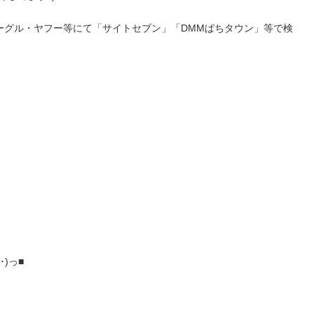
ーグル・ヤフー等にて「サイトセブン」「DMMぱちタウン」等で検
)っ■