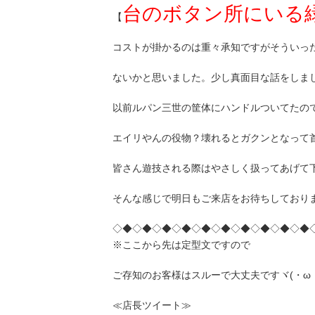
台のボタン所にいる
【
コストが掛かるのは重々承知ですがそういっ
ないかと思いました。少し真面目な話をしまし
以前ルパン三世の筐体にハンドルついてたの
エイリやんの役物？壊れるとガクンとなって
皆さん遊技される際はやさしく扱ってあげて下さ
そんな感じで明日もご来店をお待ちしており
◇◆◇◆◇◆◇◆◇◆◇◆◇◆◇◆◇◆◇◆
※ここから先は定型文ですので
ご存知のお客様はスルーで大丈夫ですヾ(・ω
≪店長ツイート≫