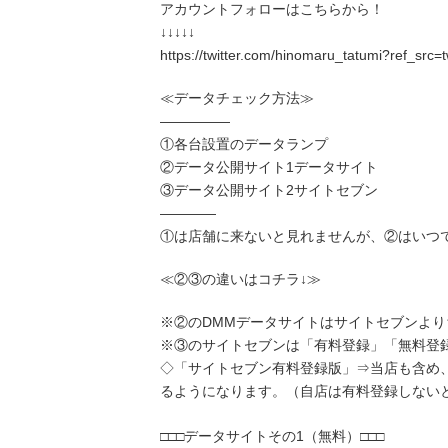
アカウントフォローはこちらから！
↓↓↓↓↓
https://twitter.com/hinomaru_tatumi?ref_src
≪データチェック方法≫
―――――
①各台設置のデータランプ
②データ公開サイト1データサイト
③データ公開サイト2サイトセブン
――――
①は店舗に来ないと見れませんが、②はいつ
≪②③の違いはコチラ↓≫
※②のDMMデータサイトはサイトセブンよ
※③のサイトセブンは「有料登録」「無料登録
◇「サイトセブン有料登録版」⇒当店も含め
るようになります。（自店は有料登録しない
□□□データサイトその1（無料）□□□