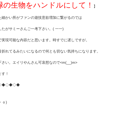
緑の生物をハンドルにして！
】
た細かい所がファンの遊技意欲増加に繋がるのでは
たがサミーさんご一考下さい。( 一一)
で実現可能な内容だと思います。時すでに遅しですが。
首折れてるみたいになるので何とも切ない気持ちになります。
い。エイリやんさん可哀想なので<m(__)m>
ます！
◇◆◇◆◇◆
・ｏ)