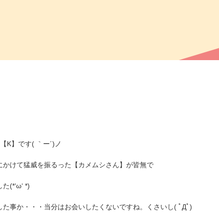
K】です( ｀ー´)ノ
にかけて猛威を振るった【カメムシさん】が皆無で
‘ω‘ *)
た事か・・・当分はお会いしたくないですね。くさいし( ﾟДﾟ)