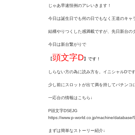
じゃあ早速恒例のアレいきます！
今日は誕生日でも何の日でもなく王道のキャラ紹
結構やりつくした感満載ですが、先日新台の
今日は新台繋がりで
頭文字D
【
】です！
しらない方の為に読み方を。イニシャルDです。略
少し前にスロットが出て満を持してパチンコに登場
一応台の情報はこちら↓
P頭文字DSEJG
https://www.p-world.co.jp/machine/database/
まずは簡単なストーリー紹介↓