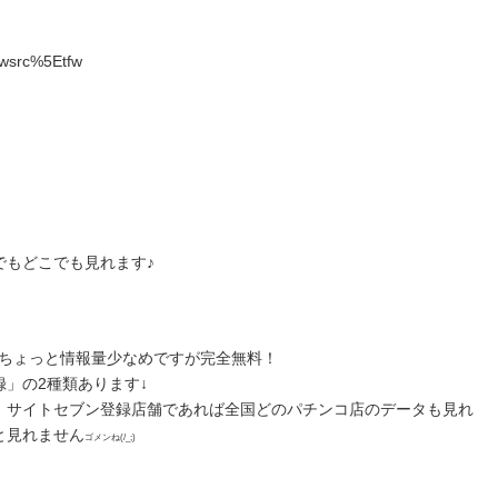
=twsrc%5Etfw
でもどこでも見れます♪
りちょっと情報量少なめですが完全無料！
」の2種類あります↓
、サイトセブン登録店舗であれば全国どのパチンコ店のデータも見れ
と見れません
ゴメンね(/_;)