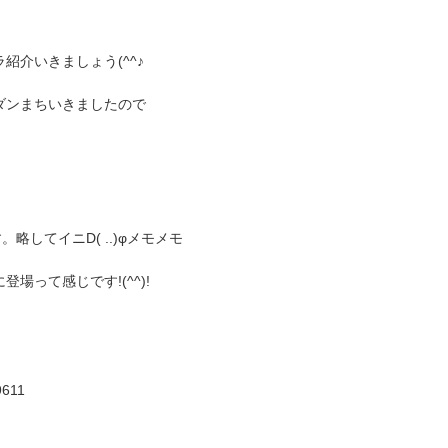
介いきましょう(^^♪
ダンまちいきましたので
してイニD( ..)φメモメモ
って感じです!(^^)!
9611