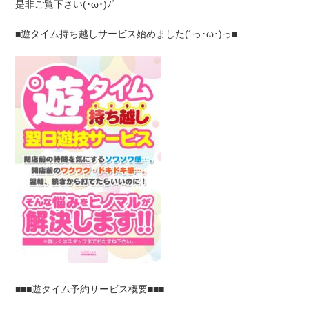
是非ご覧下さい(･ω･)ﾉﾞ
■遊タイム持ち越しサービス始めました(´っ･ω･)っ■
■■■遊タイム予約サービス概要■■■