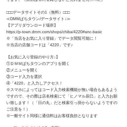
ゴメンね(/_;)
□□□データサイトその1（無料）□□□
≪DMMぱちタウン/データサイト↓≫
【アプリダウンロード場所】
https://p-town.dmm.com/shops/chiba/4220#anc-basic
※「当店をお気に入り登録」でデータ閲覧可能に！
※当店の店舗コードは「4220」です♪
【お気に入り登録のやり方↓】
①ＤＭＭぱちタウンのアプリを開く
②メニューを開く
③コード入力を選択
④「4220」と入力しアクセス！
※スマホによってはコード入力検索機能が無い場合もあるよう
ですので、その際は店名検索にて「ヒノマル辰巳」と入力お願
い致します！（「日の丸」だと検索引っ掛からないようですの
ご注意を！）
※一般サイト同様に通信料はお客様負担となります