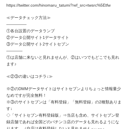
https://twitter.com/hinomaru_tatumi?ref_src=twsrc%5Etfw
≪データチェック方法≫
―――――
①各台設置のデータランプ
②データ公開サイト1データサイト
③データ公開サイト2サイトセブン
――――
①は店舗に来ないと見れませんが、②はいつでもどこでも見れ
ます♪
≪②③の違いはコチラ↓≫
※②のDMMデータサイトはサイトセブンよりちょっと情報量少
なめですが完全無料！
※③のサイトセブンは「有料登録」「無料登録」の2種類ありま
す↓
◇「サイトセブン有料登録版」⇒当店も含め、サイトセブン登
録店舗であれば全国どのパチンコ店のデータも見れるようにな
ります。（自店は有料登録しないと見れません