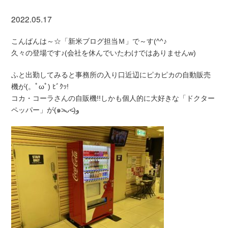
2022.05.17
こんばんは～☆「新米ブログ担当Ｍ」で～す(^^♪
久々の登場です♪(会社を休んでいたわけではありませんw)
ふと出勤してみると事務所の入り口近辺にピカピカの自動販売
機が(。ﾟωﾟ) ﾋﾞｸｯ!
コカ・コーラさんの自販機!!しかも個人的に大好きな「ドクター
ペッパー」が(๑˃̵ᴗ˂̵)و