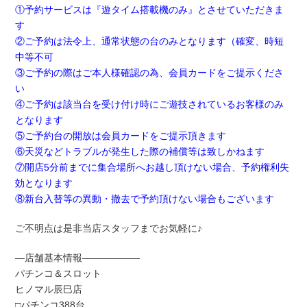
①予約サービスは『遊タイム搭載機のみ』とさせていただきま
す
②ご予約は法令上、通常状態の台のみとなります（確変、時短
中等不可
③ご予約の際はご本人様確認の為、会員カードをご提示くださ
い
④ご予約は該当台を受け付け時にご遊技されているお客様のみ
となります
⑤ご予約台の開放は会員カードをご提示頂きます
⑥天災などトラブルが発生した際の補償等は致しかねます
⑦開店5分前までに集合場所へお越し頂けない場合、予約権利失
効となります
⑧新台入替等の異動・撤去で予約頂けない場合もございます
ご不明点は是非当店スタッフまでお気軽に♪
―店舗基本情報――――――
パチンコ＆スロット
ヒノマル辰巳店
□パチンコ388台