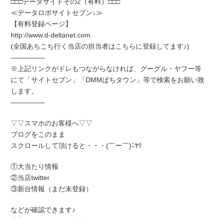
□□□データサイトその2（有料）□□□
≪データロボサイトセブン↓≫
【有料登録ページ】
http://www.d-deltanet.com
(全国あちこち行く当店の担当者はこちらに登録してます♪)
―――――
※上記リンクがドレもつながらなければ、グーグル・ヤフー等
にて「サイトセブン」「DMMぱちタウン」等で検索をお願い致
します。
―――――
▽▽スマホのお客様へ▽▽
ブログをこのまま
スクロールして頂けると・・・(￣ー￣)ﾆﾔﾘ
①大当たり情報
②当店twitter
③新台情報（まだ未登録）
などが確認できます♪