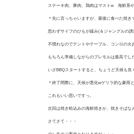
ステーキ肉、豚肉、鶏肉はマストw 海鮮系や子
＊先に言っちゃいますが、最後に食べた焼き
思わずサイフのひもが緩み(＆ジャングルの誘惑
不慣れなのでテントやテーブル、コンロの火
もちろん準備しながらのプレモルは最高でした
いざBBQスタートすると、ちょうど天候も良
＊終了間際に、天候が悪化wゲリラ的な豪雨と
これもいい思いですっ。
次回は焼き蛤込みの海鮮焼きか、焼きそばな
さてさて・・・