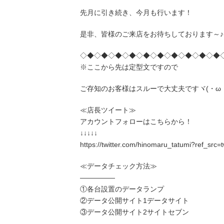
先月に引き続き、今月も行います！
是非、皆様のご来店をお待ちしております～♪
◇◆◇◆◇◆◇◆◇◆◇◆◇◆◇◆◇◆◇◆
※ここから先は定型文ですので
ご存知のお客様はスルーで大丈夫ですヾ(・ω
≪店長ツイート≫
アカウントフォローはこちらから！
↓↓↓↓↓
https://twitter.com/hinomaru_tatumi?ref_src
≪データチェック方法≫
―――――
①各台設置のデータランプ
②データ公開サイト1データサイト
③データ公開サイト2サイトセブン
――――