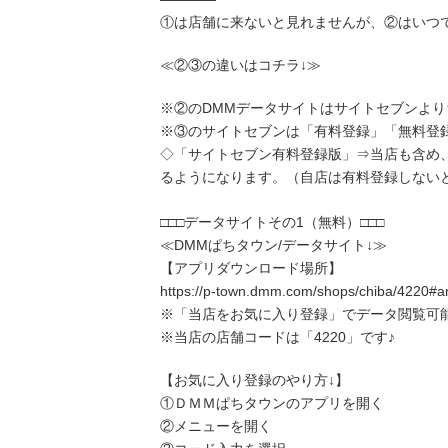
①は店舗に来ないと見れませんが、②はいつ
≪②③の違いはコチラ↓≫
※②のDMMデータサイトはサイトセブンよ
※③のサイトセブンは「有料登録」「無料登録
◇「サイトセブン有料登録版」⇒当店も含め
るようになります。（自店は有料登録しない
□□□データサイトその1（無料）□□□
≪DMMぱちタウン/データサイト↓≫
【アプリダウンロード場所】
https://p-town.dmm.com/shops/chiba/4220#a
※「当店をお気に入り登録」でデータ閲覧可
※当店の店舗コードは「4220」です♪
【お気に入り登録のやり方↓】
①ＤＭＭぱちタウンのアプリを開く
②メニューを開く