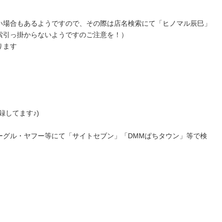
い場合もあるようですので、その際は店名検索にて「ヒノマル辰巳」
索引っ掛からないようですのご注意を！）
ります
録してます♪)
ーグル・ヤフー等にて「サイトセブン」「DMMぱちタウン」等で検