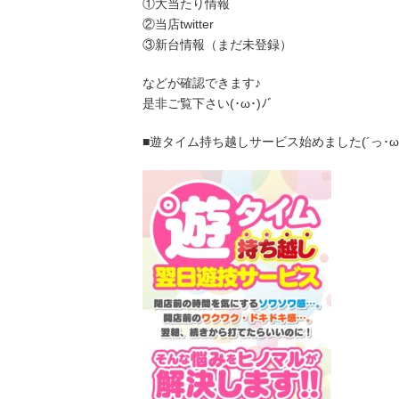
①大当たり情報
②当店twitter
③新台情報（まだ未登録）
などが確認できます♪
是非ご覧下さい(･ω･)ﾉﾞ
■遊タイム持ち越しサービス始めました(´っ･ω･