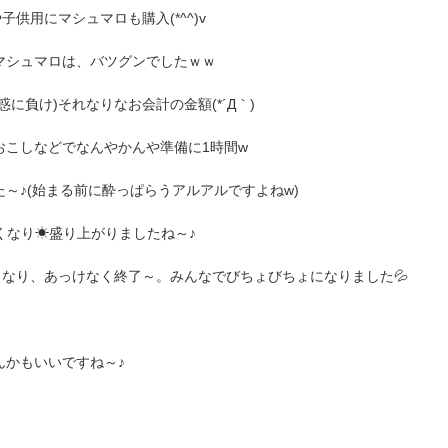
供用にマシュマロも購入(*^^)v
マシュマロは、バツグンでしたｗｗ
に負け)それなりなお会計の金額(*´Д｀)
おこしなどでなんやかんや準備に1時間w
～♪(始まる前に酔っぱらうアルアルですよねw)
くなり☀盛り上がりましたね～♪
なり、あっけなく終了～。みんなでびちょびちょになりました💦
んかもいいですね～♪