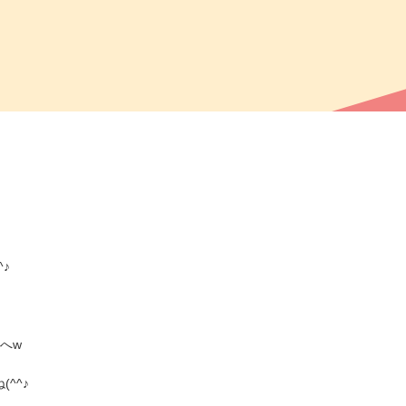
♪
へw
^^♪