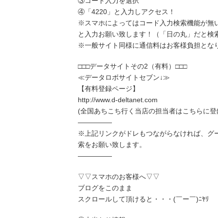
③コード入力を選択
④「4220」と入力しアクセス！
※スマホによってはコード入力検索機能が無
と入力お願い致します！（「日の丸」だと検
※一般サイト同様に通信料はお客様負担とな
□□□データサイトその2（有料）□□□
≪データロボサイトセブン↓≫
【有料登録ページ】
http://www.d-deltanet.com
(全国あちこち行く当店の担当者はこちらに登
―――――
※上記リンクがドレもつながらなければ、グ
索をお願い致します。
―――――
▽▽スマホのお客様へ▽▽
ブログをこのまま
スクロールして頂けると・・・(￣ー￣)ﾆﾔﾘ