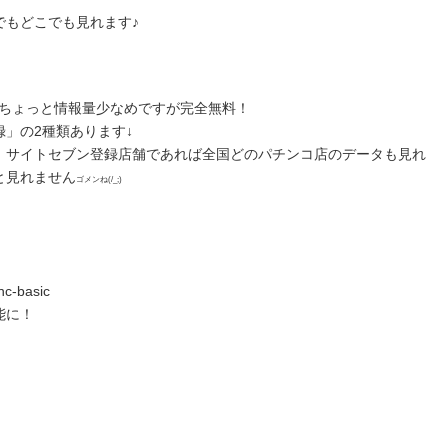
でもどこでも見れます♪
りちょっと情報量少なめですが完全無料！
」の2種類あります↓
、サイトセブン登録店舗であれば全国どのパチンコ店のデータも見れ
と見れません
ゴメンね(/_;)
nc-basic
能に！