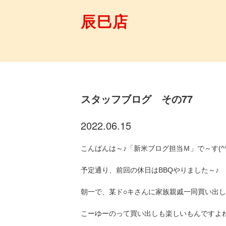
辰巳店
スタッフブログ その77
2022.06.15
こんばんは～♪「新米ブログ担当Ｍ」で～す(^^
予定通り、前回の休日はBBQやりました～♪
朝一で、某ド○キさんに家族親戚一同買い出し
こーゆーのって買い出しも楽しいもんですよね(